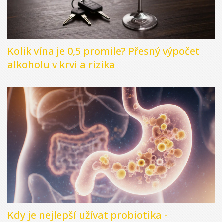
Kolik vína je 0,5 promile? Přesný výpočet
alkoholu v krvi a rizika
Kdy je nejlepší užívat probiotika -