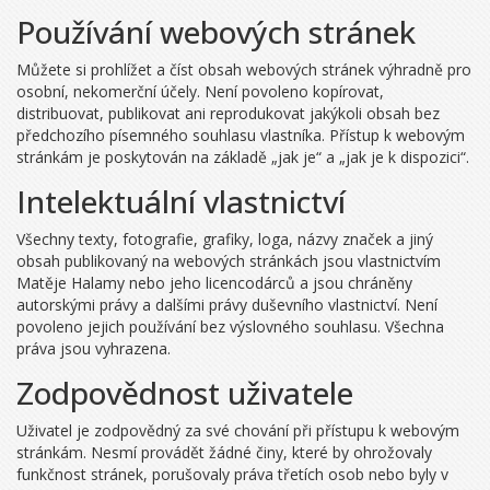
Používání webových stránek
Můžete si prohlížet a číst obsah webových stránek výhradně pro
osobní, nekomerční účely. Není povoleno kopírovat,
distribuovat, publikovat ani reprodukovat jakýkoli obsah bez
předchozího písemného souhlasu vlastníka. Přístup k webovým
stránkám je poskytován na základě „jak je“ a „jak je k dispozici“.
Intelektuální vlastnictví
Všechny texty, fotografie, grafiky, loga, názvy značek a jiný
obsah publikovaný na webových stránkách jsou vlastnictvím
Matěje Halamy nebo jeho licencodárců a jsou chráněny
autorskými právy a dalšími právy duševního vlastnictví. Není
povoleno jejich používání bez výslovného souhlasu. Všechna
práva jsou vyhrazena.
Zodpovědnost uživatele
Uživatel je zodpovědný za své chování při přístupu k webovým
stránkám. Nesmí provádět žádné činy, které by ohrožovaly
funkčnost stránek, porušovaly práva třetích osob nebo byly v