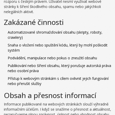
rozporu s českým právem. Uživatel nesmí využívat webové
stránky k šíření škodlivého obsahu, spamu nebo jakýchkoli
nelegálních aktivit.
Zakázané činnosti
Automatizované shromažďování obsahu (skripty, roboty,
crawlery)
Snaha o vložení nebo spuštění kódu, který by mohl poškodit
systém
Podvádění, manipulace nebo pokus o zneužití obsahu
Publikování nebo šíření obsahu, který porušuje autorská práva
nebo osobní práva
Přístup k webovým stránkám s cílem ovlivnit jejich fungování
nebo přerušit služby
Obsah a přesnost informací
Informace publikované na webových stránkách slouží výhradně
informačním účelům. I když se snažíme o přesnost a aktuálnost,
nezaručujeme plnou správnost, úplnost nebo vhodnost obsahu