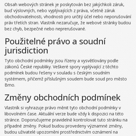
Obsah webových stránek je poskytován bez jakýchkoli záruk,
buď výslovných, nebo vyplývajících z práva, včetně záruk
obchodovatelnosti, vhodnosti pro určitý účel nebo neporušování
práv třetích stran. Vlastník nezaručuje, že webové stránky budou
bez chyb, bezpečné nebo neprerušované.
Použitelné právo a soudní
jurisdiction
Tyto obchodní podmínky jsou řízeny a vysvětlovány podle
zákonů České republiky. Veškeré spory vyplývající z těchto
podmínek budou řešeny v souladu s českým soudním
systémem, přičemž příslušným soudem bude soud pro město
Brno.
Změny obchodních podmínek
Vlastník si vyhrazuje právo měnit tyto obchodní podmínky v
libovolném čase. Aktuální verze bude vždy k dispozici na této
stránce. Doporučujeme pravidelně kontrolovat tuto stránku na
případné změny. Pokud budou provedeny významné změny,
budou uživatelé upozorněni prostřednictvím oznámení na