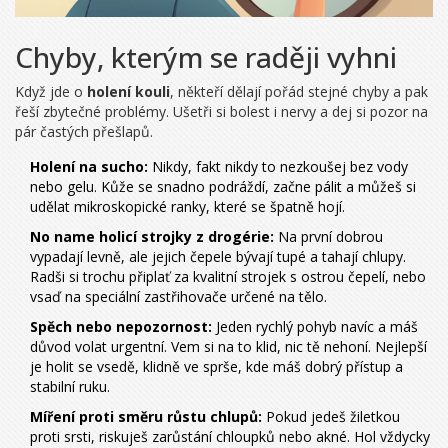
Chyby, kterým se raději vyhni
Když jde o
holení kouli
, někteří dělají pořád stejné chyby a pak
řeší zbytečné problémy. Ušetři si bolest i nervy a dej si pozor na
pár častých přešlapů.
Holení na sucho:
Nikdy, fakt nikdy to nezkoušej bez vody
nebo gelu. Kůže se snadno podráždí, začne pálit a můžeš si
udělat mikroskopické ranky, které se špatně hojí.
No name holicí strojky z drogérie:
Na první dobrou
vypadají levně, ale jejich čepele bývají tupé a tahají chlupy.
Radši si trochu připlať za kvalitní strojek s ostrou čepelí, nebo
vsaď na speciální zastřihovače určené na tělo.
Spěch nebo nepozornost:
Jeden rychlý pohyb navíc a máš
důvod volat urgentní. Vem si na to klid, nic tě nehoní. Nejlepší
je holit se vsedě, klidně ve sprše, kde máš dobrý přístup a
stabilní ruku.
Míření proti směru růstu chlupů:
Pokud jedeš žiletkou
proti srsti, riskuješ zarůstání chloupků nebo akné. Hol vždycky