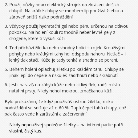
Použij nůžky nebo elektrický strojek na zkrácení delších
chlupů. Na krátké chlupy se mnohem líp používá žiletka a
zároveň snížíš riziko podráždění.
Vždycky použij hydratační gel nebo pěnu určenou na citlivou
pokožku. Na holení kouli rozhodně neber levné gely z
drogerie, které ti vysuší kůži.
Teď přichází žiletka nebo vhodný holicí strojek. Krouživými
pohyby nebo krátkými tahy hol odspodu nahoru. Netlač – i
lehký tlak stačí. Kůže je tady tenká a snadno se poraní.
Během holení oplachuj žiletku po každém tahu. Chlupy se
jinak lepí do čepele a riskuješ zadrhnutí nebo škrábnutí.
Jestli narazíš na záhyb kůže nebo citlivý flek, radši místo
natáhni prsty. Nikdy nehol mokrou, zmačkanou kůži.
Bylo prokázáno, že když používáš ostrou žiletku, riziko
podráždění se snižuje až o 60 %. Tupá čepel tahá chlupy, což
pak často vede k zarůstání a začervenání.
Nikdy nepoužívej společné žiletky – na intimní partie patří
vlastní, čistý kus.