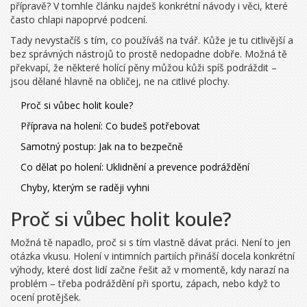
přípravě? V tomhle článku najdeš konkrétní návody i věci, které
často chlapi napoprvé podcení.
Tady nevystačíš s tím, co používáš na tvář. Kůže je tu citlivější a
bez správných nástrojů to prostě nedopadne dobře. Možná tě
překvapí, že některé holící pěny můžou kůži spíš podráždit –
jsou dělané hlavně na obličej, ne na citlivé plochy.
Proč si vůbec holit koule?
Příprava na holení: Co budeš potřebovat
Samotný postup: Jak na to bezpečně
Co dělat po holení: Uklidnění a prevence podráždění
Chyby, kterým se raději vyhni
Proč si vůbec holit koule?
Možná tě napadlo, proč si s tím vlastně dávat práci. Není to jen
otázka vkusu. Holení v intimních partiích přináší docela konkrétní
výhody, které dost lidí začne řešit až v momentě, kdy narazí na
problém – třeba podráždění při sportu, zápach, nebo když to
ocení protějšek.