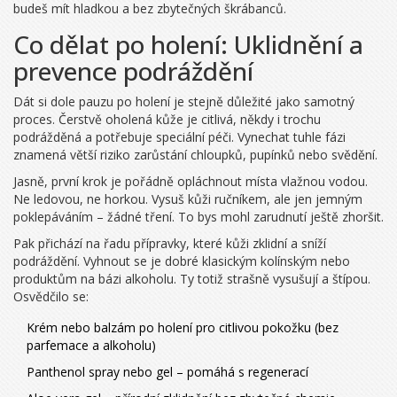
budeš mít hladkou a bez zbytečných škrábanců.
Co dělat po holení: Uklidnění a
prevence podráždění
Dát si dole pauzu po holení je stejně důležité jako samotný
proces. Čerstvě oholená kůže je citlivá, někdy i trochu
podrážděná a potřebuje speciální péči. Vynechat tuhle fázi
znamená větší riziko zarůstání chloupků, pupínků nebo svědění.
Jasně, první krok je pořádně opláchnout místa vlažnou vodou.
Ne ledovou, ne horkou. Vysuš kůži ručníkem, ale jen jemným
poklepáváním – žádné tření. To bys mohl zarudnutí ještě zhoršit.
Pak přichází na řadu přípravky, které kůži zklidní a sníží
podráždění. Vyhnout se je dobré klasickým kolínským nebo
produktům na bázi alkoholu. Ty totiž strašně vysušují a štípou.
Osvědčilo se:
Krém nebo balzám po holení pro citlivou pokožku (bez
parfemace a alkoholu)
Panthenol spray nebo gel – pomáhá s regenerací