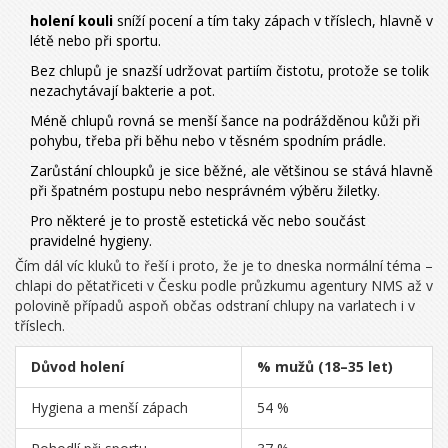
holení kouli
sníží pocení a tím taky zápach v tříslech, hlavně v
létě nebo při sportu.
Bez chlupů je snazší udržovat partiím čistotu, protože se tolik
nezachytávají bakterie a pot.
Méně chlupů rovná se menší šance na podrážděnou kůži při
pohybu, třeba při běhu nebo v těsném spodním prádle.
Zarůstání chloupků je sice běžné, ale většinou se stává hlavně
při špatném postupu nebo nesprávném výběru žiletky.
Pro některé je to prostě estetická věc nebo součást
pravidelné hygieny.
Čím dál víc kluků to řeší i proto, že je to dneska normální téma –
chlapi do pětatřiceti v Česku podle průzkumu agentury NMS až v
polovině případů aspoň občas odstraní chlupy na varlatech i v
tříslech.
Důvod holení
% mužů (18–35 let)
Hygiena a menší zápach
54 %