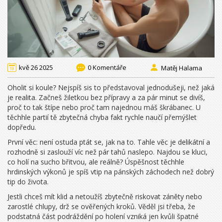
kvě 26 2025
0 Komentáře
Matěj Halama
Oholit si koule? Nejspíš sis to představoval jednodušeji, než jaká
je realita. Začneš žiletkou bez přípravy a za pár minut se divíš,
proč to tak štípe nebo proč tam najednou máš škrábanec. U
těchhle partií tě zbytečná chyba fakt rychle naučí přemýšlet
dopředu.
První věc: není ostuda ptát se, jak na to. Tahle věc je delikátní a
rozhodně si zaslouží víc než pár tahů naslepo. Najdou se kluci,
co holí na sucho břitvou, ale reálně? Úspěšnost těchhle
hrdinských výkonů je spíš vtip na pánských záchodech než dobrý
tip do života.
Jestli chceš mít klid a netoužíš zbytečně riskovat záněty nebo
zarostlé chlupy, drž se ověřených kroků. Věděl jsi třeba, že
podstatná část podráždění po holení vzniká jen kvůli špatné