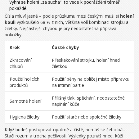
Vyhni se holení „za sucha“, to vede k podráždění téměř
pokaždé.
Čísla mluví jasně – podle průzkumu mezi českými muži si
holení
kouli
vyzkoušelo 68 % z nich, většina volí kombinaci strojku a
žiletky. Nejčastější chybou je prý nedostatečná příprava
pokožky.
Krok
Časté chyby
Zkracování
Přeskakování strojku, holení hned
chlupů
žiletkou
Použití holicích
Použití pěny na obličej místo přípravku
produktů
na intimní partie
Přílišný tlak, spěchání, nedostatečné
Samotné holení
napínání kůže
Hygiena žiletky
Použití staré nebo společné žiletky
Když budeš postupovat opatrně a čistě, nemáš se čeho bát.
Stačí rozum a trocha pečlivosti. Výsledky poznáš hned, kůži