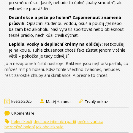
po směru růstu. Jasně, nebude to úplně „baby smooth“, ale
vyhneš se podráždění.
Dezinfekce a péče po holení? Zapomenout znamená
průšvih:
Opláchni studenou vodou, osuš a použij gel nebo
balzám bez alkoholu. Než vyrazíš sportovat nebo obléknout
těsné prádlo, nech kůži chvíli dýchat.
Lepidla, vosky a depilační krémy na obličej?:
Nezkoušej
je na koule. Tuhle zkušenost chceš fakt zůstat jenom v téhle
větě – pokožka je tady citlivější.
Jo a nezapomeň čistit nástroje. Bakterie jsou nejhorší parťák, co
můžeš mít při holení. Když tohle všechno zvládneš, nebudeš
řešit zarostlé chlupy ani škrábance. A přesně to chceš.
kvě 26 2025
Matěj Halama
Trvalý odkaz
0 Komentáře
holení kouli
depilace intimních partií
péče o varlata
bezpečné holení
jak oholit koule