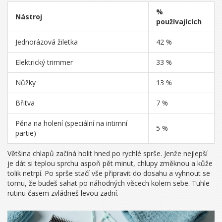
%
Nástroj
používajících
Jednorázová žiletka
42 %
Elektrický trimmer
33 %
Nůžky
13 %
Břitva
7 %
Pěna na holení (speciální na intimní
5 %
partie)
Většina chlapů začíná holit hned po rychlé sprše. Jenže nejlepší
je dát si teplou sprchu aspoň pět minut, chlupy změknou a kůže
tolik netrpí. Po sprše stačí vše připravit do dosahu a vyhnout se
tomu, že budeš sahat po náhodných věcech kolem sebe. Tuhle
rutinu časem zvládneš levou zadní.