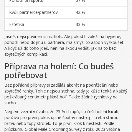
Pohodlí při sportu
37 %
Kvůli partnerce/partnerovi
42 %
Estetika
33 %
Jasně, nejsi povinen si nic holit. Ale pokud ti záleží na hygieně,
pohodlí nebo dojmu u partnera, má smysl to aspoň vyzkoušet.
A když už do toho jdeš, není na škodu vědět, jak na to bez
zbytečných komplikací.
Příprava na holení: Co budeš
potřebovat
Bez pořádné přípravy si zaděláš akorát na podráždění nebo
zbytečné ranky. Tohle nejsou stehna, tady je kůže tenká a každý
poškrábaný centimetr pěkně bolí. Takže žádné rychlovky na
sucho.
Nejprve vezmi v úvahu, že 75 % chlapů, co řeší holení
kouli
,
používá pro první pokus úplně špatný nástroj – třeba starou
břitvu nebo tupý strojek. To je první krok k neštěstí. Podle
průzkumu Global Male Grooming Survey z roku 2023 většina