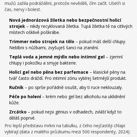
mužů zažila podráždění, protože nevěděli, čím začít. Ušetři si
čas, nervy i bolest.
Nová jednorázová žiletka nebo bezpečnostní holicí
strojek
– nikdy recyklovaná žiletka. Tupá žiletka tě na citlivých
místech ošklivě poškrábe.
Trimmer nebo strojek na tělo
– pokud máš delší chlupy.
Neblbni s nůžkami, zvyšuješ šanci na zranění.
Teplá voda a jemné mýdlo nebo intimní gel
– zjemní
chlupy i pokožku a smyje bakterie.
Holicí gel nebo pěna bez parfemace
– klasické pěny na
tvář často dráždí. Pro intimní zónu vybírej šetrnější produkt.
Ručník
– po sprše pořádně osušit, aby ti ruce neklouzaly.
Péče po holení
– krém nebo gel bez alkoholu na uklidnění
kůže.
Zrcátko
– pokud nejsi génius v odhadech, zvlášť když to
děláš poprvé.
Pro lepší představu mrkni na tabulku, z čeho nejčastěji chlapi
vybírají (data z malého průzkumu mezi 500 respondenty, 2024):