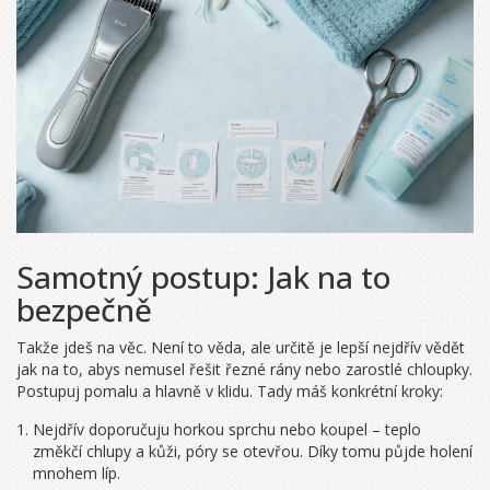
Samotný postup: Jak na to
bezpečně
Takže jdeš na věc. Není to věda, ale určitě je lepší nejdřív vědět
jak na to, abys nemusel řešit řezné rány nebo zarostlé chloupky.
Postupuj pomalu a hlavně v klidu. Tady máš konkrétní kroky:
Nejdřív doporučuju horkou sprchu nebo koupel – teplo
změkčí chlupy a kůži, póry se otevřou. Díky tomu půjde holení
mnohem líp.