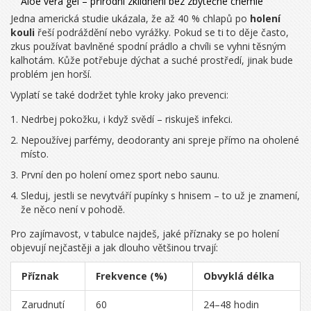
Aloe vera gel – přírodní zklidnění bez zbytečné chemie
Jedna americká studie ukázala, že až 40 % chlapů po
holení
kouli
řeší podráždění nebo vyrážky. Pokud se ti to děje často,
zkus používat bavlněné spodní prádlo a chvíli se vyhni těsným
kalhotám. Kůže potřebuje dýchat a suché prostředí, jinak bude
problém jen horší.
Vyplatí se také dodržet tyhle kroky jako prevenci:
Nedrbej pokožku, i když svědí – riskuješ infekci.
Nepoužívej parfémy, deodoranty ani spreje přímo na oholené
místo.
První den po holení omez sport nebo saunu.
Sleduj, jestli se nevytváří pupínky s hnisem – to už je znamení,
že něco není v pohodě.
Pro zajímavost, v tabulce najdeš, jaké příznaky se po holení
objevují nejčastěji a jak dlouho většinou trvají:
Příznak
Frekvence (%)
Obvyklá délka
Zarudnutí
60
24–48 hodin