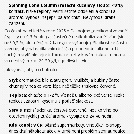
Spinning Cone Column (rotační kuželový sloup)
: krátký
kontakt, nízké teploty, velmi šetrné oddělení alkoholu a
aromat. Výhoda: nejlepší balanc chuti. Nevýhoda: drahé
zařízení.
Co čekat na etiketě v roce 2025 v EU: pojmy „dealkoholizované“
(typicky do 0,5 % obj.) a „částečně dealkoholizované“ víno (víc
než 0,5 %, ale méně než kategorie vyžaduje). Sladkost se často
zvedne, aby nahradila vnímání těla po odebrání alkoholu. U
suchých stylů hledejte informace o zbytkovém cukru - u nealko
vín není výjimkou 20-50 g/l, u perlivých i víc.
Jak vybírat, aby to chutnalo:
Styl
: aromatické bílé (Sauvignon, Muškát) a bubliny často
chutnají v nealko verzi lépe než těžké tříslovité červené.
Teplota
: chlaďte o 1-2 °C víc než u alkoholické verze. Nízká
teplota „zaostří“ kyselinu a potlačí sladkost.
Servis
: menší sklenka, čerstvě otevřené. Nealko víno po
otevření rychleji ztrácí aroma - vypijte do 24-48 hodin.
Kde koupit v ČR
: běžné supermarkety, vinotéky i e‑shopy
dnes drží několik značek. V Brně není problém sehnat nealko