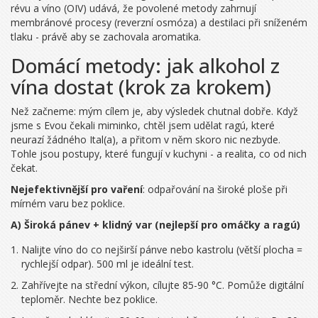
révu a víno (OIV) udává, že povolené metody zahrnují
membránové procesy (reverzní osmóza) a destilaci při sníženém
tlaku - právě aby se zachovala aromatika.
Domácí metody: jak alkohol z
vína dostat (krok za krokem)
Než začneme: mým cílem je, aby výsledek chutnal dobře. Když
jsme s Evou čekali miminko, chtěl jsem udělat ragú, které
neurazí žádného Ital(a), a přitom v něm skoro nic nezbyde.
Tohle jsou postupy, které fungují v kuchyni - a realita, co od nich
čekat.
Nejefektivnější pro vaření
: odpařování na široké ploše při
mírném varu bez poklice.
A) Široká pánev + klidný var (nejlepší pro omáčky a ragú)
Nalijte víno do co nejširší pánve nebo kastrolu (větší plocha =
rychlejší odpar). 500 ml je ideální test.
Zahřívejte na střední výkon, cílujte 85-90 °C. Pomůže digitální
teploměr. Nechte bez poklice.