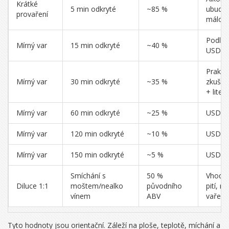
Krátké
5 min odkryté
~85 %
ubude
provaření
málo
Podle
Mírný var
15 min odkryté
~40 %
USDA
Prakti
Mírný var
30 min odkryté
~35 %
zkušen
+ liter
Mírný var
60 min odkryté
~25 %
USDA 
Mírný var
120 min odkryté
~10 %
USDA 
Mírný var
150 min odkryté
~5 %
USDA 
Smíchání s
50 %
Vhodné
Diluce 1:1
moštem/nealko
původního
pití, ne
vínem
ABV
vaření
Tyto hodnoty jsou orientační. Záleží na ploše, teplotě, míchání a