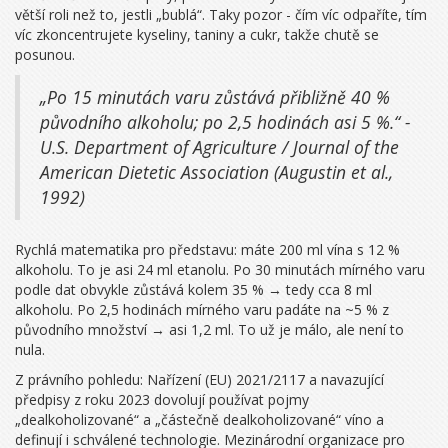
větší roli než to, jestli „bublá“. Taky pozor - čím víc odpaříte, tím
víc zkoncentrujete kyseliny, taniny a cukr, takže chutě se
posunou.
„Po 15 minutách varu zůstává přibližně 40 %
původního alkoholu; po 2,5 hodinách asi 5 %.“ -
U.S. Department of Agriculture / Journal of the
American Dietetic Association (Augustin et al.,
1992)
Rychlá matematika pro představu: máte 200 ml vína s 12 %
alkoholu. To je asi 24 ml etanolu. Po 30 minutách mírného varu
podle dat obvykle zůstává kolem 35 % → tedy cca 8 ml
alkoholu. Po 2,5 hodinách mírného varu padáte na ~5 % z
původního množství → asi 1,2 ml. To už je málo, ale není to
nula.
Z právního pohledu: Nařízení (EU) 2021/2117 a navazující
předpisy z roku 2023 dovolují používat pojmy
„dealkoholizované“ a „částečně dealkoholizované“ víno a
definují i schválené technologie. Mezinárodní organizace pro