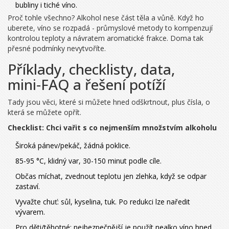
bubliny i tiché víno.
Proč tohle všechno? Alkohol nese část těla a vůně. Když ho
uberete, víno se rozpadá - průmyslové metody to kompenzují
kontrolou teploty a návratem aromatické frakce. Doma tak
přesné podmínky nevytvoříte.
Příklady, checklisty, data,
mini‑FAQ a řešení potíží
Tady jsou věci, které si můžete hned odškrtnout, plus čísla, o
která se můžete opřít.
Checklist: Chci vařit s co nejmenším množstvím alkoholu
Široká pánev/pekáč, žádná poklice.
85-95 °C, klidný var, 30-150 minut podle cíle.
Občas míchat, zvednout teplotu jen zlehka, když se odpar
zastaví.
Vyvažte chuť: sůl, kyselina, tuk. Po redukci lze naředit
vývarem.
Pro děti/těhotné: nejbezpečnější je použít nealko víno hned