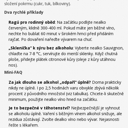
složení pokrmu (cukr, tuk, bílkoviny).
Dva rychlé příklady
Ragú pro rodinný oběd
: Na začátku podlijte nealko
červeným, klidně 300-400 ml. Pokud máte jen běžné víno,
nechte ho bublat 60 minut v širokém hrnci před přidáním
rajčat. Po dovaření nařeďte vývarem na chuť.
„Sklenička“ k sýru bez alkoholu
: Vyberte nealko Sauvignon,
chlaďte na 7-8 °C, servírujte do menší sklenky. Když chutná
ploše, přidejte plátek citronové kůry (oleje z kůry utáhnou
nos).
Mini‑FAQ
Za jak dlouho se alkohol „odpaří“ úplně?
Doma prakticky
nikdy ne úplně. I po 2,5 hodinách varu obvykle zbývá několik
procent z původního množství (viz tabulka). Chcete-li skutečně
minimum, použijte nealko víno hned na začátku.
Je to bezpečné v těhotenství?
Nejbezpečnější je vyhnout
se alkoholu úplně. Vaření s běžným vínem alkohol snižuje, ale
rezidua zůstávají. Zvolte dealko víno nebo vývar. Nejasnosti
řešte s lékařem.