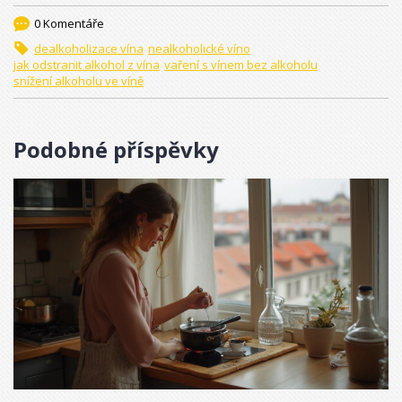
0 Komentáře
dealkoholizace vína
nealkoholické víno
jak odstranit alkohol z vína
vaření s vínem bez alkoholu
snížení alkoholu ve víně
Podobné příspěvky