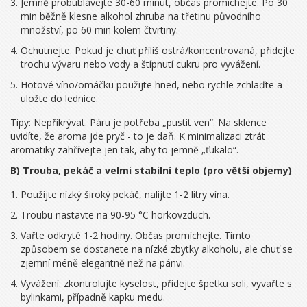
Jemně probublávejte 30-60 minut, občas promíchejte. Po 30
min běžně klesne alkohol zhruba na třetinu původního
množství, po 60 min kolem čtvrtiny.
Ochutnejte. Pokud je chuť příliš ostrá/koncentrovaná, přidejte
trochu vývaru nebo vody a štípnutí cukru pro vyvážení.
Hotové víno/omáčku použijte hned, nebo rychle zchlaďte a
uložte do lednice.
Tipy: Nepřikrývat. Páru je potřeba „pustit ven“. Na sklence
uvidíte, že aroma jde pryč - to je daň. K minimalizaci ztrát
aromatiky zahřívejte jen tak, aby to jemně „ťukalo“.
B) Trouba, pekáč a velmi stabilní teplo (pro větší objemy)
Použijte nízký široký pekáč, nalijte 1-2 litry vína.
Troubu nastavte na 90-95 °C horkovzduch.
Vařte odkryté 1-2 hodiny. Občas promíchejte. Tímto
způsobem se dostanete na nízké zbytky alkoholu, ale chuť se
zjemní méně elegantně než na pánvi.
Vyvážení: zkontrolujte kyselost, přidejte špetku soli, vyvařte s
bylinkami, případně kapku medu.