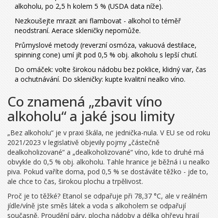
alkoholu, po 2,5 h kolem 5 % (USDA data níže).
Nezkoušejte mrazit ani flambovat - alkohol to téměř
neodstraní. Aerace skleničky nepomůže.
Průmyslové metody (reverzní osmóza, vakuová destilace,
spinning cone) umí jít pod 0,5 % obj. alkoholu s lepší chutí.
Do omáček: volte širokou nádobu bez poklice, klidný var, čas
a ochutnávání. Do skleničky: kupte kvalitní nealko víno.
Co znamená „zbavit víno
alkoholu“ a jaké jsou limity
„Bez alkoholu“ je v praxi škála, ne jednička-nula. V EU se od roku
2021/2023 v legislativě objevily pojmy „částečně
dealkoholizované“ a „dealkoholizované“ víno, kde to druhé má
obvykle do 0,5 % obj. alkoholu. Tahle hranice je běžná i u nealko
piva. Pokud vaříte doma, pod 0,5 % se dostáváte těžko - jde to,
ale chce to čas, širokou plochu a trpělivost.
Proč je to těžké? Etanol se odpařuje při 78,37 °C, ale v reálném
jídle/víně jste směs látek a voda s alkoholem se odpařují
současně. Proudění páry, plocha nádoby a délka ohřevu hrají