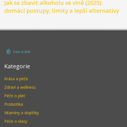
Jak se zbavit alkoholu ve víně (2025):
domácí postupy, limity a lepší alternativy
Kategorie
Krása a péče
Zdraví a wellness
Péče o pleť
Probiotika
Vitamíny a doplňky
Péče o vlasy