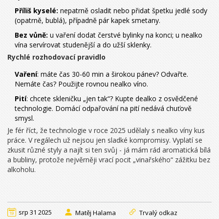
Příliš kyselé:
nepatrně osladit nebo přidat špetku jedlé sody
(opatrně, bublá), případně pár kapek smetany.
Bez vůně:
u vaření dodat čerstvé bylinky na konci; u nealko
vína servírovat studenější a do užší sklenky.
Rychlé rozhodovací pravidlo
Vaření
: máte čas 30-60 min a širokou pánev? Odvařte.
Nemáte čas? Použijte rovnou nealko víno.
Pití
: chcete skleničku „jen tak“? Kupte dealko z osvědčené
technologie. Domácí odpařování na pití nedává chuťově
smysl.
Je fér říct, že technologie v roce 2025 udělaly s nealko víny kus
práce. V regálech už nejsou jen sladké kompromisy. Vyplatí se
zkusit různé styly a najít si ten svůj - já mám rád aromatická bílá
a bubliny, protože nejvěrněji vrací pocit „vinařského“ zážitku bez
alkoholu.
srp 31 2025
Matěj Halama
Trvalý odkaz