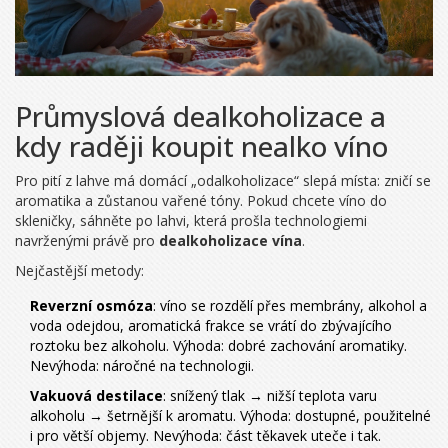
Průmyslová dealkoholizace a
kdy raději koupit nealko víno
Pro pití z lahve má domácí „odalkoholizace“ slepá místa: zničí se
aromatika a zůstanou vařené tóny. Pokud chcete víno do
skleničky, sáhněte po lahvi, která prošla technologiemi
navrženými právě pro
dealkoholizace vína
.
Nejčastější metody:
Reverzní osmóza
: víno se rozdělí přes membrány, alkohol a
voda odejdou, aromatická frakce se vrátí do zbývajícího
roztoku bez alkoholu. Výhoda: dobré zachování aromatiky.
Nevýhoda: náročné na technologii.
Vakuová destilace
: snížený tlak → nižší teplota varu
alkoholu → šetrnější k aromatu. Výhoda: dostupné, použitelné
i pro větší objemy. Nevýhoda: část těkavek uteče i tak.