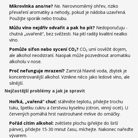
Mikrovlnka ano/ne?
Ne. Nerovnoměrný ohřev, riziko
převaření aromatiky a nehody, pokud je nádoba uzavřená.
Použijte sporák nebo troubu.
Můžu víno nejdřív odvařit a pak ho pít?
Nedoporučuju -
chutná „uvařeně“, bez svěžesti. Na pití raději kvalitní nealko
víno.
Pomůže sifon nebo sycení CO₂?
CO₂ umí osvěžit dojem,
ale alkohol neodstraní. Naopak může pozvednout aromatiku
alkoholu v nose.
Proč nefunguje mrazení?
Zamrzá hlavně voda, zbytek je
koncentrovanější alkohol. Vznikne něco jako ledové víno, ale
silnější.
Nejčastější problémy a jak je spravit
Hořká, „vařená“ chuť:
stáhněte teplotu, přidejte trochu
tuku, špetku cukru a čerstvou kyselinu (citron, vinný ocet). U
červených pomáhá hrst nastrouhané mrkve do omáčky.
Pořád cítím alkohol:
zvětšete plochu (přelijte do širší
pánve), přidejte 15-30 minut času, míchejte. Nakonec nařeďte
vývarem.