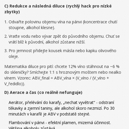
C) Redukce a následná diluce (rychlý hack pro nízké
zbytky)
Odvařte polovinu objemu vína na pánvi (koncentrace chutí
stoupne, alkohol klesne).
Vraťte vodu nebo vývar zpět do původního objemu. Chuť se
vrátí blíž k původní, alkohol zůstane nižší.
Pro jemnost přidejte kousek másla nebo kapku olivového
oleje.
Matematika diluce pro pití: chcete 12% víno stáhnout na ~6 %
do skleničky? Smíchejte 1:1 s hroznovým moštem nebo nealko
vínem. Vzorec: ABV_final = ABV_vína × (V_víno / (V_víno +
V_ředidlo)).
D) Aerace a čas (co reálně nefunguje)
Aerátor, přelévání do karafy, „nechat vyvětrat“ - odstraní
těkavky a zjemní taniny, ale alkohol skoro nezmizí. Po 30
minutách v karafě je ABV v podstatě stejné.
Flambování v pánvi - efektní plamen, mizerná účinnost.
Většina alkoholu zůstává.