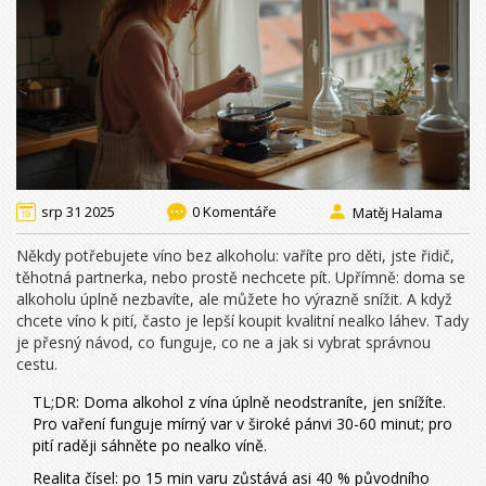
srp 31 2025
0 Komentáře
Matěj Halama
Někdy potřebujete víno bez alkoholu: vaříte pro děti, jste řidič,
těhotná partnerka, nebo prostě nechcete pít. Upřímně: doma se
alkoholu úplně nezbavíte, ale můžete ho výrazně snížit. A když
chcete víno k pití, často je lepší koupit kvalitní nealko láhev. Tady
je přesný návod, co funguje, co ne a jak si vybrat správnou
cestu.
TL;DR: Doma alkohol z vína úplně neodstraníte, jen snížíte.
Pro vaření funguje mírný var v široké pánvi 30-60 minut; pro
pití raději sáhněte po nealko víně.
Realita čísel: po 15 min varu zůstává asi 40 % původního