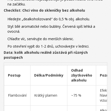
na začátku.
Checklist: Chci víno do skleničky bez alkoholu
Hledejte „dealkoholizované“ do 0,5 % obj. alkoholu.
Styl: bílé aromatické nebo bubliny. Červená spíš lehká a
ovocná.
Chlaďte víc, servírujte do menších sklenic.
Po otevření vypít do 1-2 dnů, uchovávejte v lednici.
Data: kolik alkoholu reálně zůstává při různých
postupech
Odhad
Postup
Délka/Podmínky
zbytkového
Pozn
alkoholu
Efekt j
Flambování
Krátký plamen
~75 %
hlavně
vizuáln
Alkoho