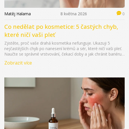
Matěj Halama
8 května 2026
0
Co nedělat po kosmetice: 5 častých chyb,
které ničí vaši pleť
Zjistěte, proč vaše drahá kosmetika nefunguje. Ukazuji 5
nejčastějších chyb po nanesení krémů a sér, které ničí vaši pleť.
Naučte se správné vrstvování, čekací doby a jak chránit bariéru
pleti před podrážděním.
Zobrazit více