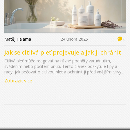
Matěj Halama
24 února 2025
0
Jak se citlivá pleť projevuje a jak ji chránit
Citlivá pleť může reagovat na různé podněty zarudnutím,
svěděním nebo pocitem pnutí. Tento článek poskytuje tipy a
rady, jak pečovat o citlivou pleť a ochránit ji před vnějšími vlivy.
Dozvíte se, co způsobuje zvýšenou citlivost pleti a jak správně
Zobrazit více
vybírat kosmetické produkty. Pronikněte do tajů
dermokosmetiky a získejte praktická doporučení pro každodenní
péči.