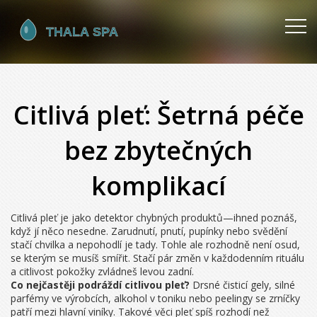
Citlivá pleť: Šetrná péče
bez zbytečných
komplikací
Citlivá pleť je jako detektor chybných produktů—ihned poznáš,
když jí něco nesedne. Zarudnutí, pnutí, pupínky nebo svědění
stačí chvilka a nepohodlí je tady. Tohle ale rozhodně není osud,
se kterým se musíš smířit. Stačí pár změn v každodenním rituálu
a citlivost pokožky zvládneš levou zadní.
Co nejčastěji podráždí citlivou pleť?
Drsné čisticí gely, silné
parfémy ve výrobcích, alkohol v toniku nebo peelingy se zrníčky
patří mezi hlavní viníky. Takové věci pleť spíš rozhodí než