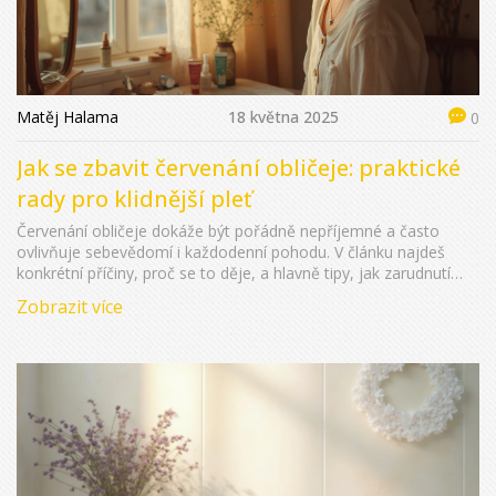
Matěj Halama
18 května 2025
0
Jak se zbavit červenání obličeje: praktické
rady pro klidnější pleť
Červenání obličeje dokáže být pořádně nepříjemné a často
ovlivňuje sebevědomí i každodenní pohodu. V článku najdeš
konkrétní příčiny, proč se to děje, a hlavně tipy, jak zarudnutí
zvládnout nebo mu úplně předcházet. Dozvíš se, které
Zobrazit více
ingredience v kosmetice hledat, jak upravit svůj denní režim a co
raději ze stravy vynechat. Věnuji se i otázkám stresu, počasí
nebo nevhodných produktů. Konec nepříjemné červené na tváři
máš díky tomuhle přehledu konečně na dosah.