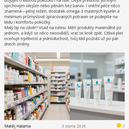
bojuješ o klidnou pokožku i na těle. Dejte přednost jemným
sprchovým olejům nebo pěnám bez barviv. I vnitřní péče něco
znamená—pitný režim, dostatek omega-3 mastných kyselin a
minimum průmyslově zpracovaných potravin se podepíše na
klidu i komfortu pokožky.
Malý tip na závěr? Vsaď na rutinu. Měň produkty maximálně po
jednom, a když se něco neosvědčí, vrať se krok zpět. Citlivá pleť
oceňuje trpělivost a jednoduchost, tvůj klid poznáš už po pár
dnech změny.
Matěj Halama
3 srpna 2026
0