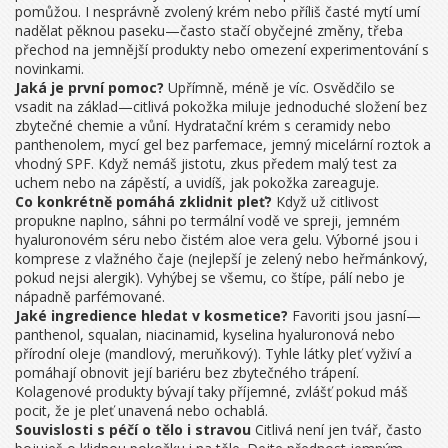
pomůžou. I nesprávně zvolený krém nebo příliš časté mytí umí
nadělat pěknou paseku—často stačí obyčejné změny, třeba
přechod na jemnější produkty nebo omezení experimentování s
novinkami.
Jaká je první pomoc?
Upřímně, méně je víc. Osvědčilo se
vsadit na základ—citlivá pokožka miluje jednoduché složení bez
zbytečné chemie a vůní. Hydratační krém s ceramidy nebo
panthenolem, mycí gel bez parfemace, jemný micelární roztok a
vhodný SPF. Když nemáš jistotu, zkus předem malý test za
uchem nebo na zápěstí, a uvidíš, jak pokožka zareaguje.
Co konkrétně pomáhá zklidnit pleť?
Když už citlivost
propukne naplno, sáhni po termální vodě ve spreji, jemném
hyaluronovém séru nebo čistém aloe vera gelu. Výborné jsou i
komprese z vlažného čaje (nejlepší je zelený nebo heřmánkový,
pokud nejsi alergik). Vyhýbej se všemu, co štípe, pálí nebo je
nápadně parfémované.
Jaké ingredience hledat v kosmetice?
Favoriti jsou jasní—
panthenol, squalan, niacinamid, kyselina hyaluronová nebo
přírodní oleje (mandlový, meruňkový). Tyhle látky pleť vyživí a
pomáhají obnovit její bariéru bez zbytečného trápení.
Kolagenové produkty bývají taky příjemné, zvlášť pokud máš
pocit, že je pleť unavená nebo ochablá.
Souvislosti s péčí o tělo i stravou
Citlivá není jen tvář, často