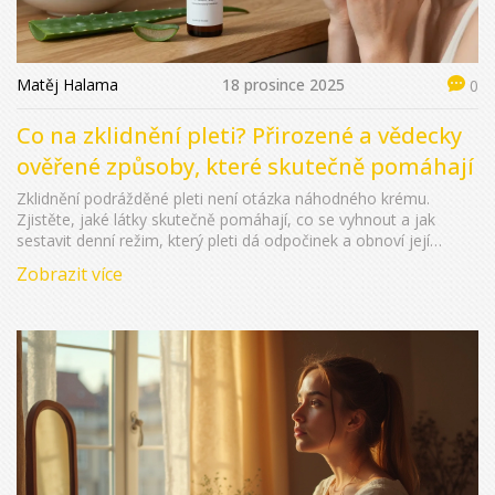
Matěj Halama
18 prosince 2025
0
Co na zklidnění pleti? Přirozené a vědecky
ověřené způsoby, které skutečně pomáhají
Zklidnění podrážděné pleti není otázka náhodného krému.
Zjistěte, jaké látky skutečně pomáhají, co se vyhnout a jak
sestavit denní režim, který pleti dá odpočinek a obnoví její
bariéru.
Zobrazit více