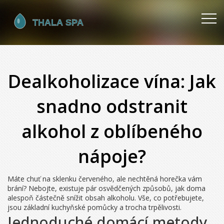
Dealkoholizace vína: Jak
snadno odstranit
alkohol z oblíbeného
nápoje?
Máte chuť na sklenku červeného, ale nechtěná horečka vám
brání? Nebojte, existuje pár osvědčených způsobů, jak doma
alespoň částečně snížit obsah alkoholu. Vše, co potřebujete,
jsou základní kuchyňské pomůcky a trocha trpělivosti.
Jednoduché domácí metody