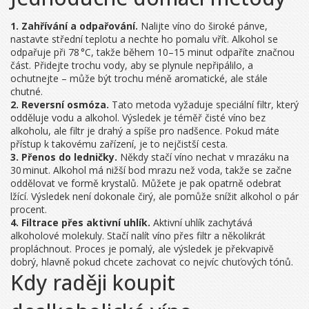
1. Zahřívání a odpařování.
Nalijte víno do široké pánve,
nastavte střední teplotu a nechte ho pomalu vřít. Alkohol se
odpařuje při 78 °C, takže během 10–15 minut odpaříte značnou
část. Přidejte trochu vody, aby se plynule nepřipálilo, a
ochutnejte – může být trochu méně aromatické, ale stále
chutné.
2. Reversní osmóza.
Tato metoda vyžaduje speciální filtr, který
odděluje vodu a alkohol. Výsledek je téměř čisté víno bez
alkoholu, ale filtr je drahý a spíše pro nadšence. Pokud máte
přístup k takovému zařízení, je to nejčistší cesta.
3. Přenos do ledničky.
Někdy stačí víno nechat v mrazáku na
30 minut. Alkohol má nižší bod mrazu než voda, takže se začne
oddělovat ve formě krystalů. Můžete je pak opatrně odebrat
lžící. Výsledek není dokonale čirý, ale pomůže snížit alkohol o pár
procent.
4. Filtrace přes aktivní uhlík.
Aktivní uhlík zachytává
alkoholové molekuly. Stačí nalít víno přes filtr a několikrát
propláchnout. Proces je pomalý, ale výsledek je překvapivě
dobrý, hlavně pokud chcete zachovat co nejvíc chuťových tónů.
Kdy raději koupit