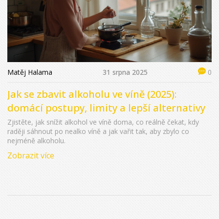
Matěj Halama
31 srpna 2025
0
Jak se zbavit alkoholu ve víně (2025):
domácí postupy, limity a lepší alternativy
Zjistěte, jak snížit alkohol ve víně doma, co reálně čekat, kdy
raději sáhnout po nealko víně a jak vařit tak, aby zbylo co
nejméně alkoholu.
Zobrazit více