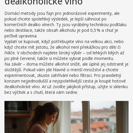
dealkoholické víno
Domácí metody jsou fajn pro jednorázové experimenty, ale
pokud chcete spolehlivý výsledek, je lepší sáhnout po
komerčních dealko vínech. Ty jsou vyráběny technikou podtlaku
nebo destilace, takže obsah alkoholu je pod 0,5 % a chuť je
pečlivě upravena.
Vyplatí se kupovat, když potřebujete víno na velkou akci, nebo
když chcete mít jistotu, že alkohol není překážkou pro děti či
řidiče. V obchodech najdete široký výběr – od lehkých bílých až
po plné červené, takže si můžete vybrat podle momentu.
Na závěr – doma můžete alkohol snížit, ale úplně jej odstranit je
složitější. Pokud vám jde hlavně o menší množství a chcete
experimentovat, zkuste zahřívání nebo filtraci. Pro pravidelný
konzum nejjednodušší a nejspolehlivější cesta je koupit hotové
dealkoholické víno. Ať už zvolíte jakýkoli přístup, užijte si sklenku
bez výčitek a s chutí, která vám sedne.