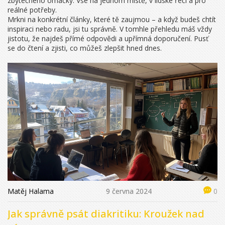
zbytečného omáčky. Vše na jednom místě, v lidské řeči a pro
reálné potřeby.
Mrkni na konkrétní články, které tě zaujmou – a když budeš chtít
inspiraci nebo radu, jsi tu správně. V tomhle přehledu máš vždy
jistotu, že najdeš přímé odpovědi a upřímná doporučení. Pusť
se do čtení a zjisti, co můžeš zlepšit hned dnes.
Matěj Halama
9 června 2024
0
Jak správně psát diakritiku: Kroužek nad