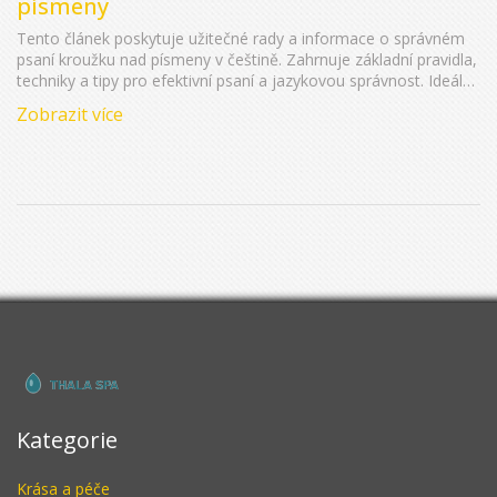
písmeny
Tento článek poskytuje užitečné rady a informace o správném
psaní kroužku nad písmeny v češtině. Zahrnuje základní pravidla,
techniky a tipy pro efektivní psaní a jazykovou správnost. Ideální
pro studenty, učitele a všechny, kteří chtějí zlepšit svou znalost
Zobrazit více
českého pravopisu.
Kategorie
Krása a péče