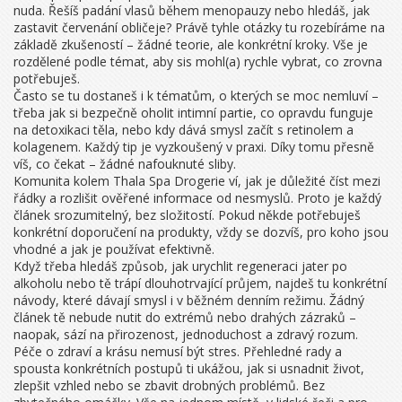
nuda. Řešíš padání vlasů během menopauzy nebo hledáš, jak
zastavit červenání obličeje? Právě tyhle otázky tu rozebíráme na
základě zkušeností – žádné teorie, ale konkrétní kroky. Vše je
rozdělené podle témat, aby sis mohl(a) rychle vybrat, co zrovna
potřebuješ.
Často se tu dostaneš i k tématům, o kterých se moc nemluví –
třeba jak si bezpečně oholit intimní partie, co opravdu funguje
na detoxikaci těla, nebo kdy dává smysl začít s retinolem a
kolagenem. Každý tip je vyzkoušený v praxi. Díky tomu přesně
víš, co čekat – žádné nafouknuté sliby.
Komunita kolem Thala Spa Drogerie ví, jak je důležité číst mezi
řádky a rozlišit ověřené informace od nesmyslů. Proto je každý
článek srozumitelný, bez složitostí. Pokud někde potřebuješ
konkrétní doporučení na produkty, vždy se dozvíš, pro koho jsou
vhodné a jak je používat efektivně.
Když třeba hledáš způsob, jak urychlit regeneraci jater po
alkoholu nebo tě trápí dlouhotrvající průjem, najdeš tu konkrétní
návody, které dávají smysl i v běžném denním režimu. Žádný
článek tě nebude nutit do extrémů nebo drahých zázraků –
naopak, sází na přirozenost, jednoduchost a zdravý rozum.
Péče o zdraví a krásu nemusí být stres. Přehledné rady a
spousta konkrétních postupů ti ukážou, jak si usnadnit život,
zlepšit vzhled nebo se zbavit drobných problémů. Bez