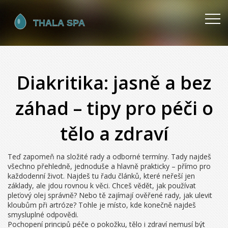
Diakritika: jasně a bez
záhad – tipy pro péči o
tělo a zdraví
Teď zapomeň na složité rady a odborné termíny. Tady najdeš
všechno přehledně, jednoduše a hlavně prakticky – přímo pro
každodenní život. Najdeš tu řadu článků, které neřeší jen
základy, ale jdou rovnou k věci. Chceš vědět, jak používat
pleťový olej správně? Nebo tě zajímají ověřené rady, jak ulevit
kloubům při artróze? Tohle je místo, kde konečně najdeš
smysluplné odpovědi.
Pochopení principů péče o pokožku, tělo i zdraví nemusí být