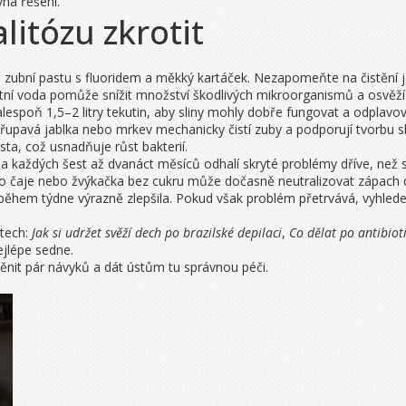
ná řešení.
alitózu zkrotit
 zubní pastu s fluoridem a měkký kartáček. Nezapomeňte na čistění j
stní voda pomůže snížit množství škodlivých mikroorganismů a osvěží
lespoň 1,5–2 litry tekutin, aby sliny mohly dobře fungovat a odplavov
řupavá jablka nebo mrkev mechanicky čistí zuby a podporují tvorbu sl
ta, což usnadňuje růst bakterií.
a každých šest až dvanáct měsíců odhalí skryté problémy dříve, než 
o čaje nebo žvýkačka bez cukru může dočasně neutralizovat zápach dí
během týdne výrazně zlepšila. Pokud však problém přetrvává, vyhledej
atech:
Jak si udržet svěží dech po brazilské depilaci
,
Co dělat po antibiot
ejlépe sedne.
nit pár návyků a dát ústům tu správnou péči.