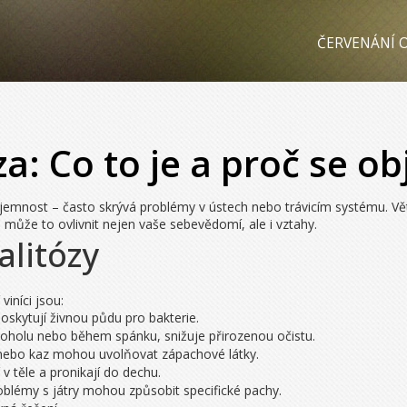
ČERVENÁNÍ O
za: Co to je a proč se ob
jemnost – často skrývá problémy v ústech nebo trávicím systému. Větši
, může to ovlivnit nejen vaše sebevědomí, ale i vztahy.
alitózy
viníci jsou:
poskytují živnou půdu pro bakterie.
koholu nebo během spánku, snižuje přirozenou očistu.
nebo kaz mohou uvolňovat zápachové látky.
 v těle a pronikají do dechu.
oblémy s játry mohou způsobit specifické pachy.