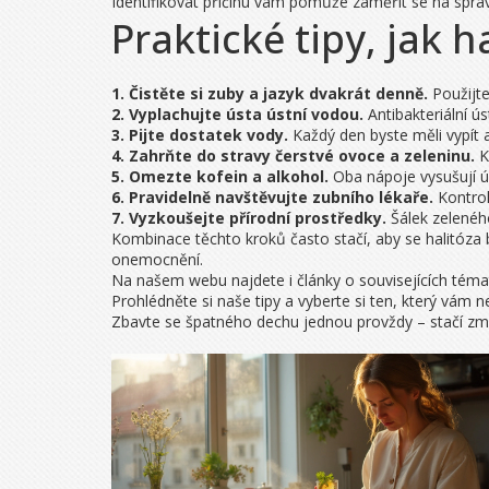
Identifikovat příčinu vám pomůže zaměřit se na správ
Praktické tipy, jak h
1. Čistěte si zuby a jazyk dvakrát denně.
Použijte
2. Vyplachujte ústa ústní vodou.
Antibakteriální ú
3. Pijte dostatek vody.
Každý den byste měli vypít a
4. Zahrňte do stravy čerstvé ovoce a zeleninu.
K
5. Omezte kofein a alkohol.
Oba nápoje vysušují ús
6. Pravidelně navštěvujte zubního lékaře.
Kontrol
7. Vyzkoušejte přírodní prostředky.
Šálek zelenéh
Kombinace těchto kroků často stačí, aby se halitóza 
onemocnění.
Na našem webu najdete i články o souvisejících tém
Prohlédněte si naše tipy a vyberte si ten, který vám n
Zbavte se špatného dechu jednou provždy – stačí změ