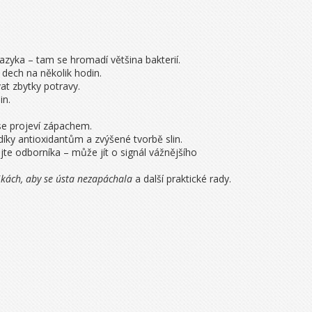
azyka – tam se hromadí většina bakterií.
 dech na několik hodin.
at zbytky potravy.
in.
se projeví zápachem.
ky antioxidantům a zvýšené tvorbě slin.
te odborníka – může jít o signál vážnějšího
ikách, aby se ústa nezapáchala
a další praktické rady.