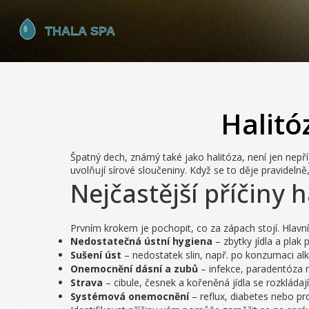
Halitó
Špatný dech, známý také jako halitóza, není jen nepří
uvolňují sírové sloučeniny. Když se to děje pravidelně
Nejčastější příčiny h
Prvním krokem je pochopit, co za zápach stojí. Hlavní 
Nedostatečná ústní hygiena
– zbytky jídla a plak 
Sušení úst
– nedostatek slin, např. po konzumaci al
Onemocnění dásní a zubů
– infekce, paradentóza 
Strava
– cibule, česnek a kořeněná jídla se rozkládají
Systémová onemocnění
– reflux, diabetes nebo pr