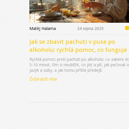
Matěj Halama
24 srpna 2025
Jak se zbavit pachuti v puse po
alkoholu: rychlá pomoc, co funguje
prevence
Rychlá pomoc proti pachuti po alkoholu: co zabere d
5-10 minut, čím si neublížit, co jíst a pít, jak pečovat 
jazyk a zuby, a jak tomu příště předejít.
Zobrazit více