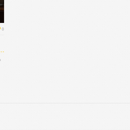
0
 a
o
o