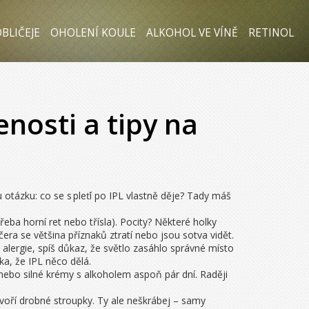
BLIČEJE
OHOLENÍ KOULE
ALKOHOL VE VÍNĚ
RETINOL
nosti a tipy na
u otázku: co se s pleťí po IPL vlastně děje? Tady máš
řeba horní ret nebo třísla). Pocity? Některé holky
čera se většina příznaků ztratí nebo jsou sotva vidět.
lergie, spíš důkaz, že světlo zasáhlo správné místo
ka, že IPL něco dělá.
nebo silné krémy s alkoholem aspoň pár dní. Raději
voří drobné stroupky. Ty ale neškrábej – samy