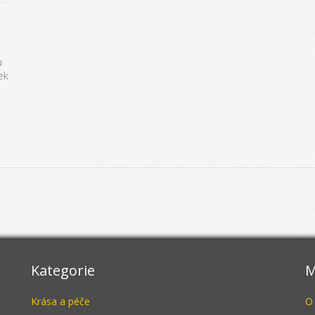
k
u
ek
Kategorie
M
Krása a péče
O