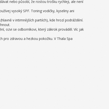
vat nebo působí, že rostou trošku rychleji, ale není
oužívej vysoký SPF. Toning vodičky, kyseliny ani
avně v intimnějších partiích), kde hrozí podráždění.
chnout.
ní, ozvi se odborníkovi, který zákrok prováděl. Víc jak
nech pro zdravou a hezkou pokožku. V Thala Spa