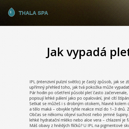
Jak vypadá ple
IPL (intenzivní pulzní světlo) je častý způsob, jak se
upřímný přehled toho, jak tvá pokožka může vypadat a
Pár hodin po ošetření působí pleť často začervenale, h
popisují lehké pálení jako po opalování, jiné cítí ští
Setkat se můžeš i s drobným otokem, hlavně kolem ch
a tělo maká – obvykle tyhle reakce mizí do 1–3 dnů. Z
Občas se někomu objeví suchost nebo jemné šupiny. Pl
lehké hydratační mléko nebo aloe vera – chlazení je f
Máš obavy z hnědých flíčků? U IPL na pigmentové skv