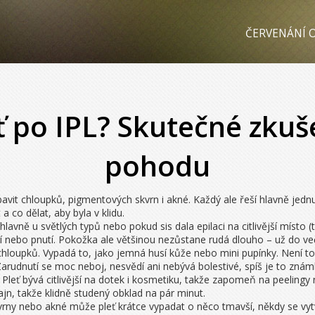
ČERVENÁNÍ O
ť po IPL? Skutečné zkuše
pohodu
 zbavit chloupků, pigmentových skvrn i akné. Každý ale řeší hlavně jedn
 co dělat, aby byla v klidu.
lavně u světlých typů nebo pokud sis dala epilaci na citlivější místo (t
pání nebo pnutí. Pokožka ale většinou nezůstane rudá dlouho – už do ve
loupků. Vypadá to, jako jemná husí kůže nebo mini pupínky. Není to a
arudnutí se moc neboj, nesvědí ani nebývá bolestivé, spíš je to znám
eť bývá citlivější na dotek i kosmetiku, takže zapomeň na peelingy 
ajn, takže klidně studený obklad na pár minut.
rny nebo akné může pleť krátce vypadat o něco tmavší, někdy se vyt