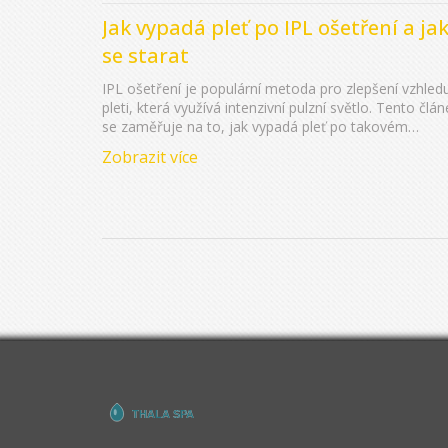
Jak vypadá pleť po IPL ošetření a ja
se starat
IPL ošetření je populární metoda pro zlepšení vzhled
pleti, která využívá intenzivní pulzní světlo. Tento člán
se zaměřuje na to, jak vypadá pleť po takovém
ošetření, jak se o ni starat a co očekávat během
Zobrazit více
procesu regenerace. Dozvíte se více o možných
vedlejších účincích a také užitečné tipy pro rychlou a
bezproblémovou rekonvalescenci.