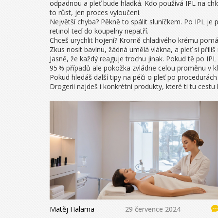
odpadnou a pleť bude hladká. Kdo používá IPL na chlo
to růst, jen proces vyloučení.
Největší chyba? Pěkně to spálit sluníčkem. Po IPL je p
retinol teď do koupelny nepatří.
Chceš urychlit hojení? Kromě chladivého krému pomáh
Zkus nosit bavlnu, žádná umělá vlákna, a pleť si pří
Jasně, že každý reaguje trochu jinak. Pokud tě po IPL 
95 % případů ale pokožka zvládne celou proměnu v klidu 
Pokud hledáš další tipy na péči o pleť po procedurác
Drogerii najdeš i konkrétní produkty, které ti tu cest
Matěj Halama
29 července 2024