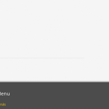
enu
 nás