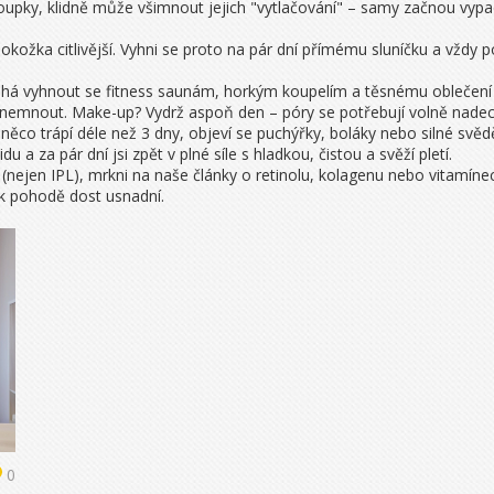
upky, klidně může všimnout jejich "vytlačování" – samy začnou vypadá
okožka citlivější. Vyhni se proto na pár dní přímému sluníčku a vždy p
á vyhnout se fitness saunám, horkým koupelím a těsnému oblečení (hl
liš nemnout. Make-up? Vydrž aspoň den – póry se potřebují volně nade
něco trápí déle než 3 dny, objeví se puchýřky, boláky nebo silné svědě
a za pár dní jsi zpět v plné síle s hladkou, čistou a svěží pletí.
h (nejen IPL), mrkni na naše články o retinolu, kolagenu nebo vitamí
u k pohodě dost usnadní.
0