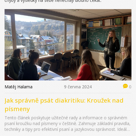
chyby a výsledky na sebe nenechají dlouho čekat.
Matěj Halama
9 června 2024
0
Jak správně psát diakritiku: Kroužek nad
písmeny
Tento článek poskytuje užitečné rady a informace o správném
psaní kroužku nad písmeny v češtině. Zahrnuje základní pravidla,
techniky a tipy pro efektivní psaní a jazykovou správnost. Ideální
pro studenty, učitele a všechny, kteří chtějí zlepšit svou znalost