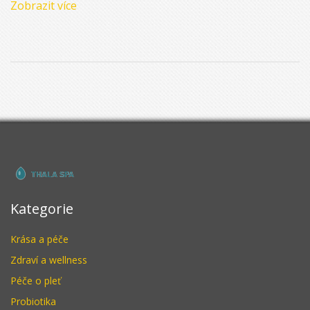
Zobrazit více
českého pravopisu.
Kategorie
Krása a péče
Zdraví a wellness
Péče o pleť
Probiotika