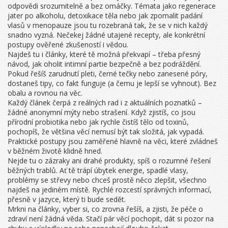
odpovědi srozumitelně a bez omáčky. Témata jako regenerace
jater po alkoholu, detoxikace těla nebo jak zpomalit padání
vlasů v menopauze jsou tu rozebraná tak, že se v nich každý
snadno vyzná. Nečekej žádné utajené recepty, ale konkrétní
postupy ověřené zkušeností i vědou.
Najdeš tu i články, které tě možná překvapí – třeba přesný
návod, jak oholit intimní partie bezpečně a bez podráždění.
Pokud řešíš zarudnutí pleti, černé tečky nebo zanesené póry,
dostaneš tipy, co fakt funguje (a čemu je lepší se vyhnout). Bez
obalu a rovnou na věc.
Každý článek čerpá z reálných rad i z aktuálních poznatků –
žádné anonymní mýty nebo strašení. Když zjistíš, co jsou
přírodní probiotika nebo jak rychle čistíš tělo od toxinů,
pochopíš, že většina věcí nemusí být tak složitá, jak vypadá.
Praktické postupy jsou zaměřené hlavně na věci, které zvládneš
v běžném životě klidně hned.
Nejde tu o zázraky ani drahé produkty, spíš o rozumné řešení
běžných trablů. Ať tě trápí úbytek energie, spadlé vlasy,
problémy se střevy nebo chceš prostě něco zlepšit, všechno
najdeš na jediném místě. Rychlé rozcestí správných informací,
přesně v jazyce, který ti bude sedět.
Mrkni na články, vyber si, co zrovna řešíš, a zjisti, že péče o
zdraví není žádná věda. Stačí pár věcí pochopit, dát si pozor na