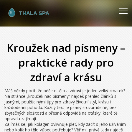
Kroužek nad písmeny –
praktické rady pro
zdraví a krásu
Máš někdy pocit, že péče o tělo a zdraví je jeden velký zmatek?
Na stránce „kroužek nad písmeny“ najdeš přehled článků s
jasnými, použitelnými tipy pro zdravý životní styl, krásu i
každodenní pohodu. Každý text je psaný srozumitelně, bez
zbytečných složitostí a přesně odpovídá na otázky, které tě
opravdu zajímají.
Zajímáš se, jak kolagen ovlivňuje pleť, kdy začít s jeho užíváním
nebo kolik ho tělo vůbec potřebuje? Věř mi, právě tady najdeš