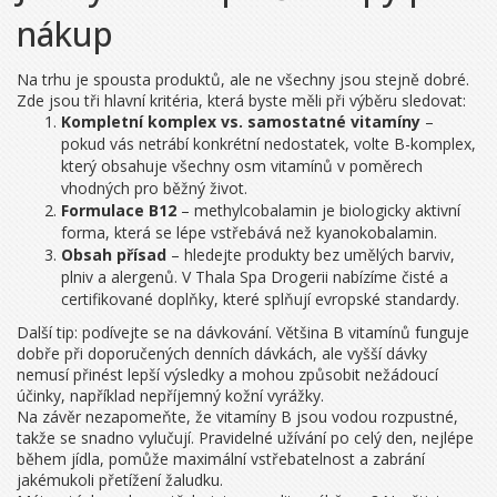
nákup
Na trhu je spousta produktů, ale ne všechny jsou stejně dobré.
Zde jsou tři hlavní kritéria, která byste měli při výběru sledovat:
Kompletní komplex vs. samostatné vitamíny
–
pokud vás netrábí konkrétní nedostatek, volte B-komplex,
který obsahuje všechny osm vitamínů v poměrech
vhodných pro běžný život.
Formulace B12
– methylcobalamin je biologicky aktivní
forma, která se lépe vstřebává než kyanokobalamin.
Obsah přísad
– hledejte produkty bez umělých barviv,
plniv a alergenů. V Thala Spa Drogerii nabízíme čisté a
certifikované doplňky, které splňují evropské standardy.
Další tip: podívejte se na dávkování. Většina B vitamínů funguje
dobře při doporučených denních dávkách, ale vyšší dávky
nemusí přinést lepší výsledky a mohou způsobit nežádoucí
účinky, například nepříjemný kožní vyrážky.
Na závěr nezapomeňte, že vitamíny B jsou vodou rozpustné,
takže se snadno vylučují. Pravidelné užívání po celý den, nejlépe
během jídla, pomůže maximální vstřebatelnost a zabrání
jakémukoli přetížení žaludku.