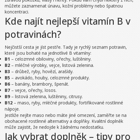
můžete zaznamenat únavu, kožní problémy nebo špatnou
koncentraci.
Kde najít nejlepší vitamín B v
potravinách?
Nejčistší cesta je jíst pestře. Tady je rychlý seznam potravin,
které jsou bohaté na jednotlivé B vitamíny:
B1
– celozrnné obiloviny, ořechy, luštěniny.
B2
– mléčné výrobky, vejce, listová zelenina.
B3
– drůbež, ryby, hovězí, arašídy.
B5
– avokádo, houby, celozrnné produkty.
B6
– banány, brambory, špenát.
B7
– vejce, ořechy, losos.
B9
– listová zelenina, luštěniny, citrusy.
B12
– maso, ryby, mléčné produkty, fortifikované rostlinné
nápoje.
Jestliže nejíte maso nebo máte jiné omezení, zaměřte se na
obohacené rostlinné alternativy a doplňky. Kvalitní doplněk
může zajistit, že nedojde k žádnému nedostatku.
Jak vybrat doplněk – tipy pro