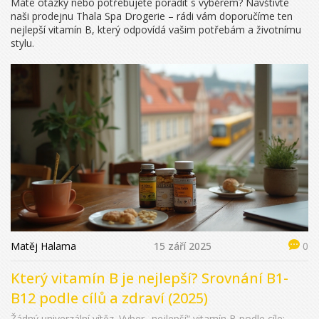
Máte otázky nebo potřebujete poradit s výběrem? Navštivte
naši prodejnu Thala Spa Drogerie – rádi vám doporučíme ten
nejlepší vitamín B, který odpovídá vašim potřebám a životnímu
stylu.
Matěj Halama
15 září 2025
0
Který vitamín B je nejlepší? Srovnání B1-
B12 podle cílů a zdraví (2025)
Žádný univerzální vítěz. Vyber „nejlepší“ vitamín B podle cíle: