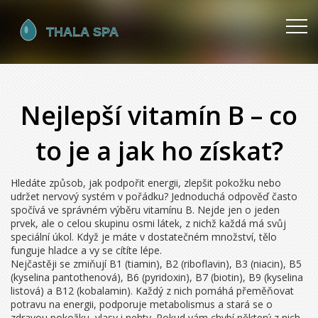
Nejlepší vitamín B – co
to je a jak ho získat?
Hledáte způsob, jak podpořit energii, zlepšit pokožku nebo
udržet nervový systém v pořádku? Jednoduchá odpověď často
spočívá ve správném výběru vitamínu B. Nejde jen o jeden
prvek, ale o celou skupinu osmi látek, z nichž každá má svůj
speciální úkol. Když je máte v dostatečném množství, tělo
funguje hladce a vy se cítíte lépe.
Nejčastěji se zmiňují B1 (tiamin), B2 (riboflavin), B3 (niacin), B5
(kyselina pantothenová), B6 (pyridoxin), B7 (biotin), B9 (kyselina
listová) a B12 (kobalamin). Každý z nich pomáhá přeměňovat
potravu na energii, podporuje metabolismus a stará se o
zdravou pokožku, vlasy i nehty. Pokud vám chybí některý z nich,