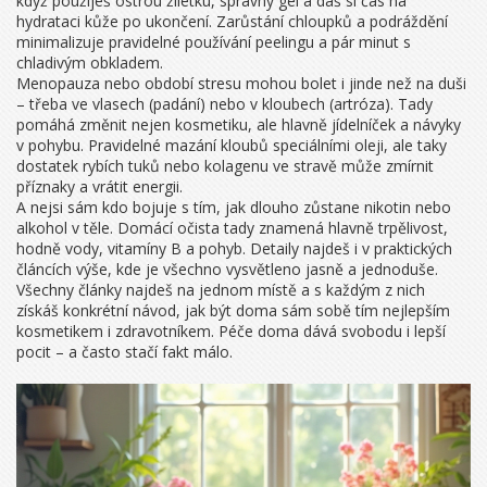
když použiješ ostrou žiletku, správný gel a dáš si čas na
hydrataci kůže po ukončení. Zarůstání chloupků a podráždění
minimalizuje pravidelné používání peelingu a pár minut s
chladivým obkladem.
Menopauza nebo období stresu mohou bolet i jinde než na duši
– třeba ve vlasech (padání) nebo v kloubech (artróza). Tady
pomáhá změnit nejen kosmetiku, ale hlavně jídelníček a návyky
v pohybu. Pravidelné mazání kloubů speciálními oleji, ale taky
dostatek rybích tuků nebo kolagenu ve stravě může zmírnit
příznaky a vrátit energii.
A nejsi sám kdo bojuje s tím, jak dlouho zůstane nikotin nebo
alkohol v těle. Domácí očista tady znamená hlavně trpělivost,
hodně vody, vitamíny B a pohyb. Detaily najdeš i v praktických
článcích výše, kde je všechno vysvětleno jasně a jednoduše.
Všechny články najdeš na jednom místě a s každým z nich
získáš konkrétní návod, jak být doma sám sobě tím nejlepším
kosmetikem i zdravotníkem. Péče doma dává svobodu i lepší
pocit – a často stačí fakt málo.