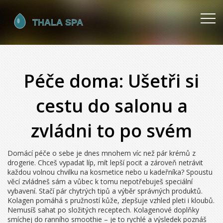
Péče doma: Ušetři si
cestu do salonu a
zvládni to po svém
Domácí péče o sebe je dnes mnohem víc než pár krémů z
drogerie. Chceš vypadat líp, mít lepší pocit a zároveň netrávit
každou volnou chvilku na kosmetice nebo u kadeřníka? Spoustu
věcí zvládneš sám a vůbec k tomu nepotřebuješ speciální
vybavení. Stačí pár chytrých tipů a výběr správných produktů.
Kolagen pomáhá s pružností kůže, zlepšuje vzhled pleti i kloubů.
Nemusíš sahat po složitých receptech. Kolagenové doplňky
smíchej do ranního smoothie – je to rychlé a výsledek poznáš