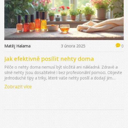
Matěj Halama
3 února 2025
0
Jak efektivně posílit nehty doma
Péče o nehty doma nemusí být složitá ani nákladná. Zdravé a
silné nehty jsou dosažitelné i bez profesionální pomoci. Objevte
jednoduché tipy a triky, které vaše nehty posílí a dodají jim
potřebnou výživu. S našimi radami získáte pevnější nehty, které
Zobrazit více
budou vypadat upraveně a zdravě.