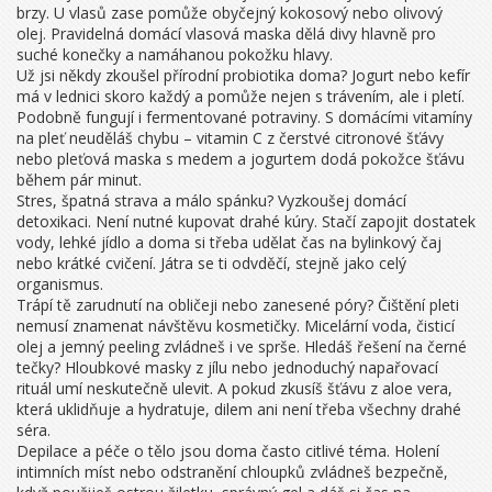
brzy. U vlasů zase pomůže obyčejný kokosový nebo olivový
olej. Pravidelná domácí vlasová maska dělá divy hlavně pro
suché konečky a namáhanou pokožku hlavy.
Už jsi někdy zkoušel přírodní probiotika doma? Jogurt nebo kefír
má v lednici skoro každý a pomůže nejen s trávením, ale i pletí.
Podobně fungují i fermentované potraviny. S domácími vitamíny
na pleť neuděláš chybu – vitamin C z čerstvé citronové šťávy
nebo pleťová maska s medem a jogurtem dodá pokožce šťávu
během pár minut.
Stres, špatná strava a málo spánku? Vyzkoušej domácí
detoxikaci. Není nutné kupovat drahé kúry. Stačí zapojit dostatek
vody, lehké jídlo a doma si třeba udělat čas na bylinkový čaj
nebo krátké cvičení. Játra se ti odvděčí, stejně jako celý
organismus.
Trápí tě zarudnutí na obličeji nebo zanesené póry? Čištění pleti
nemusí znamenat návštěvu kosmetičky. Micelární voda, čisticí
olej a jemný peeling zvládneš i ve sprše. Hledáš řešení na černé
tečky? Hloubkové masky z jílu nebo jednoduchý napařovací
rituál umí neskutečně ulevit. A pokud zkusíš šťávu z aloe vera,
která uklidňuje a hydratuje, dilem ani není třeba všechny drahé
séra.
Depilace a péče o tělo jsou doma často citlivé téma. Holení
intimních míst nebo odstranění chloupků zvládneš bezpečně,