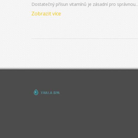
Dostatečný přísun vitamínů je zásadní pro správnou
funkci našeho těla, podporu imunity a celkovou vitalit
Zobrazit více
Přesto mnoho lidí čelí výzvě, jak zajistit, aby jejich
strava obsahovala všechny nezbytné vitamíny. Zde
představuji nejen význam vitamínů a jejich zdroje, al
také dávám praktické rady, jak zařadit více přírodních
zdrojů vitamínů do naší každodenní diety a kdy je
vhodné uvažovat o doplňcích stravy.