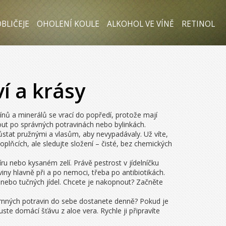
BLIČEJE
OHOLENÍ KOULE
ALKOHOL VE VÍNĚ
RETINOL
ví a krásy
amínů a minerálů se vrací do popředí, protože mají
out po správných potravinách nebo bylinkách.
 zůstat pružnými a vlasům, aby nevypadávaly. Už víte,
lňcích, ale sledujte složení – čisté, bez chemických
íru nebo kysaném zelí. Právě pestrost v jídelníčku
ny hlavně při a po nemoci, třeba po antibiotikách.
u nebo tučných jídel. Chcete je nakopnout? Začněte
lozrnných potravin do sebe dostanete denně? Pokud je
ste domácí šťávu z aloe vera. Rychle ji připravíte