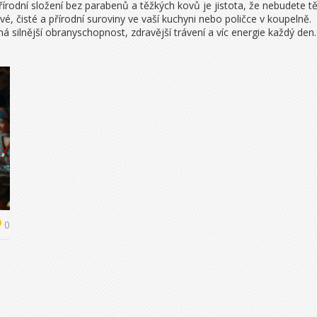
írodní složení bez parabenů a těžkých kovů je jistota, že nebudete těl
, čisté a přírodní suroviny ve vaší kuchyni nebo poličce v koupelně.
lnější obranyschopnost, zdravější trávení a víc energie každý den. A
0