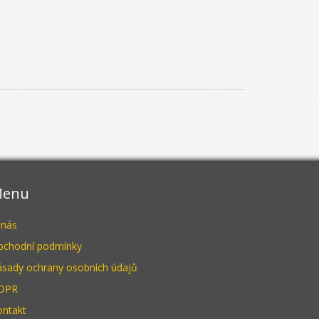
enu
 nás
bchodní podmínky
ásady ochrany osobních údajů
DPR
ontakt