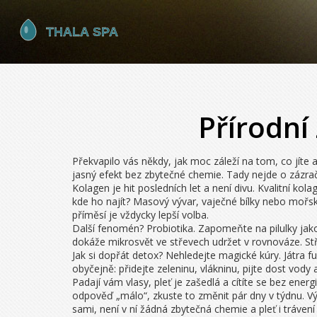
Přírodní 
Překvapilo vás někdy, jak moc záleží na tom, co jíte a 
jasný efekt bez zbytečné chemie. Tady nejde o zázra
Kolagen je hit posledních let a není divu. Kvalitní ko
kde ho najít? Masový vývar, vaječné bílky nebo mořsk
příměsí je vždycky lepší volba.
Další fenomén? Probiotika. Zapomeňte na pilulky jako 
dokáže mikrosvět ve střevech udržet v rovnováze. Stř
Jak si dopřát detox? Nehledejte magické kúry. Játra 
obyčejně: přidejte zeleninu, vlákninu, pijte dost vody
Padají vám vlasy, pleť je zašedlá a cítíte se bez ene
odpověď „málo“, zkuste to změnit pár dny v týdnu. Výsl
sami, není v ní žádná zbytečná chemie a pleť i tráven