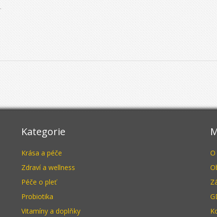
u.
e
Kategorie
M
Krása a péče
O
Zdraví a wellness
O
Péče o pleť
Z
Probiotika
G
Vitamíny a doplňky
K