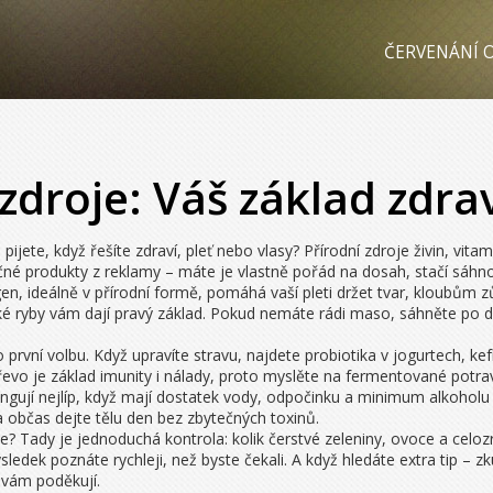
ČERVENÁNÍ O
zdroje: Váš základ zdra
pijete, když řešíte zdraví, pleť nebo vlasy? Přírodní zdroje živin, vit
čné produkty z reklamy – máte je vlastně pořád na dosah, stačí sáhn
lagen, ideálně v přírodní formě, pomáhá vaší pleti držet tvar, kloubům
é ryby vám dají pravý základ. Pokud nemáte rádi maso, sáhněte po dop
první volbu. Když upravíte stravu, najdete probiotika v jogurtech, kef
evo je základ imunity i nálady, proto myslěte na fermentované potravi
fungují nejlíp, když mají dostatek vody, odpočinku a minimum alkohol
 a občas dejte tělu den bez zbytečných toxinů.
rgie? Tady je jednoduchá kontrola: kolik čerstvé zeleniny, ovoce a ce
edek poznáte rychleji, než byste čekali. A když hledáte extra tip – zku
í vám poděkují.