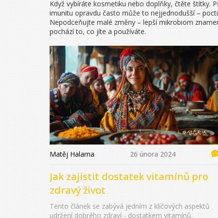
Když vybíráte kosmetiku nebo doplňky, čtěte štítky. Př
imunitu opravdu často může to nejjednodušší – poctivé
Nepodceňujte malé změny – lepší mikrobiom znamená si
pochází to, co jíte a používáte.
Matěj Halama
26 února 2024
Jak zajistit dostatek vitamínů pro
zdravý život
Tento článek se zabývá jedním z klíčových aspektů
udržení dobrého zdraví - dostatkem vitamínů.