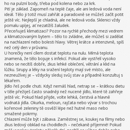
ho na pulzní body, třeba pod kolena nebo za krk.
Pití je základ. Zapomeň na teplé čaje, ale ani ledová voda není
ideál. Tělo ji totiž musí zahřát a paradoxně se můžeš začít potit
ještě víc. Nejlepší je chladná, ale ne ledová voda. Sklenici vždy
pomalu upíjej, ať nezatížíš žaludek.
Přeceňuješ klimatizaci? Pozor na rychlé přechody mezi vedrem
a klimatizovaným bytem – tělo to zvládne, ale můžeš si zadělat
na nachlazení nebo bolesti hlavy. Větrej krátce a intenzivně, spíš
než celý den v průvanu.
U horečky není cílem dostat teplotu na nulu. Mírná teplota
znamená, že tělo bojuje s infekcí. Pokud ale vystřelí vysoko
nebo se necítíš dobře, zkus lehké oblečení, větrání a klid na
lůžku. Sirupy a léky na sražení teploty mají své místo, ale
nezneužívej je – vždycky sleduj svůj stav a případně konzultuj s
lékařem.
Jídlo řeš podle chuti. Když nemáš hlad, netrap se – krátkou dietu
v těle přežiješ často snadněji než nucené jídlo, které tě zahřeje
ještě víc. Pokud hlad přijde, volte lehká, čerstvá a hlavně
vodnatá jídla. Okurka, meloun, rajčata nebo vývar s trochou
kořenové zeleniny tě osvěží lépe než hutné maso nebo
smažené pokrmy.
Chlazení může být i zábava. Zaměstnej se, koukej na filmy nebo
zkus ledový obklad na chodidlech – nečekaně příjemné! Pokud