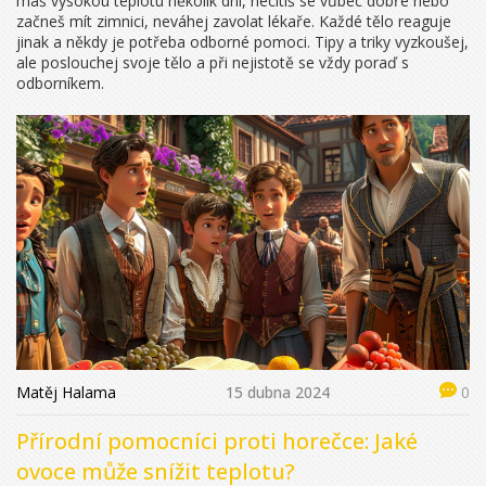
máš vysokou teplotu několik dní, necítíš se vůbec dobře nebo
začneš mít zimnici, neváhej zavolat lékaře. Každé tělo reaguje
jinak a někdy je potřeba odborné pomoci. Tipy a triky vyzkoušej,
ale poslouchej svoje tělo a při nejistotě se vždy poraď s
odborníkem.
Matěj Halama
15 dubna 2024
0
Přírodní pomocníci proti horečce: Jaké
ovoce může snížit teplotu?