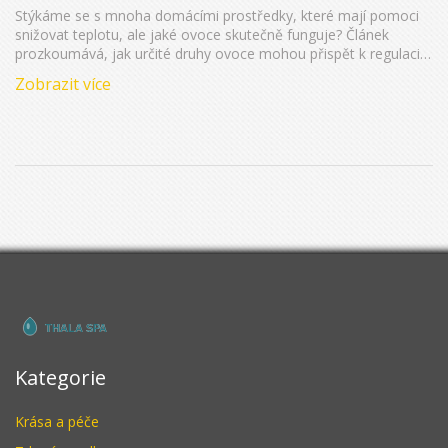
Stýkáme se s mnoha domácími prostředky, které mají pomoci
snižovat teplotu, ale jaké ovoce skutečně funguje? Článek
prozkoumává, jak určité druhy ovoce mohou přispět k regulaci
tělesné teploty během horečky. Zjistěte, které plody byste měli
Zobrazit více
začlenit do své diety, když se potřebujete rychle ochladit a jaké
mají další zdravotní benefity.
Kategorie
Krása a péče