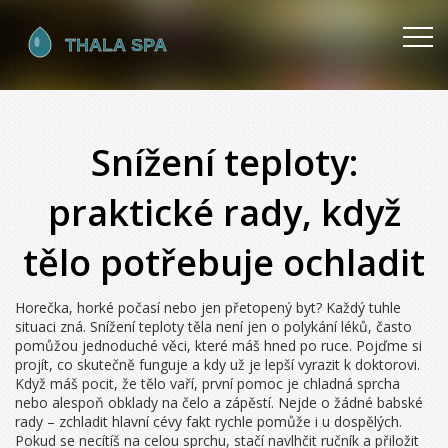
Snížení teploty:
praktické rady, když
tělo potřebuje ochladit
Horečka, horké počasí nebo jen přetopený byt? Každý tuhle
situaci zná. Snížení teploty těla není jen o polykání léků, často
pomůžou jednoduché věci, které máš hned po ruce. Pojďme si
projít, co skutečně funguje a kdy už je lepší vyrazit k doktorovi.
Když máš pocit, že tělo vaří, první pomoc je chladná sprcha
nebo alespoň obklady na čelo a zápěstí. Nejde o žádné babské
rady – zchladit hlavní cévy fakt rychle pomůže i u dospělých.
Pokud se necítíš na celou sprchu, stačí navlhčit ručník a přiložit