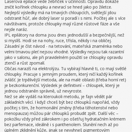
Laserová epilace vede žebříček v účinnosti. Opravdu dokáže
zničit kořínek chloupku a nevrací se hned jako po žiletce.
Nejlepší výsledky má na tmavých chloupcích, světlejší jdou
odstranit hůř, ale dobrý laser si poradí i s nimi. Počítej ale s více
návštěvami, protože chloupky mají různé růstové fáze a vše
nejde naráz.
IPL epilátory na doma jsou dnes jednodušší a bezpečnější, než
si myslíš. Hodí se na nohy, ruce, třísla, někdy i na obličej.
Zásadní je číst návod - na tetování, mateřská znaménka nebo
velmi tmavou pleť nejsou vhodné. Výsledky nejsou tak razantní
jako v salonu, ale při pravidelném použití se chloupky opravdu
ztenčí a růst zpomalí.
Občas narazíš na elektrolýzu. Tu vybírají hlavně ti, co mají světlé
chloupky. Pracuje s jemným proudem, který ničí každý kořínek
zvlášť. Je trpělivější metoda, ale na malé oblasti (třeba horní ret)
je bezkonkurenční. Výsledek je definitivní – chloupek, který je
jednou odstraněn správně, už nevyroste.
Než se ale vydáš na kteroukoli metodu, je fajn vědět pár
základních věcí. I když chceš být bez chloupků napořád, vždy
počítej s tím, že hormonální změny (třeba těhotenství nebo
menopauza) můžou pár chloupků probudit zpět. Další věc –
pokožku vždy před zákrokem i po ošetřuj hydratačním krémem
bez parfemace, ideálně i s panthenolem. Slunění nech až po
úplném zklidnění kůže, jinak se nevyhneš pigmentovým