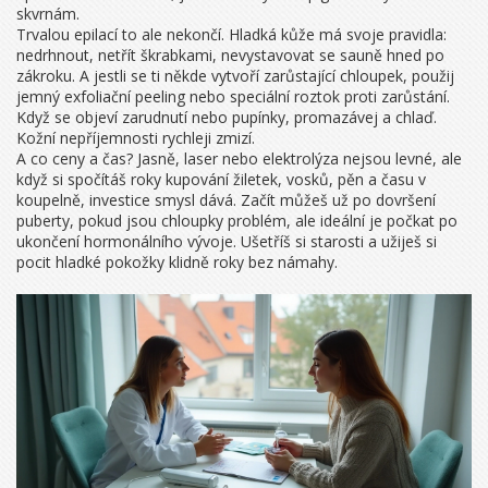
skvrnám.
Trvalou epilací to ale nekončí. Hladká kůže má svoje pravidla:
nedrhnout, netřít škrabkami, nevystavovat se sauně hned po
zákroku. A jestli se ti někde vytvoří zarůstající chloupek, použij
jemný exfoliační peeling nebo speciální roztok proti zarůstání.
Když se objeví zarudnutí nebo pupínky, promazávej a chlaď.
Kožní nepříjemnosti rychleji zmizí.
A co ceny a čas? Jasně, laser nebo elektrolýza nejsou levné, ale
když si spočítáš roky kupování žiletek, vosků, pěn a času v
koupelně, investice smysl dává. Začít můžeš už po dovršení
puberty, pokud jsou chloupky problém, ale ideální je počkat po
ukončení hormonálního vývoje. Ušetříš si starosti a užiješ si
pocit hladké pokožky klidně roky bez námahy.