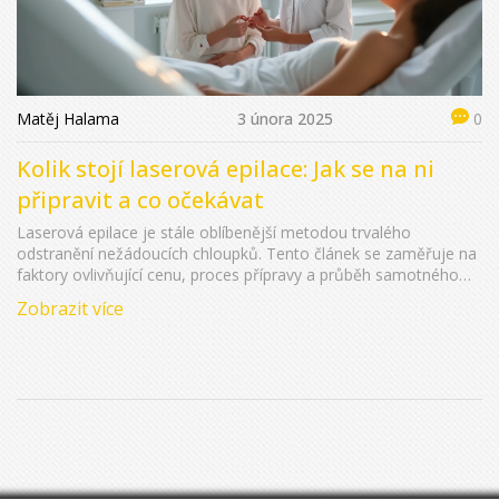
Matěj Halama
3 února 2025
0
Kolik stojí laserová epilace: Jak se na ni
připravit a co očekávat
Laserová epilace je stále oblíbenější metodou trvalého
odstranění nežádoucích chloupků. Tento článek se zaměřuje na
faktory ovlivňující cenu, proces přípravy a průběh samotného
ošetření. Dozvíte se také užitečné tipy, jak si vybrat správnou
Zobrazit více
kliniku. Informace pomohou rozhodnout, zda je tato metoda
pro vás vhodná.