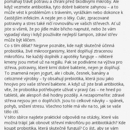
pomáhají trávit potravu a chrání před škodlivými mikroby
. Ale
když vezmete antibiotika, tyto dobré bakterie zahynou – a to
může vést k problémům s trávením, vyrážkám nebo dokonce k
častějším infekcím. A nejde jen o léky. Cukr, zpracované
potraviny a stres také ničí rovnováhu ve vašich střevech. Ať už
jste si všimli, že po jídle máte břicho napnuté, nebo že vám
vypadají vlasy i když používáte nejlepší šampon, zdraví střev
může být klíčem.
Co s tím dělat? Nejprve poznáte, kde najít skutečně účinná
probiotika
,
živé mikroorganismy, které doplňují ztracenou
mikroflóru
. Ne každý doplněk z apotéky funguje – některé
kmeny jsou mrtvé už na regálu. Pak se podíváme na
výživa pro
střeva
,
potraviny, které krmí dobré bakterie, nejen je doplňují
.
To znamená nejen jogurt, ale i cibule, česnek, banány a
celozrnné výrobky – ty obsahují
prebiotika
, která jsou jako
hnojivo pro vaše střevní bakterie. A když už jste brali antibiotika,
víte, že probiotika potřebujete užívat v pravý čas – ne hned po
tabletě, ale alespoň dvě hodiny později. A nezapomeňte: zdravé
střeva nejsou jen o doplňcích. Jsou to celkové návyky – spánek,
pohyb, snížení stresu. Všechno tohle má vliv na to, jak se vaše
tělo cítí.
V této sbírce najdete praktické odpovědi na otázky, které vás
možná trápí: Jak obnovit střevní mikroflóru po antibiotikách? Kde
koupit probiotika, která skutečně fungují? Co jíst, aby se vám