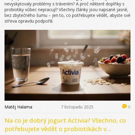
nevyskytovaly problémy s trávením? A proč některé doplňky s
probiotiky vůbec nepracují? Všechny články jsou napsané jasně,
bez zbytečného šumu – jen to, co potřebujete vědět, abyste své
střeva opravdu podpořili.
Matěj Halama
7 listopadu 2025
0
Na co je dobrý jogurt Activia? Všechno, co
potřebujete vědět o probiotikách v