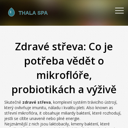
Zdravé střeva: Co je
potřeba vědět o
mikroflóře,
probiotikách a výživě
Skutečně
zdravé střeva
,
komplexní systém trávicího ústrojí,
který ovlivňuje imunitu, náladu i kvalitu pleti
. Also known as
střevní mikroflóra
, it
obsahuje miliardy bakterií, které rozhodují,
jestli se cítíte unaveně nebo plné energie
.
Nejznámější z nich jsou
laktobacily
,
kmeny bakterií, které