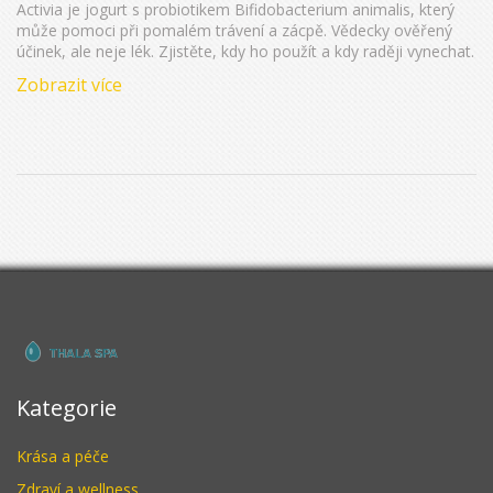
každodenní výživě
Activia je jogurt s probiotikem Bifidobacterium animalis, který
může pomoci při pomalém trávení a zácpě. Vědecky ověřený
účinek, ale neje lék. Zjistěte, kdy ho použít a kdy raději vynechat.
Zobrazit více
Kategorie
Krása a péče
Zdraví a wellness