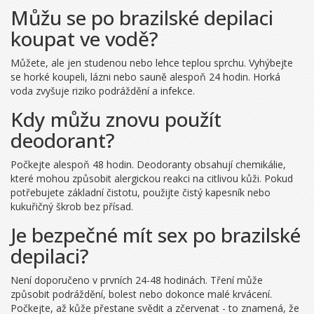
Můžu se po brazilské depilaci
koupat ve vodě?
Můžete, ale jen studenou nebo lehce teplou sprchu. Vyhýbejte
se horké koupeli, lázni nebo sauně alespoň 24 hodin. Horká
voda zvyšuje riziko podráždění a infekce.
Kdy můžu znovu použít
deodorant?
Počkejte alespoň 48 hodin. Deodoranty obsahují chemikálie,
které mohou způsobit alergickou reakci na citlivou kůži. Pokud
potřebujete základní čistotu, použijte čistý kapesník nebo
kukuřičný škrob bez přísad.
Je bezpečné mít sex po brazilské
depilaci?
Není doporučeno v prvních 24-48 hodinách. Tření může
způsobit podráždění, bolest nebo dokonce malé krvácení.
Počkejte, až kůže přestane svědit a zčervenat - to znamená, že