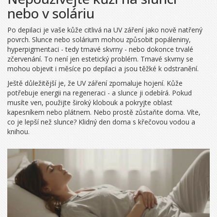
nebo v soláriu
Po depilaci je vaše kůže citlivá na UV záření jako nově natřený
povrch. Slunce nebo solárium mohou způsobit popáleniny,
hyperpigmentaci - tedy tmavé skvrny - nebo dokonce trvalé
zčervenání. To není jen estetický problém. Tmavé skvrny se
mohou objevit i měsíce po depilaci a jsou těžké k odstranění.
Ještě důležitější je, že UV záření zpomaluje hojení. Kůže
potřebuje energii na regeneraci - a slunce ji odebírá. Pokud
musíte ven, použijte široký klobouk a pokryjte oblast
kapesníkem nebo plátnem. Nebo prostě zůstaňte doma. Víte,
co je lepší než slunce? Klidný den doma s křečovou vodou a
knihou.