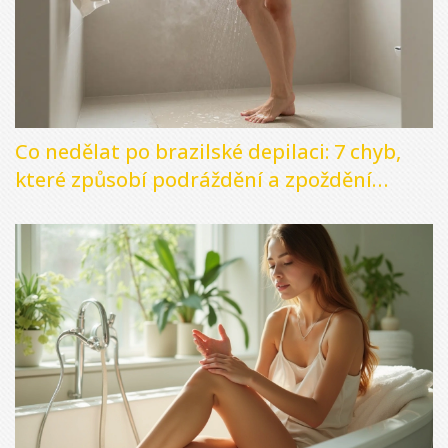
Co nedělat po brazilské depilaci: 7 chyb,
které způsobí podráždění a zpoždění
hojení