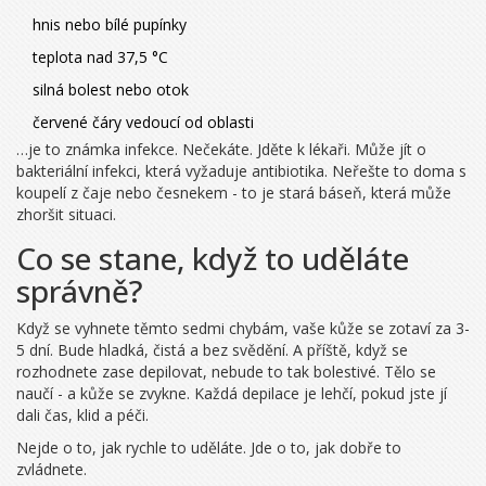
hnis nebo bílé pupínky
teplota nad 37,5 °C
silná bolest nebo otok
červené čáry vedoucí od oblasti
…je to známka infekce. Nečekáte. Jděte k lékaři. Může jít o
bakteriální infekci, která vyžaduje antibiotika. Neřešte to doma s
koupelí z čaje nebo česnekem - to je stará báseň, která může
zhoršit situaci.
Co se stane, když to uděláte
správně?
Když se vyhnete těmto sedmi chybám, vaše kůže se zotaví za 3-
5 dní. Bude hladká, čistá a bez svědění. A příště, když se
rozhodnete zase depilovat, nebude to tak bolestivé. Tělo se
naučí - a kůže se zvykne. Každá depilace je lehčí, pokud jste jí
dali čas, klid a péči.
Nejde o to, jak rychle to uděláte. Jde o to, jak dobře to
zvládnete.