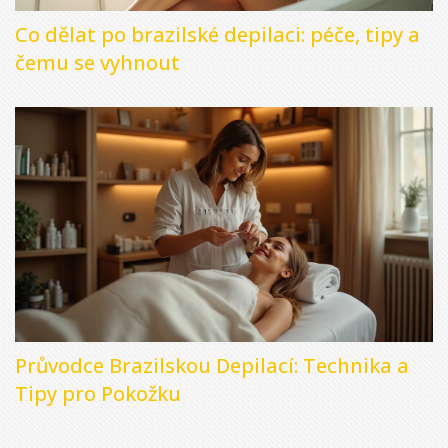
Co dělat po brazilské depilaci: péče, tipy a
čemu se vyhnout
Průvodce Brazilskou Depilací: Technika a
Tipy pro Pokožku