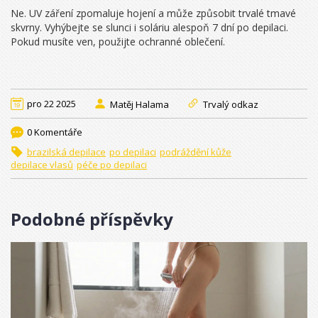
Ne. UV záření zpomaluje hojení a může způsobit trvalé tmavé
skvrny. Vyhýbejte se slunci i soláriu alespoň 7 dní po depilaci.
Pokud musíte ven, použijte ochranné oblečení.
pro 22 2025
Matěj Halama
Trvalý odkaz
0 Komentáře
brazilská depilace
po depilaci
podráždění kůže
depilace vlasů
péče po depilaci
Podobné příspěvky