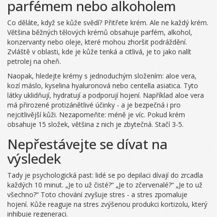
parfémem nebo alkoholem
Co děláte, když se kůže svědí? Přitřete krém. Ale ne každý krém.
Většina běžných tělových krémů obsahuje parfém, alkohol,
konzervanty nebo oleje, které mohou zhoršit podráždění.
Zvláště v oblasti, kde je kůže tenká a citlivá, je to jako nalít
petrolej na oheň.
Naopak, hledejte krémy s jednoduchým složením: aloe vera,
kozí máslo, kyselina hyaluronová nebo centella asiatica. Tyto
látky uklidňují, hydratují a podporují hojení. Například aloe vera
má přirozené protizánětlivé účinky - a je bezpečná i pro
nejcitlivější kůži. Nezapomeňte: méně je víc. Pokud krém
obsahuje 15 složek, většina z nich je zbytečná. Stačí 3-5.
Nepřestávejte se dívat na
výsledek
Tady je psychologická past: lidé se po depilaci dívají do zrcadla
každých 10 minut. „Je to už čisté?“ „Je to zčervenalé?“ „Je to už
všechno?“ Toto chování zvyšuje stres - a stres zpomaluje
hojení. Kůže reaguje na stres zvýšenou produkci kortizolu, který
inhibuje regeneraci.