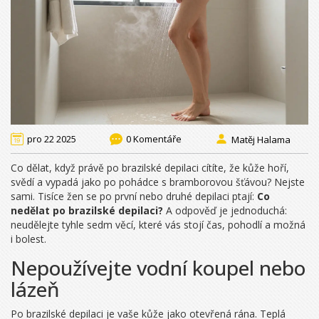
pro 22 2025
0 Komentáře
Matěj Halama
Co dělat, když právě po brazilské depilaci cítíte, že kůže hoří,
svědí a vypadá jako po pohádce s bramborovou šťávou? Nejste
sami. Tisíce žen se po první nebo druhé depilaci ptají:
Co
nedělat po brazilské depilaci?
A odpověď je jednoduchá:
neudělejte tyhle sedm věcí, které vás stojí čas, pohodlí a možná
i bolest.
Nepoužívejte vodní koupel nebo
lázeň
Po brazilské depilaci je vaše kůže jako otevřená rána. Teplá