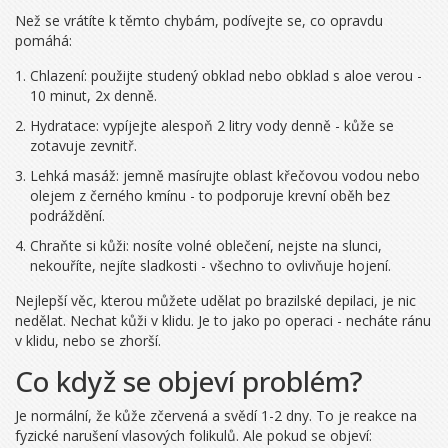
Než se vrátíte k těmto chybám, podívejte se, co opravdu
pomáhá:
Chlazení: použijte studený obklad nebo obklad s aloe verou -
10 minut, 2x denně.
Hydratace: vypíjejte alespoň 2 litry vody denně - kůže se
zotavuje zevnitř.
Lehká masáž: jemně masírujte oblast křečovou vodou nebo
olejem z černého kmínu - to podporuje krevní oběh bez
podráždění.
Chraňte si kůži: nosíte volné oblečení, nejste na slunci,
nekouříte, nejíte sladkosti - všechno to ovlivňuje hojení.
Nejlepší věc, kterou můžete udělat po brazilské depilaci, je nic
nedělat. Nechat kůži v klidu. Je to jako po operaci - necháte ránu
v klidu, nebo se zhorší.
Co když se objeví problém?
Je normální, že kůže zčervená a svědí 1-2 dny. To je reakce na
fyzické narušení vlasových folikulů. Ale pokud se objeví: