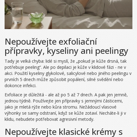
Nepoužívejte exfoliační
přípravky, kyseliny ani peelingy
Tady je velká chyba: lidé si myslí, že „pokud je kůže drsná, tak
potřebuje peeling“. Ale po depilaci je kůže v klidové fázi - ne v
akci. Použití kyseliny glykolové, salicylové nebo jiného peelingu v
prvních 5 dnech může způsobit popálení, silné svědění nebo
dokonce infekci.
Exfoliace je důležitá - ale až po 5 až 7 dnech. A pak jen jemně,
jednou týdně. Používejte jen přípravky s jemnými částicemi,
jako je mletá rýže nebo kůra stromu. Nežádoucí vlasové
výhonky se samy odstraní, když se kůže zotaví. Necháte-li ji v
klidu, nebudete potřebovat agresivní metody.
Nepoužívejte klasické krémy s