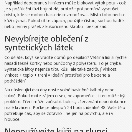
Například deodorant s hliníkem může blokovat výtok potu - což
je v počáteční fázi hojení zlé, protože pot pomáhá vysoušet
místa, kde se mohou bakterie rozmnožovat. Místo toho nechte
kůži dýchat. Pokud cítíte zápach, použijte čistou, suchou hadřík
nebo jemný prášek z kukuřičného škrobu - bez přísad.
Nevybírejte oblečení z
syntetických látek
Co děláte, když se vracíte domů po depilaci? Většina lidí si rychle
nasadí těsné šortky nebo punčochy z polyesteru. To je chyba.
Syntetické látky nejenže třou kůži, ale také zadržují vlhkost.
Vlhkost + teplo + tření = ideální prostředí pro bakterie a
podráždění.
Na následující dva dny noste volné bavlněné kalhoty nebo
sukně. Pokud máte zájem o sex, nezapomeňte - i ten může být
problém. Tření může způsobit bolest, zčervenání nebo dokonce
malé krvácení. Počkejte alespoň 24 hodin, ideálně 48. Vaše tělo
potřebuje čas, aby se zotavilo - ne jen na povrchu, ale i v
hloubce.
Nepoužívejte kůži na slunci