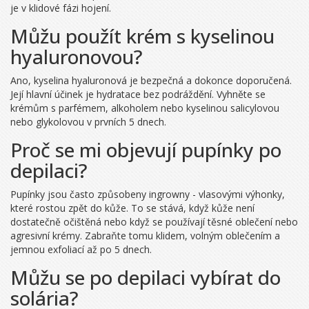
je v klidové fázi hojení.
Můžu použít krém s kyselinou
hyaluronovou?
Ano, kyselina hyaluronová je bezpečná a dokonce doporučená.
Její hlavní účinek je hydratace bez podráždění. Vyhněte se
krémům s parfémem, alkoholem nebo kyselinou salicylovou
nebo glykolovou v prvních 5 dnech.
Proč se mi objevují pupínky po
depilaci?
Pupínky jsou často způsobeny ingrowny - vlasovými výhonky,
které rostou zpět do kůže. To se stává, když kůže není
dostatečně očištěná nebo když se používají těsné oblečení nebo
agresivní krémy. Zabraňte tomu klidem, volným oblečením a
jemnou exfoliací až po 5 dnech.
Můžu se po depilaci vybírat do
solária?