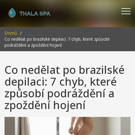
Domů
Co nedělat po brazilské depilaci: 7 chyb, které způsobí
podráždění a zpoždění hojení
Co nedělat po brazilské
depilaci: 7 chyb, které
způsobí podráždění a
zpoždění hojení