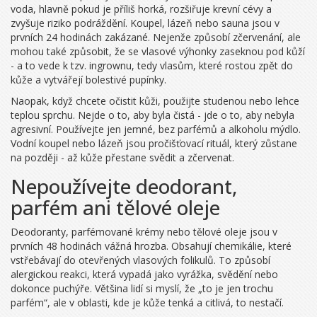
voda, hlavně pokud je příliš horká, rozšiřuje krevní cévy a
zvyšuje riziko podráždění. Koupel, lázeň nebo sauna jsou v
prvních 24 hodinách zakázané. Nejenže způsobí zčervenání, ale
mohou také způsobit, že se vlasové výhonky zaseknou pod kůží
- a to vede k tzv. ingrownu, tedy vlasům, které rostou zpět do
kůže a vytvářejí bolestivé pupínky.
Naopak, když chcete očistit kůži, použijte studenou nebo lehce
teplou sprchu. Nejde o to, aby byla čistá - jde o to, aby nebyla
agresivní. Používejte jen jemné, bez parfémů a alkoholu mýdlo.
Vodní koupel nebo lázeň jsou pročišťovací rituál, který zůstane
na později - až kůže přestane svědit a zčervenat.
Nepoužívejte deodorant,
parfém ani tělové oleje
Deodoranty, parfémované krémy nebo tělové oleje jsou v
prvních 48 hodinách vážná hrozba. Obsahují chemikálie, které
vstřebávají do otevřených vlasových folikulů. To způsobí
alergickou reakci, která vypadá jako vyrážka, svědění nebo
dokonce puchýře. Většina lidí si myslí, že „to je jen trochu
parfém“, ale v oblasti, kde je kůže tenká a citlivá, to nestačí.