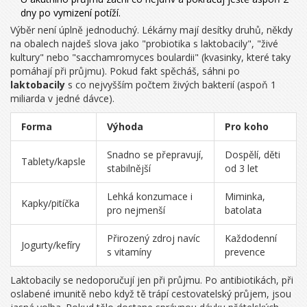
dny po vymizení potíží.
Výběr není úplně jednoduchý. Lékárny mají desítky druhů, někdy
na obalech najdeš slova jako "probiotika s laktobacily", "živé
kultury" nebo "sacchamromyces boulardii" (kvasinky, které taky
pomáhají při průjmu). Pokud fakt spěcháš, sáhni po
laktobacily
s co nejvyšším počtem živých bakterií (aspoň 1
miliarda v jedné dávce).
Forma
Výhoda
Pro koho
Snadno se přepravují,
Dospělí, děti
Tablety/kapsle
stabilnější
od 3 let
Lehká konzumace i
Miminka,
Kapky/pitíčka
pro nejmenší
batolata
Přirozený zdroj navíc
Každodenní
Jogurty/kefíry
s vitamíny
prevence
Laktobacily se nedoporučují jen při průjmu. Po antibiotikách, při
oslabené imunitě nebo když tě trápí cestovatelský průjem, jsou