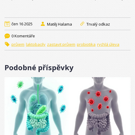
čen 16 2025
Matěj Halama
Trvalý odkaz
0 Komentáře
průjem
laktobacily
zastavit průjem
probiotika
rychlá úleva
Podobné příspěvky