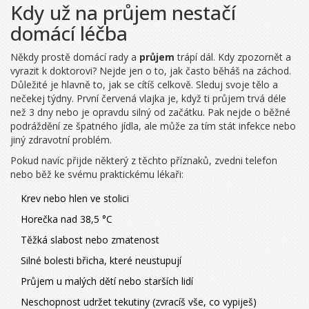
Kdy už na průjem nestačí
domácí léčba
Někdy prostě domácí rady a
průjem
trápí dál. Kdy zpozornět a
vyrazit k doktorovi? Nejde jen o to, jak často běháš na záchod.
Důležité je hlavně to, jak se cítíš celkově. Sleduj svoje tělo a
nečekej týdny. První červená vlajka je, když ti průjem trvá déle
než 3 dny nebo je opravdu silný od začátku. Pak nejde o běžné
podráždění ze špatného jídla, ale může za tím stát infekce nebo
jiný zdravotní problém.
Pokud navíc přijde některý z těchto příznaků, zvedni telefon
nebo běž ke svému praktickému lékaři:
Krev nebo hlen ve stolici
Horečka nad 38,5 °C
Těžká slabost nebo zmatenost
Silné bolesti břicha, které neustupují
Průjem u malých dětí nebo starších lidí
Neschopnost udržet tekutiny (zvracíš vše, co vypiješ)