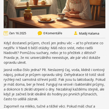
čen 16 2025
0 Komentáře
Matěj Halama
Když dostaneš průjem, chceš jen jednu věc – ať to přestane co
nejdřív. V hlavě ti běží otázky: Máš něco sníst, nebo radši
hladovět? Pomůžou suchary, nebo je to přežitek z dětství?
Pravda je, že nic univerzálního neexistuje, ale pár věcí dokáže
opravdu ulevit.
Jasná volba číslo jedna? Pít. Neslazený čaj, voda, klidně i iontový
nápoj, pokud je průjem opravdu silný. Dehydratace tě totiž skolí
rychleji než samotná střevní potíž. Pak jsou tu laktobacily. Pokud
je máš doma, ber je hned. Fungují na virové i bakteriální průjmy,
a dokonce ti zkrátí utrpení o dny. Nezabírají každému stejně, ale
když je začneš brát ideálně do hodiny po prvních příznacích,
často to udělá zázrak.
Zapomeň na mléko, tučné a těžké věci. Pokud máš chuť a