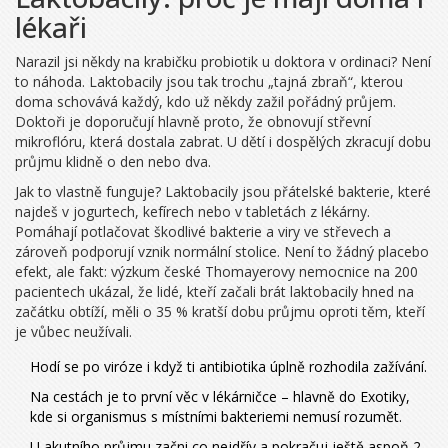
lékaři
Narazil jsi někdy na krabičku probiotik u doktora v ordinaci? Není
to náhoda. Laktobacily jsou tak trochu „tajná zbraň“, kterou
doma schovává každý, kdo už někdy zažil pořádný průjem.
Doktoři je doporučují hlavně proto, že obnovují střevní
mikroflóru, která dostala zabrat. U dětí i dospělých zkracují dobu
průjmu klidně o den nebo dva.
Jak to vlastně funguje? Laktobacily jsou přátelské bakterie, které
najdeš v jogurtech, kefírech nebo v tabletách z lékárny.
Pomáhají potlačovat škodlivé bakterie a viry ve střevech a
zároveň podporují vznik normální stolice. Není to žádný placebo
efekt, ale fakt: výzkum české Thomayerovy nemocnice na 200
pacientech ukázal, že lidé, kteří začali brát laktobacily hned na
začátku obtíží, měli o 35 % kratší dobu průjmu oproti těm, kteří
je vůbec neužívali.
Hodí se po viróze i když ti antibiotika úplně rozhodila zažívání.
Na cestách je to první věc v lékárničce – hlavně do Exotiky,
kde si organismus s místními bakteriemi nemusí rozumět.
U akutního průjmu začni co nejdřív a pokračuj ještě aspoň 2