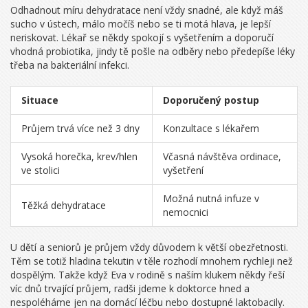
Odhadnout míru dehydratace není vždy snadné, ale když máš
sucho v ústech, málo močíš nebo se ti motá hlava, je lepší
neriskovat. Lékař se někdy spokojí s vyšetřením a doporučí
vhodná probiotika, jindy tě pošle na odběry nebo předepíše léky
třeba na bakteriální infekci.
Situace
Doporučený postup
Průjem trvá více než 3 dny
Konzultace s lékařem
Vysoká horečka, krev/hlen
Včasná návštěva ordinace,
ve stolici
vyšetření
Možná nutná infuze v
Těžká dehydratace
nemocnici
U dětí a seniorů je průjem vždy důvodem k větší obezřetnosti.
Těm se totiž hladina tekutin v těle rozhodí mnohem rychleji než
dospělým. Takže když Eva v rodině s naším klukem někdy řeší
víc dnů trvající průjem, radši jdeme k doktorce hned a
nespoléháme jen na domácí léčbu nebo dostupné laktobacily.