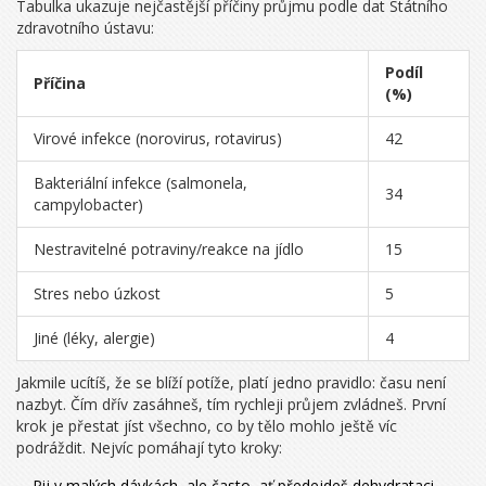
Tabulka ukazuje nejčastější příčiny průjmu podle dat Státního
zdravotního ústavu:
Podíl
Příčina
(%)
Virové infekce (norovirus, rotavirus)
42
Bakteriální infekce (salmonela,
34
campylobacter)
Nestravitelné potraviny/reakce na jídlo
15
Stres nebo úzkost
5
Jiné (léky, alergie)
4
Jakmile ucítíš, že se blíží potíže, platí jedno pravidlo: času není
nazbyt. Čím dřív zasáhneš, tím rychleji průjem zvládneš. První
krok je přestat jíst všechno, co by tělo mohlo ještě víc
podráždit. Nejvíc pomáhají tyto kroky:
Pij v malých dávkách, ale často, ať předejdeš dehydrataci.