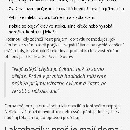
Zvaž nasazení
průjem
laktobacilů hned při prvních příznacích.
Vyhni se mléku, ovoci, tučnému a sladkostem.
Pokud se objeví krev ve stolici, silné křeče nebo vysoká
horečka, kontaktuj lékaře.
Hodinou, kdy začneš řešit průjem, opravdu rozhoduješ, jak
dlouho se s tím budeš potýkat. Největší šanci na rychlé zlepšení
máš tehdy, když doplníš tekutiny a probiotika bez zbytečného
otálení. Jak říká MUDr. Pavel Dlouhý:
"Nejčastější chyba je čekání, než to samo
přejde. Právě v prvních hodinách můžeme
průběh průjmu výrazně ovlivnit a často ho
zkrátit o několik dní."
Doma měj pro jistotu zásobu laktobacilů a iontového nápoje.
Nečekej, až hrozí dehydratace nebo vyčerpání, jednej rychle a
naděluj tělu jen to, co opravdu potřebuje.
Laktobacily: proč je mají doma i