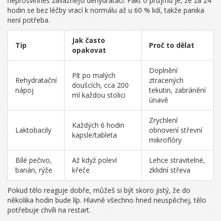
neprošvihneš závažnější dehydrataci. Fakt o průjmu je, že za 24
hodin se bez léčby vrací k normálu až u 60 % lidí, takže panika
není potřeba.
Jak často
Tip
Proč to dělat
opakovat
Doplnění
Pít po malých
Rehydratační
ztracených
doušcích, cca 200
nápoj
tekutin, zabránění
ml každou stolici
únavě
Zrychlení
Každých 6 hodin
Laktobacily
obnovení střevní
kapsle/tableta
mikroflóry
Bílé pečivo,
Až když poleví
Lehce stravitelné,
banán, rýže
křeče
zklidní střeva
Pokud tělo reaguje dobře, můžeš si být skoro jistý, že do
několika hodin bude líp. Hlavně všechno hned neuspěchej, tělo
potřebuje chvíli na restart.