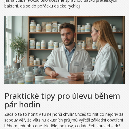
jasná volba. Pokud tělo dostane správnou dávku přátelských
bakterií, dá se do pořádku daleko rychleji.
Praktické tipy pro úlevu během
pár hodin
Začalo tě to honit v tu nejhorší chvíli? Chceš to mít co nejdřív za
sebou? Věř, že většinu akutních průjmů vyřeší základní opatření
během jednoho dne. Nedělej pokusy, co kde četl soused – drž