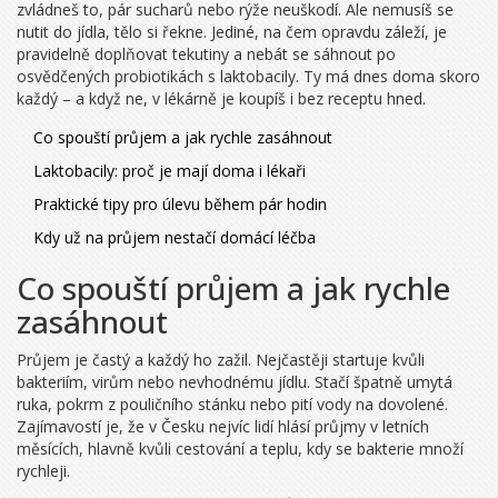
zvládneš to, pár sucharů nebo rýže neuškodí. Ale nemusíš se
nutit do jídla, tělo si řekne. Jediné, na čem opravdu záleží, je
pravidelně doplňovat tekutiny a nebát se sáhnout po
osvědčených probiotikách s laktobacily. Ty má dnes doma skoro
každý – a když ne, v lékárně je koupíš i bez receptu hned.
Co spouští průjem a jak rychle zasáhnout
Laktobacily: proč je mají doma i lékaři
Praktické tipy pro úlevu během pár hodin
Kdy už na průjem nestačí domácí léčba
Co spouští průjem a jak rychle
zasáhnout
Průjem je častý a každý ho zažil. Nejčastěji startuje kvůli
bakteriím, virům nebo nevhodnému jídlu. Stačí špatně umytá
ruka, pokrm z pouličního stánku nebo pití vody na dovolené.
Zajímavostí je, že v Česku nejvíc lidí hlásí průjmy v letních
měsících, hlavně kvůli cestování a teplu, kdy se bakterie množí
rychleji.