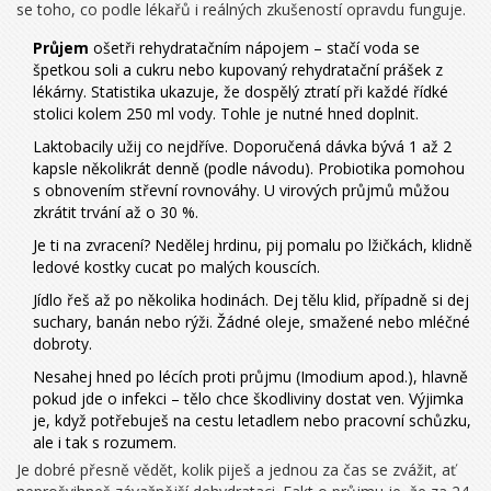
se toho, co podle lékařů i reálných zkušeností opravdu funguje.
Průjem
ošetři rehydratačním nápojem – stačí voda se
špetkou soli a cukru nebo kupovaný rehydratační prášek z
lékárny. Statistika ukazuje, že dospělý ztratí při každé řídké
stolici kolem 250 ml vody. Tohle je nutné hned doplnit.
Laktobacily užij co nejdříve. Doporučená dávka bývá 1 až 2
kapsle několikrát denně (podle návodu). Probiotika pomohou
s obnovením střevní rovnováhy. U virových průjmů můžou
zkrátit trvání až o 30 %.
Je ti na zvracení? Nedělej hrdinu, pij pomalu po lžičkách, klidně
ledové kostky cucat po malých kouscích.
Jídlo řeš až po několika hodinách. Dej tělu klid, případně si dej
suchary, banán nebo rýži. Žádné oleje, smažené nebo mléčné
dobroty.
Nesahej hned po lécích proti průjmu (Imodium apod.), hlavně
pokud jde o infekci – tělo chce škodliviny dostat ven. Výjimka
je, když potřebuješ na cestu letadlem nebo pracovní schůzku,
ale i tak s rozumem.
Je dobré přesně vědět, kolik piješ a jednou za čas se zvážit, ať