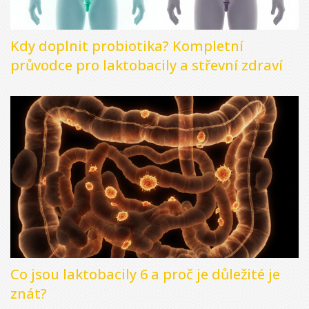
Kdy doplnit probiotika? Kompletní
průvodce pro laktobacily a střevní zdraví
Co jsou laktobacily 6 a proč je důležité je
znát?