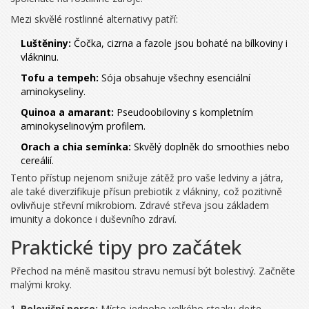
Mezi skvělé rostlinné alternativy patří:
Luštěniny:
Čočka, cizrna a fazole jsou bohaté na bílkoviny i
vlákninu.
Tofu a tempeh:
Sója obsahuje všechny esenciální
aminokyseliny.
Quinoa a amarant:
Pseudoobiloviny s kompletním
aminokyselinovým profilem.
Orach a chia semínka:
Skvělý doplněk do smoothies nebo
cereálií.
Tento přístup nejenom snižuje zátěž pro vaše ledviny a játra,
ale také diverzifikuje přísun prebiotik z vlákniny, což pozitivně
ovlivňuje střevní mikrobiom. Zdravé střeva jsou základem
imunity a dokonce i duševního zdraví.
Praktické tipy pro začátek
Přechod na méně masitou stravu nemusí být bolestivý. Začněte
malými kroky.
Poloviční porce:
Místo jednoho velkého steaku dejte