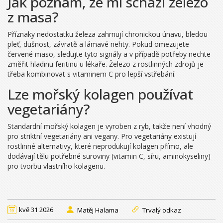
Jak poznám, že mi schází železo
z masa?
Příznaky nedostatku železa zahrnují chronickou únavu, bledou
pleť, dušnost, závratě a lámavé nehty. Pokud omezujete
červené maso, sledujte tyto signály a v případě potřeby nechte
změřit hladinu feritinu u lékaře. Železo z rostlinných zdrojů je
třeba kombinovat s vitaminem C pro lepší vstřebání.
Lze mořský kolagen používat
vegetariány?
Standardní mořský kolagen je vyroben z ryb, takže není vhodný
pro striktní vegetariány ani vegany. Pro vegetariány existují
rostlinné alternativy, které neprodukují kolagen přímo, ale
dodávají tělu potřebné suroviny (vitamin C, síru, aminokyseliny)
pro tvorbu vlastního kolagenu.
kvě 31 2026
Matěj Halama
Trvalý odkaz