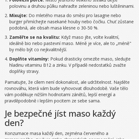
polovinu a druhou půlku nahraďte zeleninou nebo luštěninami.
Mixujte:
Do mletého masa do směsi pro lasagne nebo
burger přimíchejte nasekané houby nebo čočku. Chuť zůstane
podobná, ale obsah masa klesne o 30-50 %.
Zaměřte se na kvalitu:
Když maso jíte, volte kvalitní,
ideálně bio nebo pastevní maso. Méně je více, ale to „méně"
by mělo být co nejkvalitnější.
Doplňte vitamíny:
Pokud drasticky omezíte maso, sledujte
hladinu vitaminu B12 a zinku. V případě nedostatků zvažte
doplňky stravy.
Pamatujte, že cílem není dokonalost, ale udržitelnost. Najděte
rovnováhu, která vám bude vyhovovat dlouhodobě. Vaše tělo
vám poděkuje nižším hodnotami zánětů, lepší energií a
pravděpodobně i lepším pocitem ze sebe sama.
Je bezpečné jíst maso každý
den?
Konzumace masa každý den, zejména červeného a