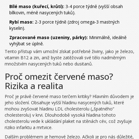
Bílé maso (kuřecí, krůtí):
3-4 porce týdně (vyšší obsah
bílkovin, méně nasycených tuků).
Rybí maso:
2-3 porce týdně (zdroj omega-3 mastných
kyselin).
Zpracované maso (uzeniny, párky):
Minimálně, ideálně
vyhýbat se úplně.
Tento přístup vám umožní získat potřebné živiny, jako je železo,
vitamin B12 a zin, aniž byste zatěžovali své tělo nadměrným
množstvím nasycených tuků nebo dusitanů.
Proč omezit červené maso?
Rizika a realita
Proč je právě červené maso terčem kritiky? Hlavním důvodem je
jeho složení. Obsahuje vyšší hladinu nasycených tuků, které
mohou zvyšovat hladinu LDL cholesterolu („špatného“
cholesterolu) v krvi. Dlouhodobě vysoká hladina tohoto
cholesterolu vede k ukládání plaket na stěnách cév, což zvyšuje
riziko infarktu a mrtvice.
Dalším problémem je hemové železo. Ačkoli je pro nás důležité,