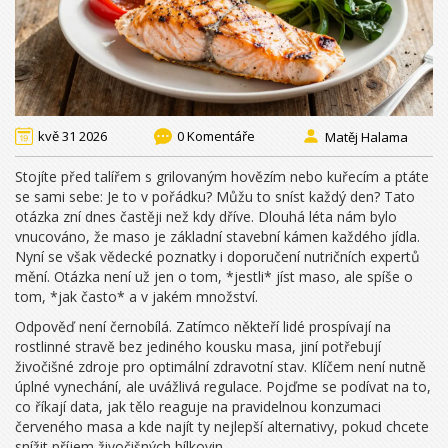
kvě 31 2026
0 Komentáře
Matěj Halama
Stojíte před talířem s grilovaným hovězím nebo kuřecím a ptáte
se sami sebe: Je to v pořádku? Můžu to sníst každý den? Tato
otázka zní dnes častěji než kdy dříve. Dlouhá léta nám bylo
vnucováno, že maso je základní stavební kámen každého jídla.
Nyní se však vědecké poznatky i doporučení nutričních expertů
mění. Otázka není už jen o tom, *jestli* jíst maso, ale spíše o
tom, *jak často* a v jakém množství.
Odpověď není černobílá. Zatímco někteří lidé prospívají na
rostlinné stravě bez jediného kousku masa, jiní potřebují
živočišné zdroje pro optimální zdravotní stav. Klíčem není nutně
úplné vynechání, ale uvážlivá regulace. Pojďme se podívat na to,
co říkají data, jak tělo reaguje na pravidelnou konzumaci
červeného masa a kde najít ty nejlepší alternativy, pokud chcete
snížit příjem živočišných bílkovin.