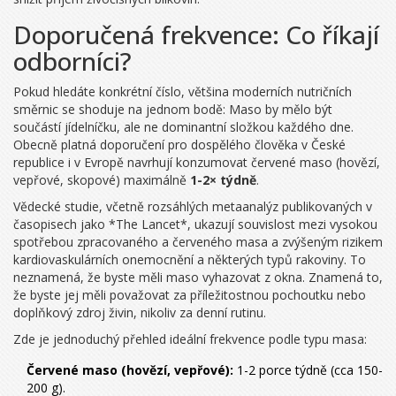
Doporučená frekvence: Co říkají
odborníci?
Pokud hledáte konkrétní číslo, většina moderních nutričních
směrnic se shoduje na jednom bodě: Maso by mělo být
součástí jídelníčku, ale ne dominantní složkou každého dne.
Obecně platná doporučení pro dospělého člověka v České
republice i v Evropě navrhují konzumovat červené maso (hovězí,
vepřové, skopové) maximálně
1-2× týdně
.
Vědecké studie, včetně rozsáhlých metaanalýz publikovaných v
časopisech jako *The Lancet*, ukazují souvislost mezi vysokou
spotřebou zpracovaného a červeného masa a zvýšeným rizikem
kardiovaskulárních onemocnění a některých typů rakoviny. To
neznamená, že byste měli maso vyhazovat z okna. Znamená to,
že byste jej měli považovat za příležitostnou pochoutku nebo
doplňkový zdroj živin, nikoliv za denní rutinu.
Zde je jednoduchý přehled ideální frekvence podle typu masa:
Červené maso (hovězí, vepřové):
1-2 porce týdně (cca 150-
200 g).