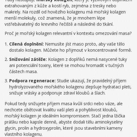
extrahovaným z kůže a kostí ryb, zejména z tresky nebo
makrely
. Na rozdíl od hovězího kolagenu má mořský kolagen
menší molekuly, což znamená, že je mnohem lépe
vstřebávatelný do krevního řečiště a následně do tkání.
Proč je mořský kolagen relevantní v kontextu omezování masa?
Cílená doplnění:
Nemusíte jíst maso proto, aby vaše tělo
dostalo kolagen. Můžete ho přijmout v koncentrované formě.
Snižování zátěže:
Kolagen z doplňků nemá nasycené tuky
ani potenciální toxiny, které se mohou hromadit v tučných
částech masa.
Podpora regenerace:
Studie ukazují, že pravidelný příjem
hydrolyzovaného mořského kolagenu zlepšuje hydrataci pleti,
snižuje vrásky a podporuje zdraví kloubů a šlach.
Pokud tedy snižujete příjem masa kvůli srdci nebo váze, ale
nechcete obětovat kvalitu vaší pleti a pohyblivost kloubů,
mořský kolagen je ideálním kompromisem. Stačí jedna lžička
prášku nebo kapsle denně, abyste dodali tělu aminokyseliny
glycin, prolin a hydroxyprolin, které jsou stavebními kameny
vlastního kolagenu.