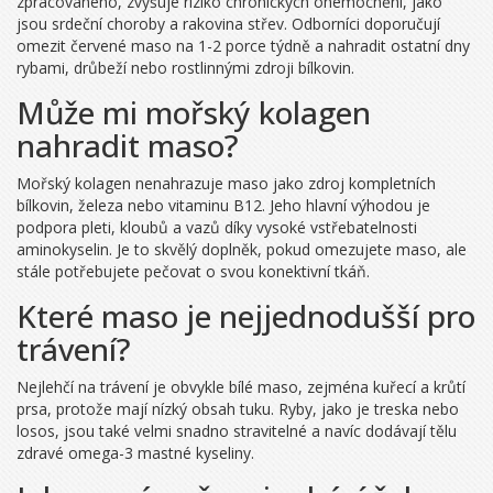
zpracovaného, zvyšuje riziko chronických onemocnění, jako
jsou srdeční choroby a rakovina střev. Odborníci doporučují
omezit červené maso na 1-2 porce týdně a nahradit ostatní dny
rybami, drůbeží nebo rostlinnými zdroji bílkovin.
Může mi mořský kolagen
nahradit maso?
Mořský kolagen nenahrazuje maso jako zdroj kompletních
bílkovin, železa nebo vitaminu B12. Jeho hlavní výhodou je
podpora pleti, kloubů a vazů díky vysoké vstřebatelnosti
aminokyselin. Je to skvělý doplněk, pokud omezujete maso, ale
stále potřebujete pečovat o svou konektivní tkáň.
Které maso je nejjednodušší pro
trávení?
Nejlehčí na trávení je obvykle bílé maso, zejména kuřecí a krůtí
prsa, protože mají nízký obsah tuku. Ryby, jako je treska nebo
losos, jsou také velmi snadno stravitelné a navíc dodávají tělu
zdravé omega-3 mastné kyseliny.