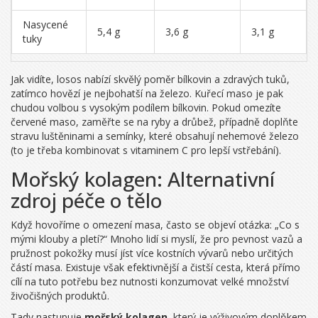
Nasycené
5,4 g
3,6 g
3,1 g
tuky
Jak vidíte, losos nabízí skvělý poměr bílkovin a zdravých tuků,
zatímco hovězí je nejbohatší na železo. Kuřecí maso je pak
chudou volbou s vysokým podílem bílkovin. Pokud omezíte
červené maso, zaměřte se na ryby a drůbež, případně doplňte
stravu luštěninami a semínky, které obsahují nehemové železo
(to je třeba kombinovat s vitaminem C pro lepší vstřebání).
Mořský kolagen: Alternativní
zdroj péče o tělo
Když hovoříme o omezení masa, často se objeví otázka: „Co s
mými klouby a pletí?“ Mnoho lidí si myslí, že pro pevnost vazů a
pružnost pokožky musí jíst více kostních vývarů nebo určitých
částí masa. Existuje však efektivnější a čistší cesta, která přímo
cílí na tuto potřebu bez nutnosti konzumovat velké množství
živočišných produktů.
Tady nastupuje
mořský kolagen
, který je
výživovým doplňkem