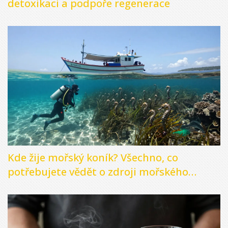
detoxikaci a podpoře regenerace
Kde žije mořský koník? Všechno, co
potřebujete vědět o zdroji mořského
kolagenu