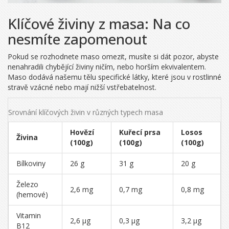
Klíčové živiny z masa: Na co
nesmíte zapomenout
Pokud se rozhodnete maso omezit, musíte si dát pozor, abyste
nenahradili chybějící živiny ničím, nebo horším ekvivalentem.
Maso dodává našemu tělu specifické látky, které jsou v rostlinné
stravě vzácné nebo mají nižší vstřebatelnost.
Srovnání klíčových živin v různých typech masa
Hovězí
Kuřecí prsa
Losos
Živina
(100g)
(100g)
(100g)
Bílkoviny
26 g
31 g
20 g
Železo
2,6 mg
0,7 mg
0,8 mg
(hemové)
Vitamin
2,6 µg
0,3 µg
3,2 µg
B12