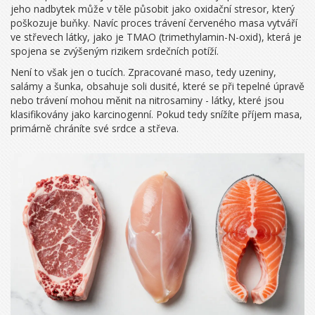
jeho nadbytek může v těle působit jako oxidační stresor, který
poškozuje buňky. Navíc proces trávení červeného masa vytváří
ve střevech látky, jako je TMAO (trimethylamin-N-oxid), která je
spojena se zvýšeným rizikem srdečních potíží.
Není to však jen o tucích. Zpracované maso, tedy uzeniny,
salámy a šunka, obsahuje soli dusité, které se při tepelné úpravě
nebo trávení mohou měnit na nitrosaminy - látky, které jsou
klasifikovány jako karcinogenní. Pokud tedy snížíte příjem masa,
primárně chráníte své srdce a střeva.