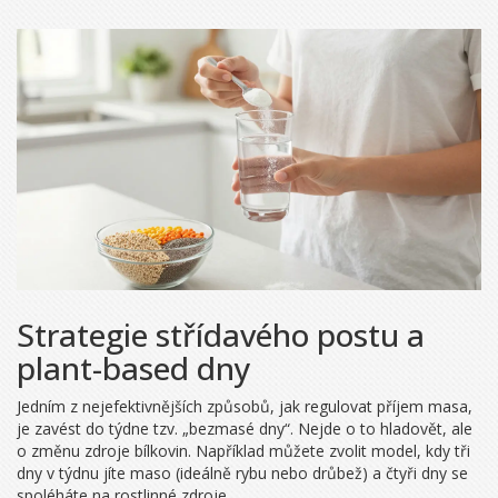
Strategie střídavého postu a
plant-based dny
Jedním z nejefektivnějších způsobů, jak regulovat příjem masa,
je zavést do týdne tzv. „bezmasé dny“. Nejde o to hladovět, ale
o změnu zdroje bílkovin. Například můžete zvolit model, kdy tři
dny v týdnu jíte maso (ideálně rybu nebo drůbež) a čtyři dny se
spoléháte na rostlinné zdroje.