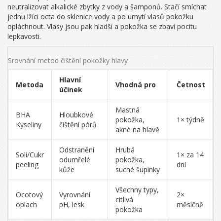
neutralizovat alkalické zbytky z vody a šamponů. Stačí smíchat
jednu lžíci octa do sklenice vody a po umytí vlasů pokožku
opláchnout. Vlasy jsou pak hladší a pokožka se zbaví pocitu
lepkavosti.
Srovnání metod čištění pokožky hlavy
Hlavní
Metoda
Vhodná pro
Četnost
účinek
Mastná
BHA
Hloubkové
pokožka,
1× týdně
Kyseliny
čištění pórů
akné na hlavě
Odstranění
Hrubá
Soli/Cukr
1× za 14
odumřelé
pokožka,
peeling
dní
kůže
suché šupinky
Všechny typy,
Ocotový
Vyrovnání
2×
citlivá
oplach
pH, lesk
měsíčně
pokožka