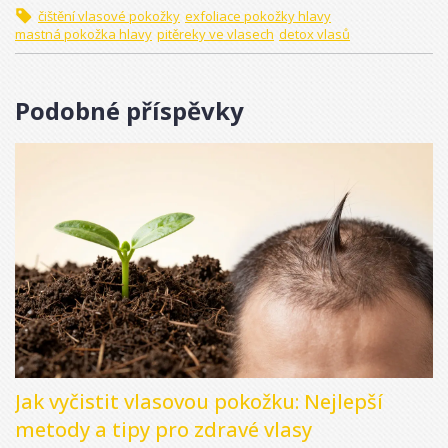
čištění vlasové pokožky
exfoliace pokožky hlavy
mastná pokožka hlavy
pitěreky ve vlasech
detox vlasů
Podobné příspěvky
Jak vyčistit vlasovou pokožku: Nejlepší
metody a tipy pro zdravé vlasy