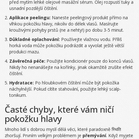
před mytím lehké olejové masážní sérum. Olej rozpustí tuky a
usnadní pozdější čištění.
Aplikace peelingu:
Naneste peelingový produkt přímo na
vlhkou pokožku hlavy, nikoliv do délek vlasů. Masírujte
krouživými pohyby prstů (ne a nehty!) po dobu 3-5 minut.
Důkladné oplachování:
Používejte vlažnou vodu. Příliš
horká voda může pokožku podrázdit a vyvolat ještě větší
produkci mazu.
Závěrečná péče:
Použijte kondicionér pouze do konců vlasů.
Nikdy ho nenanášejte na kořínky, jinak okamžitě zrušíte efekt
čištění.
Hydratace:
Po hloubkovém čištění může být pokožka
náchylnější. Pokud cítíte stahování, použijte lehký scalp-
tonikum.
Časté chyby, které vám ničí
pokožku hlavy
Mnoho lidí s dobrou myslí dělá věci, které paradoxně स्थिति
zhoršují. Prvním velkým problémem je
přemývání
. Když myjete