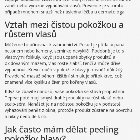
zánět nebo výrazné vypadávání vlasů. Prevence je v tomto
případě mnohem snazší než následná léčba u dermatologa.
Vztah mezi čistou pokožkou a
růstem vlasů
Můžeme to přirovnat k zahradnictví. Pokud je půda ucpaná
betonem nebo kameny, semínko nevyklíčí. Podobně je to s
vlasovými folikuly. Když jsou ucpané zbytky produktů a
oxidovaným mazem, vlas roste slabší, tenčí a může dříve
vypadnout.
Krevní oběh
v pokožce hlavy je rovněž důležitý.
Pravidelná masáž během čištění stimuluje přítok krve, což
znamená více kyslíku a živin pro kořeny vlasů.
Když se zbavíte nánosů, vaše pokožka se stává propustnou.
Teprve poté mají smysl drahé produkty na růst vlasů nebo
scalp-séra. Nanášet je na nečistou pokožku je v podstatě
vyhazování peněz z okna, protože produkt zůstane na povrchu
a nikdy nedojde k cíli.
Jak často mám dělat peeling
pokožky hlavy?