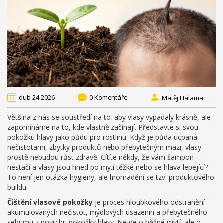
dub 24 2026
0 Komentáře
Matěj Halama
Většina z nás se soustředí na to, aby vlasy vypadaly krásně, ale
zapomínáme na to, kde vlastně začínají. Představte si svou
pokožku hlavy jako půdu pro rostlinu. Když je půda ucpaná
nečistotami, zbytky produktů nebo přebytečným mazi, vlasy
prostě nebudou růst zdravě. Cítíte někdy, že vám šampon
nestačí a vlasy jsou hned po mytí těžké nebo se hlava lepející?
To není jen otázka hygieny, ale hromadění se tzv. produktového
buildu.
Čištění vlasové pokožky
je
proces hloubkového odstranění
akumulovaných nečistot, mýdlových usazenin a přebytečného
sebumu z povrchu pokožky hlavy
. Nejde o běžné mytí, ale o