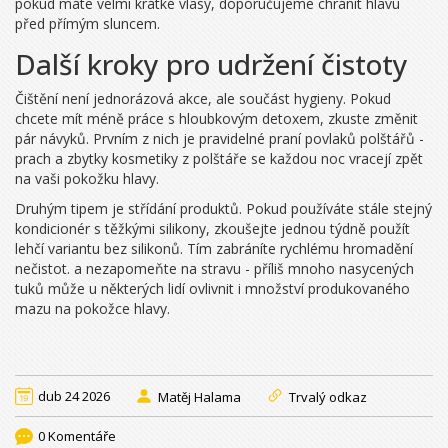
pokud máte velmi krátké vlasy, doporučujeme chránit hlavu
před přímým sluncem.
Další kroky pro udržení čistoty
Čištění není jednorázová akce, ale součást hygieny. Pokud
chcete mít méně práce s hloubkovým detoxem, zkuste změnit
pár návyků. Prvním z nich je pravidelné praní povlaků polštářů -
prach a zbytky kosmetiky z polštáře se každou noc vracejí zpět
na vaši pokožku hlavy.
Druhým tipem je střídání produktů. Pokud používáte stále stejný
kondicionér s těžkými silikony, zkoušejte jednou týdně použít
lehčí variantu bez silikonů. Tím zabráníte rychlému hromadění
nečistot. a nezapomeňte na stravu - příliš mnoho nasycených
tuků může u některých lidí ovlivnit i množství produkovaného
mazu na pokožce hlavy.
dub 24 2026
Matěj Halama
Trvalý odkaz
0 Komentáře