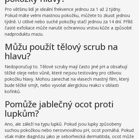
Pro většinu lidí je ideální frekvence jednou za 1 až 2 týdny.
Pokud máte velmi mastnou pokožku, můžete to zkusit jednou
týdně. U citlivé nebo suché pokožky stačí jednou za 14 dní. Příliš
časté exfoliace může narušit ochrannou vrstvu kůže a způsobit
nadproduktu mazu.
Můžu použít tělový scrub na
hlavu?
Nedoporučuji to. Tělové scruby mají často jiné pH a obsahují
těžké oleje nebo vůně, které nejsou testovány pro citlivou
pokožku hlavy. Mohou zanechat na vlasech mastný film, který
bude těžké smýt, nebo vyvolat alergickou reakci v oblasti
kořínků.
Pomůže jablečný ocot proti
lupkům?
Ano, ale záleží na typu lupků. Pokud jsou lupky způsobeny
suchou pokožkou nebo nerovnováhou pH, ocot pomáhá. Pokud
však máte diagnózu jako je seborheická dermatitida, ocot může