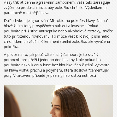
vlasy třikrát denně agresivním šamponem, vaše tělo zareaguje
zvýšenou produkcí mazu, aby pokožku chránilo. Výsledkem je
paradoxně mastnější hlava.
Další chybou je ignorování
Mikrobiomu pokožky hlavy
. Na naší
hlavě žijí miliony prospěčných bakterií a kvasinek. Pokud
používáte příliš silné antiseptika nebo alkoholové roztoky, zničíte
tuto přirozenou rovnováhu. To může vést k rozvoji plísní nebo
chronickému svědění. Cílem není sterilní pokožka, ale vyvážená
pokožka.
A pozor na to, jak používáte suchý šampon. Je to skvělý
pomocník pro přežití jednoho dne bez mytí, ale pokud ho
používáte několik dní v kuse bez hloubkového čištění, vytváříte
na hlavě vrstvu prachu a polymerů, která doslova "cementuje"
póry. V takovém případě je peeling naprostou nutností.