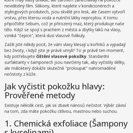
neviditelný film.
Silikony
, které najdete v kondicionérech a
stylingových produtech, jsou skvělé pro lesk, ale časem vytvoří
vrstvu, přes kterou voda a nutriční látky neprojdou. K tomu
připočtěte
Sebum
, což je přirozený maz, který produkuje naše
tělo. Když se spojí s prachem z města a zbytky laků na vlasy,
vzniká "čepice", která dusí vlasové folikuly.
Zažili jste někdy pocit, že vám vlasy klesají u kořínků a vypadají
bez životy, i když jste je právě umyli? To je právě ten moment,
kdy potřebujete
čištění vlasové pokožky
. Standardní
surfaktanty v šamponech jsou navrženy tak, aby vyčistily délky,
ale málokterý dokáže skutečně "proloupat" nahromaděné
nečistoty z kůže.
Jak vyčistit pokožku hlavy:
Prověřené metody
Existuje několik cest, jak se zbavit nánosů nečistot. Výběr závisí
na tom, zda máte pokožku citlivou, mastnou nebo suchou.
1. Chemická exfoliace (Šampony
s kyselinami)