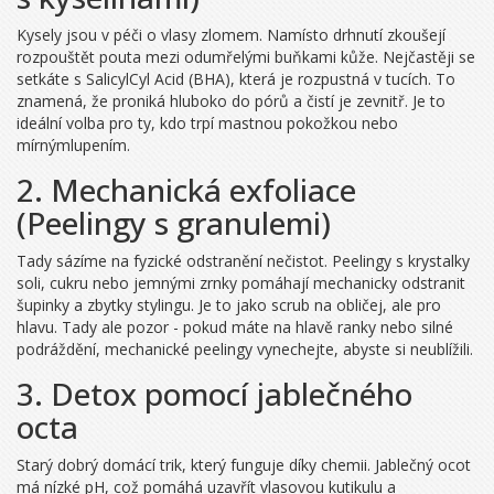
Kysely jsou v péči o vlasy zlomem. Namísto drhnutí zkoušejí
rozpouštět pouta mezi odumřelými buňkami kůže. Nejčastěji se
setkáte s
SalicylCyl Acid (BHA)
, která je rozpustná v tucích. To
znamená, že proniká hluboko do pórů a čistí je zevnitř. Je to
ideální volba pro ty, kdo trpí mastnou pokožkou nebo
mírnýmlupením.
2. Mechanická exfoliace
(Peelingy s granulemi)
Tady sázíme na fyzické odstranění nečistot. Peelingy s krystalky
soli, cukru nebo jemnými zrnky pomáhají mechanicky odstranit
šupinky a zbytky stylingu. Je to jako scrub na obličej, ale pro
hlavu. Tady ale pozor - pokud máte na hlavě ranky nebo silné
podráždění, mechanické peelingy vynechejte, abyste si neublížili.
3. Detox pomocí jablečného
octa
Starý dobrý domácí trik, který funguje díky chemii.
Jablečný ocot
má nízké pH, což pomáhá uzavřít vlasovou kutikulu a