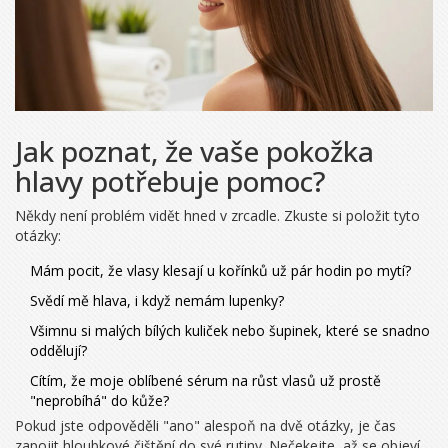
Jak poznat, že vaše pokožka
hlavy potřebuje pomoc?
Někdy není problém vidět hned v zrcadle. Zkuste si položit tyto
otázky:
Mám pocit, že vlasy klesají u kořínků už pár hodin po mytí?
Svědí mě hlava, i když nemám lupenky?
Všimnu si malých bílých kuliček nebo šupinek, které se snadno
oddělují?
Cítím, že moje oblíbené sérum na růst vlasů už prostě
"neprobíhá" do kůže?
Pokud jste odpověděli "ano" alespoň na dvě otázky, je čas
zapojit hloubkové čištění do své rutiny. Nečekejte, až se objeví