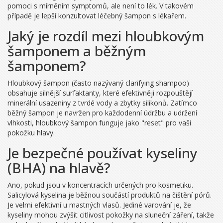
pomoci s mírněním symptomů, ale není to lék. V takovém
případě je lepší konzultovat léčebný šampon s lékařem.
Jaký je rozdíl mezi hloubkovým
šamponem a běžným
šamponem?
Hloubkový šampon (často nazývaný clarifying shampoo)
obsahuje silnější surfaktanty, které efektivněji rozpouštějí
minerální usazeniny z tvrdé vody a zbytky silikonů. Zatímco
běžný šampon je navržen pro každodenní údržbu a udržení
vlhkosti, hloubkový šampon funguje jako "reset" pro vaši
pokožku hlavy.
Je bezpečné používat kyseliny
(BHA) na hlavě?
Ano, pokud jsou v koncentracích určených pro kosmetiku.
Salicylová kyselina je běžnou součástí produktů na čištění pórů.
Je velmi efektivní u mastných vlasů. Jediné varování je, že
kyseliny mohou zvýšit citlivost pokožky na sluneční záření, takže