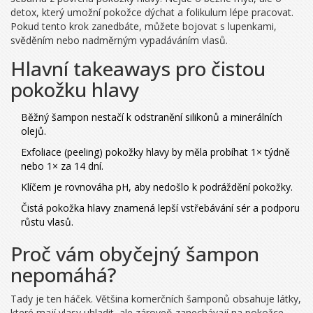
detox, který umožní pokožce dýchat a folikulum lépe pracovat.
Pokud tento krok zanedbáte, můžete bojovat s lupenkami,
svěděním nebo nadměrným vypadáváním vlasů.
Hlavní takeaways pro čistou
pokožku hlavy
Běžný šampon nestačí k odstranění silikonů a minerálních
olejů.
Exfoliace (peeling) pokožky hlavy by měla probíhat 1× týdně
nebo 1× za 14 dní.
Klíčem je rovnováha pH, aby nedošlo k podráždění pokožky.
Čistá pokožka hlavy znamená lepší vstřebávání sér a podporu
růstu vlasů.
Proč vám obyčejný šampon
nepomáhá?
Tady je ten háček. Většina komerčních šamponů obsahuje látky,
které mají vlasy uhladit, ale zároveň zanechávají na pokožce