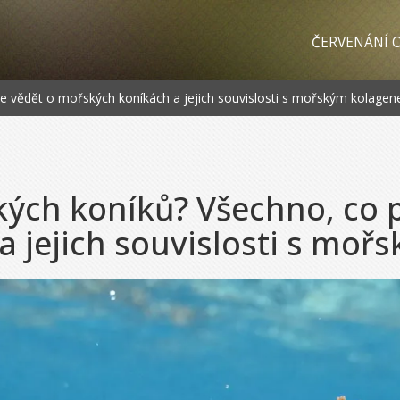
ČERVENÁNÍ O
te vědět o mořských koníkách a jejich souvislosti s mořským kolage
kých koníků? Všechno, co 
 jejich souvislosti s mo