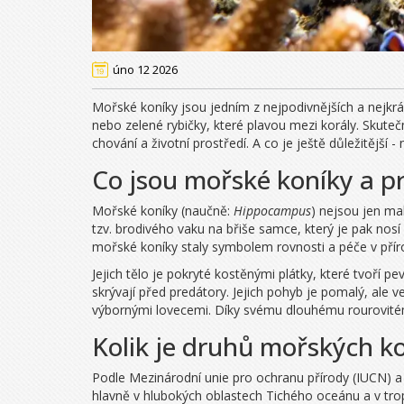
úno 12 2026
Mořské koníky jsou jedním z nejpodivnějších a nejkrá
nebo zelené rybičky, které plavou mezi korály. Skute
chování a životní prostředí. A co je ještě důležitějš
Co jsou mořské koníky a pr
Mořské koníky (naučně:
Hippocampus
) nejsou jen mal
tzv. brodivého vaku na břiše samce, který je pak nosí
mořské koníky staly symbolem rovnosti a péče v přír
Jejich tělo je pokryté kostěnými plátky, které tvoří p
skrývají před predátory. Jejich pohyb je pomalý, ale v
výbornými lovecemi. Díky svému dlouhému rourovitém
Kolik je druhů mořských k
Podle Mezinárodní unie pro ochranu přírody (IUCN) a 
hlavně v hlubokých oblastech Tichého oceánu a v tro