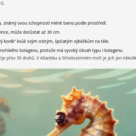
rů.
, známý svou schopností měnit barvu podle prostředí.
erice, může dorůstat až 30 cm.
ý koník“ kvůli svým ostrým, špičatým výběžkům na těle.
mořského kolagenu, protože má vysoký obsah typu I kolagenu.
ije přes 30 druhů. V Atlantiku a Středozemním moři je jich jen několik