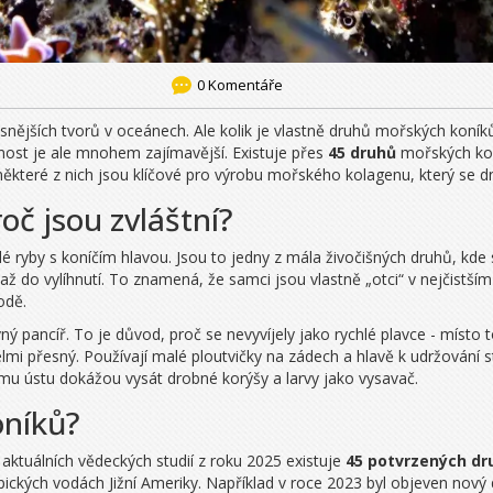
0 Komentáře
snějších tvorů v oceánech. Ale kolik je vlastně druhů mořských koníků
čnost je ale mnohem zajímavější. Existuje přes
45 druhů
mořských koní
í - některé z nich jsou klíčové pro výrobu mořského kolagenu, který se
oč jsou zvláštní?
é ryby s koníčím hlavou. Jsou to jedny z mála živočišných druhů, kde s
 až do vylíhnutí. To znamená, že samci jsou vlastně „otci“ v nejčistš
odě.
evný pancíř. To je důvod, proč se nevyvíjely jako rychlé plavce - místo 
elmi přesný. Používají malé ploutvičky na zádech a hlavě k udržování s
u ústu dokážou vysát drobné korýšy a larvy jako vysavač.
oníků?
aktuálních vědeckých studií z roku 2025 existuje
45 potvrzených dr
pických vodách Jižní Ameriky. Například v roce 2023 byl objeven nový