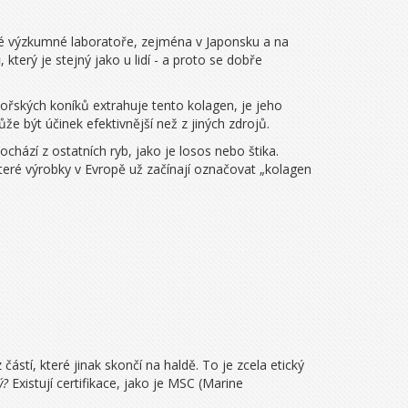
eré výzkumné laboratoře, zejména v Japonsku a na
u
, který je stejný jako u lidí - a proto se dobře
mořských koníků extrahuje tento kolagen, je jeho
být účinek efektivnější než z jiných zdrojů.
hází z ostatních ryb, jako je losos nebo štika.
teré výrobky v Evropě už začínají označovat „kolagen
stí, které jinak skončí na haldě. To je zcela etický
ý?
Existují certifikace, jako je MSC (Marine