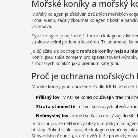
Mořské koníky a mořský kol
Mořský kolagen je získáván z různých mořských organ
Tchaj-wanu, začaly zkoumat kolagen z kostí a pancíř
vstřebává.
Typ I kolagen je nejčastější formou kolagenu v lidské
struktura velmi podobná lidskému. To znamená, že př
Je důležité ale pochopit:
mořské koníky nejsou hl
Koníci jsou spíše zdrojem pro specializované výrobky
z mořských koníků“ jako premium kategorii.
Proč je ochrana mořských 
Mořské koníky jsou ohrožené. Podle IUCN je téměř tř
Přílišný lov
- v Asii se koníci používají v tradiční č
Ztráta stanoviště
- ničení korálových útesů a mořs
Neúmyslný lov
- koníci se často dostávají do sítí,
Je fascinující, že některé výrobky s mořským kolagene
přístup. Pokud si ale kupujete kolagen označený jako
Stewardship Council), které ověřují, že produkty neza