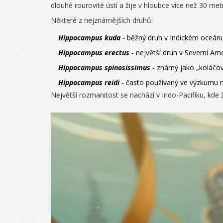
dlouhé rourovité ústí a žije v hloubce více než 30 met
Některé z nejznámějších druhů:
Hippocampus kuda
- běžný druh v Indickém oceánu
Hippocampus erectus
- největší druh v Severní Am
Hippocampus spinosissimus
- známý jako „koláčov
Hippocampus reidi
- často používaný ve výzkumu 
Největší rozmanitost se nachází v Indo-Pacifiku, kde ž