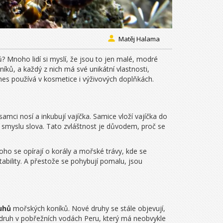
Matěj Halama
? Mnoho lidí si myslí, že jsou to jen malé, modré
ků, a každý z nich má své unikátní vlastnosti,
 dnes používá v kosmetice i výživových doplňkách.
amci nosí a inkubují vajíčka. Samice vloží vajíčka do
ím smyslu slova. Tato zvláštnost je důvodem, proč se
toho se opírají o korály a mořské trávy, kde se
tability. A přestože se pohybují pomalu, jsou
uhů
mořských koníků. Nové druhy se stále objevují,
 druh v pobřežních vodách Peru, který má neobvykle