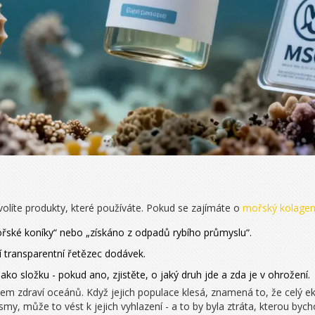
volíte produkty, které používáte. Pokud se zajímáte o
mořský kolage
ské koníky“ nebo „získáno z odpadů rybího průmyslu“.
í transparentní řetězec dodávek.
o složku - pokud ano, zjistěte, o jaký druh jde a zda je v ohrožení.
rem zdraví oceánů. Když jejich populace klesá, znamená to, že celý e
, může to vést k jejich vyhlazení - a to by byla ztráta, kterou byc