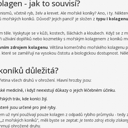
agen - jak to souvisí?
ismů, včetně ryb, želv a krevet. Ale mořské koníky? Ano, i ty. Někt
ů mořských koníků. Důvod? Jejich pancíř je složen z
typu I kolagen
m těle. Vyskytuje se v kůži, kostech, šláchách a kloubech. Když se z 
i užívání doplňků nebo kozmetiky s mořským kolagenem z koníků může 
avním zdrojem kolagenu
. Většina komerčního mořského kolagenu poc
, které se zaměřují na vysokou čistotu a biologickou dostupnost. Něk
koníků důležitá?
etina všech druhů v ohrožení. Hlavní hrozby jsou:
ínské medicíně, i když neexistují důkazy o jejich léčebném účinku.
kých tráv, kde koníci žijí.
 které jsou určené pro jiné ryby.
m už nyní používají pouze kolagen z odpadů rybího průmyslu - tedy z čá
 „z mořských koníků“, měli byste se zeptat:
Je tento zdroj eticky získan
hrnují ohrožené druhy.