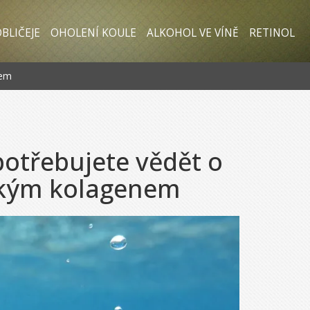
BLIČEJE
OHOLENÍ KOULE
ALKOHOL VE VÍNĚ
RETINOL
nem
potřebujete vědět o
řským kolagenem