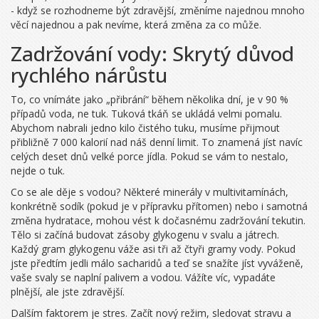
- když se rozhodneme být zdravější, změníme najednou mnoho
věcí najednou a pak nevíme, která změna za co může.
Zadržování vody: Skrytý důvod
rychlého nárůstu
To, co vnímáte jako „přibrání“ během několika dní, je v 90 %
případů voda, ne tuk. Tuková tkáň se ukládá velmi pomalu.
Abychom nabrali jedno kilo čistého tuku, musíme přijmout
přibližně 7 000 kalorií nad náš denní limit. To znamená jíst navíc
celých deset dnů velké porce jídla. Pokud se vám to nestalo,
nejde o tuk.
Co se ale děje s vodou? Některé minerály v multivitamínách,
konkrétně sodík (pokud je v přípravku přítomen) nebo i samotná
změna hydratace, mohou vést k dočasnému zadržování tekutin.
Tělo si začíná budovat zásoby glykogenu v svalu a játrech.
Každý gram glykogenu váže asi tři až čtyři gramy vody. Pokud
jste předtím jedli málo sacharidů a teď se snažíte jíst vyváženě,
vaše svaly se naplní palivem a vodou. Vážíte víc, vypadáte
plnější, ale jste zdravější.
Dalším faktorem je stres. Začít nový režim, sledovat stravu a