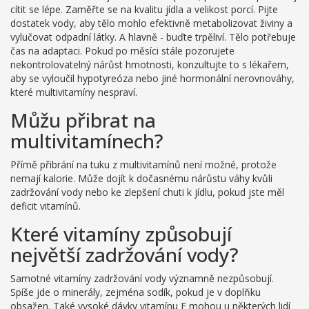
cítit se lépe. Zaměřte se na kvalitu jídla a velikost porcí. Pijte
dostatek vody, aby tělo mohlo efektivně metabolizovat živiny a
vylučovat odpadní látky. A hlavně - buďte trpěliví. Tělo potřebuje
čas na adaptaci. Pokud po měsíci stále pozorujete
nekontrolovatelný nárůst hmotnosti, konzultujte to s lékařem,
aby se vyloučil hypotyreóza nebo jiné hormonální nerovnováhy,
které multivitamíny nespraví.
Můžu přibrat na
multivitamínech?
Přímě přibrání na tuku z multivitamínů není možné, protože
nemají kalorie. Může dojít k dočasnému nárůstu váhy kvůli
zadržování vody nebo ke zlepšení chuti k jídlu, pokud jste měl
deficit vitamínů.
Které vitamíny způsobují
největší zadržování vody?
Samotné vitamíny zadržování vody významně nezpůsobují.
Spíše jde o minerály, zejména sodík, pokud je v doplňku
obsažen. Také vysoké dávky vitamínu E mohou u některých lidí