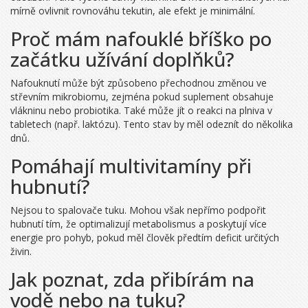
mírně ovlivnit rovnováhu tekutin, ale efekt je minimální.
Proč mám nafouklé bříško po
začátku užívání doplňků?
Nafouknutí může být způsobeno přechodnou změnou ve
střevním mikrobiomu, zejména pokud suplement obsahuje
vlákninu nebo probiotika. Také může jít o reakci na plniva v
tabletech (např. laktózu). Tento stav by měl odeznít do několika
dnů.
Pomáhají multivitamíny při
hubnutí?
Nejsou to spalovače tuku. Mohou však nepřímo podpořit
hubnutí tím, že optimalizují metabolismus a poskytují více
energie pro pohyb, pokud měl člověk předtím deficit určitých
živin.
Jak poznat, zda přibírám na
vodě nebo na tuku?