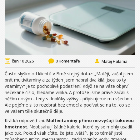
čen 10 2026
0 Komentáře
Matěj Halama
Často slyším od klientů v Brně stejný dotaz: „Matěji, začal jsem
brát multivitamíny a za týden jsem nabral dva kilá. Jsou to ty
vitamíny?“ Je to pochoplivé podezření. Když se na váze objeví
nečekané číslo, hledáme viníka. A protože jsme právě začali s
něčím novým - tedy s doplňky výživy - připisujeme mu všechno.
Ale pojďme si to rozebrat bez emocí a podívat se na to, co se
ve vašem těle skutečně děje.
Krátká odpověď zní:
Multivitamíny přímo nezvyšují tukovou
hmotnost
. Neobsahují žádné kalorie, které by se mohly usadit
jako tuk. Pokud však cítíte, že jste „větší“, je to téměř jistě
způsobeno jinými mechanismy - zadržováním vody, změnou