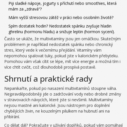
Piji sladké nápoje, jogurty s příchutí nebo smoothies, která
mám za „zdravá“?
Mám vyšší stresovou zátěž v práci nebo osobním životě?
Spím dostatek hodin? Nedostatek spánku zvyšuje hladin
ghrelinu (hormonu hladu) a snižuje leptin (hormon sycení).
Často se ukáže, že multivitamíny jsou jen omáčkou. Skutečným
problémem je například nedostatek spánku nebo chronický
stres, který vede k večernímu přejídání. Vitamíny vám
nepomohou spalovat tuky, pokud jste v kalorickém přebyteku.
Pomohou vám však cítit se lépe, mít více energie a možná tím i
více chtít cvičit, což dlouhodobě prospívá postavě.
Shrnutí a praktické rady
Nepanikařte, pokud po nasazení multivitamínů stoupne váha.
Nejpravděpodobněji jde o zadržování vody nebo drobné změny
v stravovacích návycích, které jste si nevšimli. Multivitamíny
nejsou mastné ani kalorické. Jsou nástrojem pro doplnění
chybějících živin, ne kouzelným pilulkem na hubnutí ani na
přibírání.
Co dělat dál? Pokračujte v užívání doplňků, pokud vám pomáhají