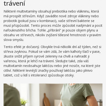
trávení
Některé multivitamíny obsahují prebiotika nebo vlákninu, která
má prospět střevům. Když zavádíte nové zdroje vlákniny nebo
probiotik (pokud jsou v kombinaci), vaše střevní bakterie se
musí přizpůsobit. Tento proces může způsobit nadýmání a pocit
nafouknutého břicha. Tohle „přibrání“ je pouze objem plynu a
obsahu ve střevech, nikoliv zvýšení tělesné hmotnosti v pravém
slova smyslu.
Tento efekt je dočasný. Obvykle trvá několik dní až týden, než si
střeva zvyknou. Pokud se vám zdá, že vám kalhoty tlačí v pase,
zkuste snížit příjem syrové zeleniny na chvíli a nahradit ji
vařenou, která je lehčí na trávení. Sledujte také, zda váš
multivitamín neobsahuje laktózu nebo jiné nosiče, na které jste
citliví. Některé levnější značky používají laktózu jako plnivo
tablet, což u lidí s intolerancí způsobuje otoky.