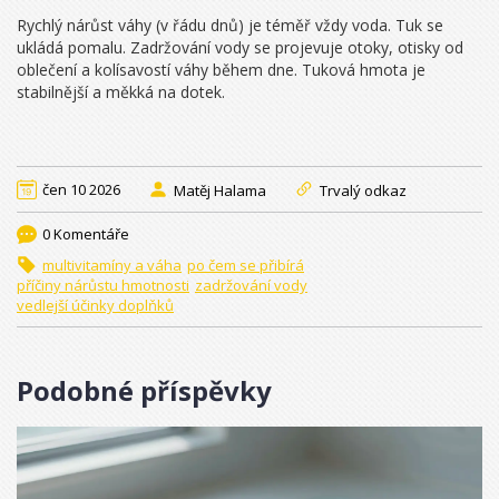
Rychlý nárůst váhy (v řádu dnů) je téměř vždy voda. Tuk se
ukládá pomalu. Zadržování vody se projevuje otoky, otisky od
oblečení a kolísavostí váhy během dne. Tuková hmota je
stabilnější a měkká na dotek.
čen 10 2026
Matěj Halama
Trvalý odkaz
0 Komentáře
multivitamíny a váha
po čem se přibírá
příčiny nárůstu hmotnosti
zadržování vody
vedlejší účinky doplňků
Podobné příspěvky