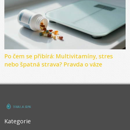
Po čem se přibírá: Multivitamíny, stres
nebo špatná strava? Pravda o váze
Kategorie