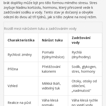
brát doplňky může být pro tělo formou mírného stresu. Stres
zvyšuje hladinu kortizolu, hormonu, který přirozeně vede k
zadržování sodíku a vody. Tento stav je dočasný a obvykle
odezní do dvou až tří týdnů, jak si tělo zvykne na nový režim.
Rozdíl mezi nárůstem tuku a zadržováním vody
Zadržování
Charakteristika
Nárůst tuku
vody
Pomalá
Rychlá
Rychlost změny
(týdny/měsíce)
(dny/hodiny)
Přetěžování
Sodík, glykogen,
Příčina
kaloriemi
stres, hormony
Otoky, otisky od
Měkká tkáň,
Vzhled
oblečení,
viditelný tuk
„nadmutost“
Váha klesá
Váha klesá rychle
Reakce na půst
pomalu
po vypití vody