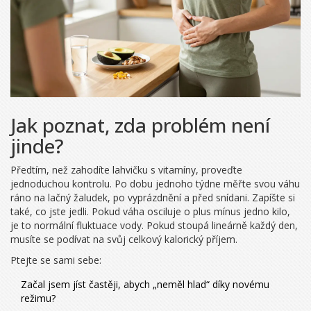
Jak poznat, zda problém není
jinde?
Předtím, než zahodíte lahvičku s vitamíny, proveďte
jednoduchou kontrolu. Po dobu jednoho týdne měřte svou váhu
ráno na lačný žaludek, po vyprázdnění a před snídani. Zapíšte si
také, co jste jedli. Pokud váha osciluje o plus mínus jedno kilo,
je to normální fluktuace vody. Pokud stoupá lineárně každý den,
musíte se podívat na svůj celkový kalorický příjem.
Ptejte se sami sebe:
Začal jsem jíst častěji, abych „neměl hlad“ díky novému
režimu?