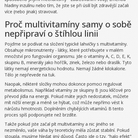
hladiny inzulínu nebo tím, že jste se při úsilí být zdravější začali
více (nebo jinak) stravovat.
Proč multivitamíny samy o sobě
nepřipraví o štíhlou linii
Pojďme se podívat na složení typické lahvičky s
multivitamíny
.
Obsahuje mikronutrienty - látky, které potřebujete v malém
množství pro fungování organismu. Jde o vitamíny A, C, D, E, K,
skupinu B, minerály jako hořčík, zinek, železo nebo draslík. Tyto
látky nemají energetickou hodnotu. Nemají žádné kilokalorie.
Tělo je nepřevede na tuk.
Naopak, některé složky mohou dokonce pomoci regulovat
metabolismus. Například vitamíny ze skupiny B jsou klíčové pro
převod jídla na energii. Pokud máte jejich nedostatek, můžete
mít nižší energii a méně se hýbat, což může nepřímo vést k
nárůstu hmotnosti. Doplněním chybějících vitamínů B tento
proces spíš podporujete než brzdíte.
Takže pokud jste začal pít multivitamíny a nic jiného se
nezměnilo, vaše váha by teoreticky měla zůstat stabilní. Pokud
stoupla, musíme hledat jiný důvod. Často jde o tzv. "halo efekt"