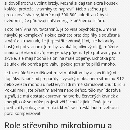
si dovolí trochu uvolnit brzdy. Možná si dají ten extra kousek
koláče, protože „vitamíny to napraví“. Nebo začnou pít
proteinové shakey, které mají 300-500 kalorií, aniž by si
uvědomili, že přidávají další energii k běžnému jídlům.
Toto není vina multivitamínů. Je to vina psychologie. Změna
návyků je komplexní. Pokud začnete brát doplňky a současně
změníte stravu tak, že ji zpestříte zdravějšími, ale kaloricky
hustými potravinami (orechy, avokádo, olivový olej), můžete
snadno překročit svůj energetický příjem. Tyto potraviny jsou
skvělé, ale mají hodně kalorií na malé objemy. Lichotka pro
žaludek, ale bomba pro váhu, pokud jich sníte příliš mnoho.
Je také důležité rozlišovat mezi multivitamíny a specifickými
doplňky. Například preparáty s vysokým obsahem vitamínu B12
nebo železa mohou u některých lidí mírně stimulovat chuť k jídlu.
Pokud měli jste předtím anémii nebo deficit, tělo nyní dostává
signál, že má dostatek surovin na tvorbu červených krvinek a
energii, což se může projevit větší chutí k jídlu. Opět jde o
pozitivní fyziologickou reakci, která se dá zvládnutím velikosti
porcí kompenzovat.
Role střevního mikrobiomu a