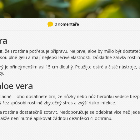
0 Komentáře
ra
t, že i rostlina potřebuje přípravu. Nejprve, aloe by mělo být dostat
y jsou plné gelu a mají nejlepší léčivé vlastnosti. Důkladné zálivky rostl
terý je přinejmenším asi 15 cm dlouhý. Použijte ostré a čisté nástroje,
y.
aloe vera
 základně. Toho dosáhnete tím, že nůžky nebo nůž herbříku vedete bezp
řez způsobí rostlině zbytečný stres a zvýší riziko infekce.
la rostlina dostatečně zotavit. Nedoporučuje se odebírat více než jede
 takže není nutné aplikovat žádnou dezinfekci či ochranu.