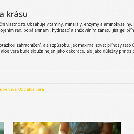
 a krásu
ační vlastnosti. Obsahuje vitaminy, minerály, enzymy a aminokyseliny, 
ením ran, popáleninami, hydratací a snižováním zánětu. Jíst gel přímo
otázkou zahradničení, ale i způsobu, jak maximalizovat přínosy této úž
 aloe vera bude sloužit nejen jako dekorace, ale jako důležitý přínos p
aloe vera
Užití aloe vera