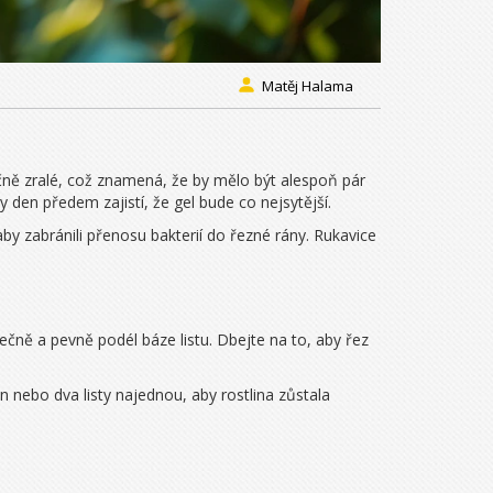
Matěj Halama
ečně zralé, což znamená, že by mělo být alespoň pár
iny den předem zajistí, že gel bude co nejsytější.
 aby zabránili přenosu bakterií do řezné rány. Rukavice
ečně a pevně podél báze listu. Dbejte na to, aby řez
n nebo dva listy najednou, aby rostlina zůstala