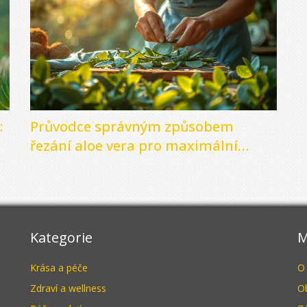
:
Průvodce správným způsobem
řezání aloe vera pro maximální
užitek
Kategorie
M
Krása a péče
O
Zdraví a wellness
O