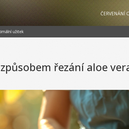
ČERVENÁNÍ O
mální užitek
způsobem řezání aloe ver