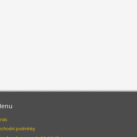
enu
 nás
bchodní podmínky