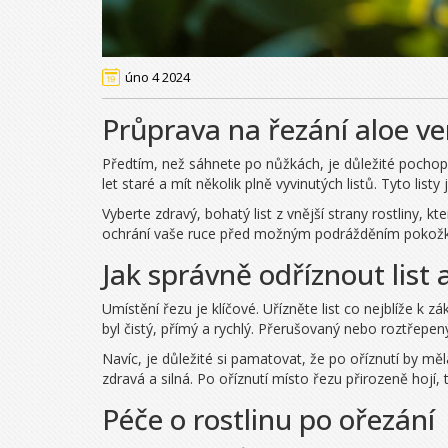
úno 4 2024
Průprava na řezání aloe ve
Předtím, než sáhnete po nůžkách, je důležité pochopi
let staré a mít několik plně vyvinutých listů. Tyto list
Vyberte zdravý, bohatý list z vnější strany rostliny, k
ochrání vaše ruce před možným podrážděním pokožk
Jak správně odříznout list 
Umístění řezu je klíčové. Uřízněte list co nejblíže k
byl čistý, přímý a rychlý. Přerušovaný nebo roztřepený 
Navíc, je důležité si pamatovat, že po oříznutí by mě
zdravá a silná. Po oříznutí místo řezu přirozeně hojí,
Péče o rostlinu po ořezání