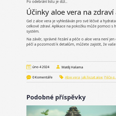
Po odebrání listu je důl...
Účinky aloe vera na zdraví
Gel z aloe vera je vyhledáván pro své léčivé a hydrat
celkové zdraví. Aplikace na pokožku může pomoci s hoj
systém.
Na závěr, správné řezání a péče o aloe vera není jen 
péčí a pozorností k detailům, můžete zajistit, že vaše
úno 4 2024
Matěj Halama
0 Komentáře
Aloe vera
Jak řezat aloe
Péče o 
Podobné příspěvky