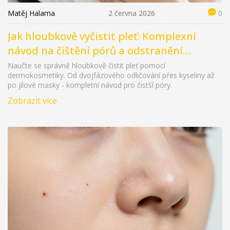
Matěj Halama
2 června 2026
0
Jak hloubkově vyčistit pleť: Komplexní
návod na čištění pórů a odstranění
nečistot
Naučte se správně hloubkově čistit pleť pomocí
dermokosmetiky. Od dvojfázového odličování přes kyseliny až
po jílové masky - kompletní návod pro čistší póry.
Zobrazit více