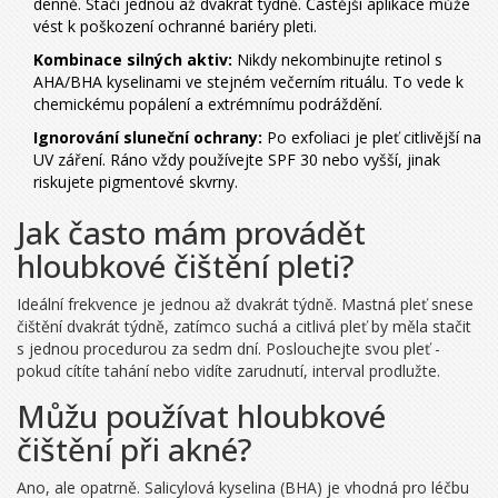
denně. Stačí jednou až dvakrát týdně. Častější aplikace může
vést k poškození ochranné bariéry pleti.
Kombinace silných aktiv:
Nikdy nekombinujte retinol s
AHA/BHA kyselinami ve stejném večerním rituálu. To vede k
chemickému popálení a extrémnímu podráždění.
Ignorování sluneční ochrany:
Po exfoliaci je pleť citlivější na
UV záření. Ráno vždy používejte SPF 30 nebo vyšší, jinak
riskujete pigmentové skvrny.
Jak často mám provádět
hloubkové čištění pleti?
Ideální frekvence je jednou až dvakrát týdně. Mastná pleť snese
čištění dvakrát týdně, zatímco suchá a citlivá pleť by měla stačit
s jednou procedurou za sedm dní. Poslouchejte svou pleť -
pokud cítíte tahání nebo vidíte zarudnutí, interval prodlužte.
Můžu používat hloubkové
čištění při akné?
Ano, ale opatrně. Salicylová kyselina (BHA) je vhodná pro léčbu