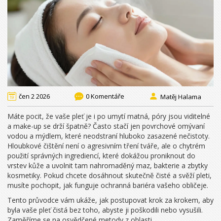
čen 2 2026
0 Komentáře
Matěj Halama
Máte pocit, že vaše pleť je i po umytí matná, póry jsou viditelné
a make-up se drží špatně? Často stačí jen povrchové omývaní
vodou a mýdlem, které neodstraní hluboko zasazené nečistoty.
Hloubkové čištění není o agresivním tření tváře, ale o chytrém
použití správných ingrediencí, které dokážou proniknout do
vrstev kůže a uvolnit tam nahromaděný maz, bakterie a zbytky
kosmetiky. Pokud chcete dosáhnout skutečně čisté a svěží pleti,
musíte pochopit, jak funguje ochranná bariéra vašeho obličeje.
Tento průvodce vám ukáže, jak postupovat krok za krokem, aby
byla vaše pleť čistá bez toho, abyste ji poškodili nebo vysušili.
Zaměříme se na osvědčené metody z oblasti