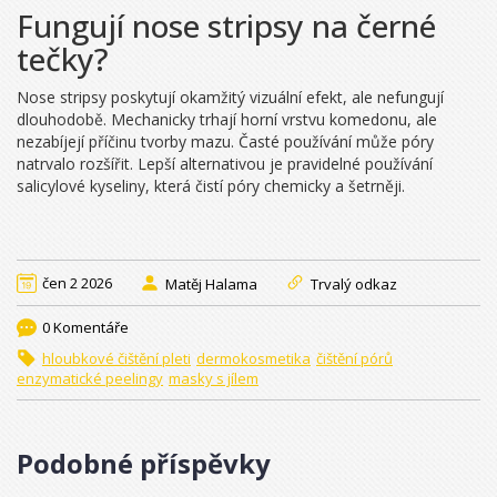
Fungují nose stripsy na černé
tečky?
Nose stripsy poskytují okamžitý vizuální efekt, ale nefungují
dlouhodobě. Mechanicky trhají horní vrstvu komedonu, ale
nezabíjejí příčinu tvorby mazu. Časté používání může póry
natrvalo rozšířit. Lepší alternativou je pravidelné používání
salicylové kyseliny, která čistí póry chemicky a šetrněji.
čen 2 2026
Matěj Halama
Trvalý odkaz
0 Komentáře
hloubkové čištění pleti
dermokosmetika
čištění pórů
enzymatické peelingy
masky s jílem
Podobné příspěvky