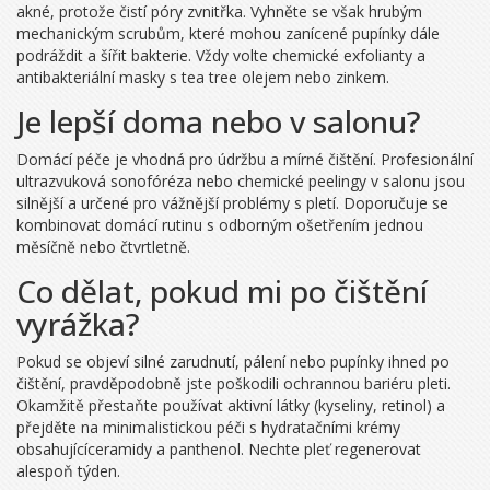
akné, protože čistí póry zvnitřka. Vyhněte se však hrubým
mechanickým scrubům, které mohou zanícené pupínky dále
podráždit a šířit bakterie. Vždy volte chemické exfolianty a
antibakteriální masky s tea tree olejem nebo zinkem.
Je lepší doma nebo v salonu?
Domácí péče je vhodná pro údržbu a mírné čištění. Profesionální
ultrazvuková sonofóréza nebo chemické peelingy v salonu jsou
silnější a určené pro vážnější problémy s pletí. Doporučuje se
kombinovat domácí rutinu s odborným ošetřením jednou
měsíčně nebo čtvrtletně.
Co dělat, pokud mi po čištění
vyrážka?
Pokud se objeví silné zarudnutí, pálení nebo pupínky ihned po
čištění, pravděpodobně jste poškodili ochrannou bariéru pleti.
Okamžitě přestaňte používat aktivní látky (kyseliny, retinol) a
přejděte na minimalistickou péči s hydratačními krémy
obsahujícíceramidy a panthenol. Nechte pleť regenerovat
alespoň týden.