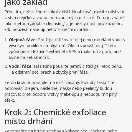
jako základ
Před tím, než začnete cokoliv čistit hloubkově, musíte odstranit
vrstvu olejíčků a vodou nerozpustných nečistot. Toto je známé
jako metoda „double cleansing“ a je nezbytností pro každého,
kdo používá make-up nebo sluneční ochranu.
Olejová fáze:
Použijte odličovací olej nebo micelární vodu s
vysokým podílem emulgátorů. Olej rozpouští olej. Tímto
způsobem efektivně vytáhnete SPF a make-up z pórů, aniž
byste museli silně třít.
Vodní fáze:
Následně použijte jemný čisticí gel nebo pěnu.
Ta odstraní pot, prach a zbytky první fáze.
Tento krok připraví pleť na další zásahy. Pokud přeskočíte
odličování olejem, následné masky nebo peelingy budou
pracovat proti odporu vrstvy make-upu a nebudou mít plný
efekt.
Krok 2: Chemické exfoliace
místo drhání
Zapomeňte na hrubé scrubby s kokosovými vločkami nebo