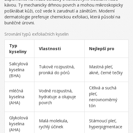
kávou. Ty mechanicky drhnou povrch a mohou mikroskopicky
poškrábat kůži, což vede k zarudnutí a zánětům. Moderní
dermatologie preferuje chemickou exfoliaci, která působí na
buněčné úrovni.
Srovnání typů exfoliačních kyselin
Typ
Vlastnosti
Nejlepší pro
kyseliny
Salicylová
Tukově rozpustná,
Mastná pleť,
kyselina
proniká do pórů
akné, černé tečky
(BHA)
Citlivá a suchá
mléčná
Vodně rozpustná,
pleť,
kyselina
hydratuje a olupuje
nerovnoměrný
(AHA)
povrch
tón
Glykolová
Malá molekula,
Stárnoucí pleť,
kyselina
rychlý účinek
hyperpigmentace
(AHA)