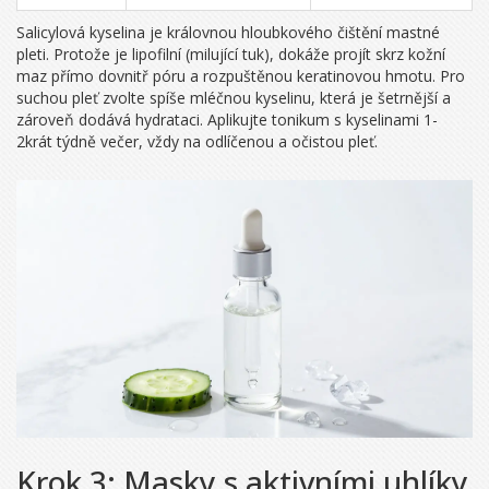
Salicylová kyselina je královnou hloubkového čištění mastné
pleti. Protože je lipofilní (milující tuk), dokáže projít skrz kožní
maz přímo dovnitř póru a rozpuštěnou keratinovou hmotu. Pro
suchou pleť zvolte spíše mléčnou kyselinu, která je šetrnější a
zároveň dodává hydrataci. Aplikujte tonikum s kyselinami 1-
2krát týdně večer, vždy na odlíčenou a očistou pleť.
Krok 3: Masky s aktivními uhlíky