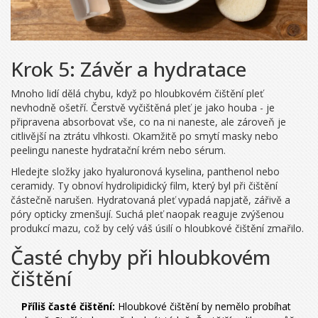
Krok 5: Závěr a hydratace
Mnoho lidí dělá chybu, když po hloubkovém čištění pleť
nevhodně ošetří. Čerstvě vyčištěná pleť je jako houba - je
připravena absorbovat vše, co na ni naneste, ale zároveň je
citlivější na ztrátu vlhkosti. Okamžitě po smytí masky nebo
peelingu naneste hydratační krém nebo sérum.
Hledejte složky jako hyaluronová kyselina, panthenol nebo
ceramidy. Ty obnoví hydrolipidický film, který byl při čištění
částečně narušen. Hydratovaná pleť vypadá napjatě, zářivě a
póry opticky zmenšují. Suchá pleť naopak reaguje zvýšenou
produkcí mazu, což by celý váš úsilí o hloubkové čištění zmařilo.
Časté chyby při hloubkovém
čištění
Příliš časté čištění:
Hloubkové čištění by nemělo probíhat