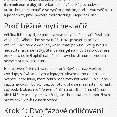
dermokosmetiky
, které kombinují vědecké poznatky s
praktickou péčí. Naučíte se vybírat produkty podle typu vaší pleti
a pochopíte, proč některé metody fungují lépe než jiné.
Proč běžné mytí nestačí?
Většina lidí si myslí, že jednorázové umytí večer stačí. Realita je
však jiná. Během dne se na tváři usazuje nejen prach ze
vzduchu, ale také oxidovaný kožní maz (sebum), který tvoří s
nečistotami černé tečky. Standardní gel na mytí často odstraní
pouze to, co leží úplně nahoře na povrchu stratum corneum -
nejvyšší vrstvy epidermis.
Hloubkové čištění cílí na obsah pórů. Když se maz v pórech
zoxiduje, stává se tuhým a lepivým. Abychom ho dostali ven,
potřebujeme látky, které tento maz rozpustí nebo uvolní jeho
vazbu na okolní buňky. Bez tohoto kroku se mastnota hromadí,
což vede k akné, rozšířeným pórům a předčasnému stárnutí
pleti. Klíčem je tedy ne síla tření, ale chemická afinita použitých
prostředků k tuku a nečistotám.
Krok 1: Dvojfázové odličování