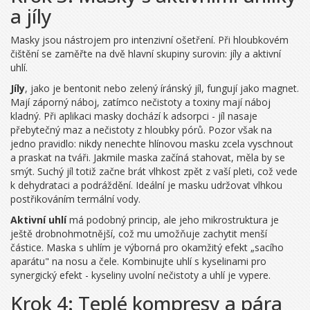
a jíly
Masky jsou nástrojem pro intenzivní ošetření. Při hloubkovém
čištění se zaměřte na dvě hlavní skupiny surovin: jíly a aktivní
uhlí.
Jíly
, jako je bentonit nebo zelený íránský jíl, fungují jako magnet.
Mají záporný náboj, zatímco nečistoty a toxiny mají náboj
kladný. Při aplikaci masky dochází k adsorpci - jíl nasaje
přebytečný maz a nečistoty z hloubky pórů. Pozor však na
jedno pravidlo: nikdy nenechte hlínovou masku zcela vyschnout
a praskat na tváři. Jakmile maska začíná stahovat, měla by se
smýt. Suchý jíl totiž začne brát vlhkost zpět z vaší pleti, což vede
k dehydrataci a podráždění. Ideální je masku udržovat vlhkou
postřikováním termální vody.
Aktivní uhlí
má podobný princip, ale jeho mikrostruktura je
ještě drobnohmotnější, což mu umožňuje zachytit menší
částice. Maska s uhlím je výborná pro okamžitý efekt „sacího
aparátu" na nosu a čele. Kombinujte uhlí s kyselinami pro
synergický efekt - kyseliny uvolní nečistoty a uhlí je vypere.
Krok 4: Teplé kompresy a pára