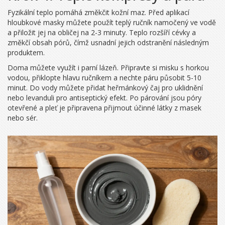
Fyzikální teplo pomáhá změkčit kožní maz. Před aplikací
hloubkové masky můžete použít teplý ručník namočený ve vodě
a přiložit jej na obličej na 2-3 minuty. Teplo rozšíří cévky a
změkčí obsah pórů, čímž usnadní jejich odstranění následným
produktem.
Doma můžete využít i parní lázeň. Připravte si misku s horkou
vodou, přiklopte hlavu ručníkem a nechte páru působit 5-10
minut. Do vody můžete přidat heřmánkový čaj pro uklidnění
nebo levanduli pro antiseptický efekt. Po párování jsou póry
otevřené a pleť je připravena přijmout účinné látky z masek
nebo sér.