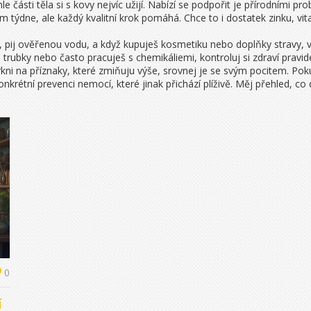
e části těla si s kovy nejvíc užijí. Nabízí se podpořit je přírodními pro
em týdne, ale každý kvalitní krok pomáhá. Chce to i dostatek zinku, v
, pij ověřenou vodu, a když kupuješ kosmetiku nebo doplňky stravy, 
trubky nebo často pracuješ s chemikáliemi, kontroluj si zdraví pravide
rkni na příznaky, které zmiňuju výše, srovnej je se svým pocitem. Po
onkrétní prevenci nemocí, které jinak přichází plíživě. Měj přehled, c
0
í