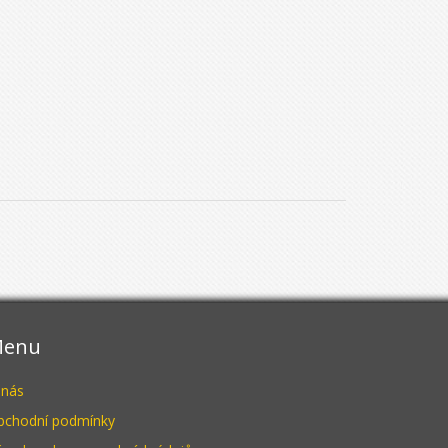
enu
 nás
bchodní podmínky