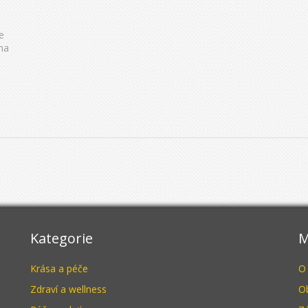
e
 na
Kategorie
M
Krása a péče
O
Zdraví a wellness
O