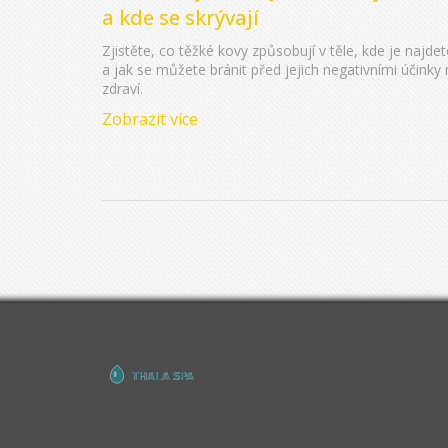
a kde se skrývají
Zjistěte, co těžké kovy způsobují v těle, kde je najdet
a jak se můžete bránit před jejich negativními účinky
zdraví.
Zobrazit více