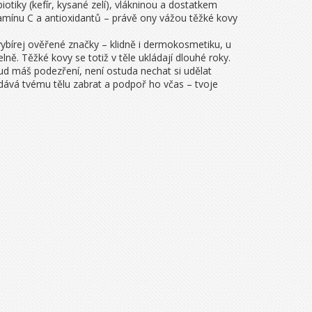
biotiky (kefír, kysané zelí), vlákninou a dostatkem
itamínu C a antioxidantů – právě ony vážou těžké kovy
vybírej ověřené značky – klidně i dermokosmetiku, u
lně. Těžké kovy se totiž v těle ukládají dlouhé roky.
kud máš podezření, není ostuda nechat si udělat
o dává tvému tělu zabrat a podpoř ho včas – tvoje