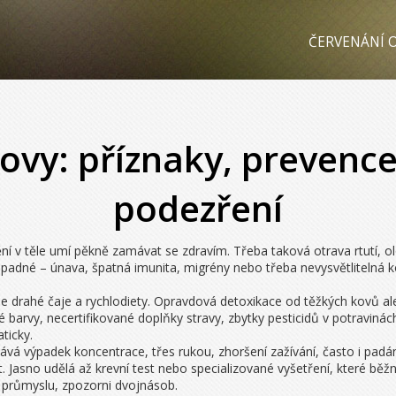
ČERVENÁNÍ O
ovy: příznaky, prevence 
podezření
ní v těle umí pěkně zamávat se zdravím. Třeba taková otrava rtutí,
adné – únava, špatná imunita, migrény nebo třeba nevysvětlitelná k
 drahé čaje a rychlodiety. Opravdová detoxikace od těžkých kovů ale 
aré barvy, necertifikované doplňky stravy, zbytky pesticidů v potravin
ticky.
vá výpadek koncentrace, třes rukou, zhoršení zažívání, často i padán
vat. Jasno udělá až krevní test nebo specializované vyšetření, které bě
v průmyslu, zpozorni dvojnásob.