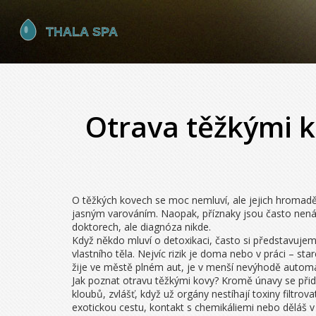
Otrava těžkými k
O těžkých kovech se moc nemluví, ale jejich hromadě
jasným varováním. Naopak, příznaky jsou často nenáp
doktorech, ale diagnóza nikde.
Když někdo mluví o detoxikaci, často si představujeme
vlastního těla. Nejvíc rizik je doma nebo v práci – st
žije ve městě plném aut, je v menší nevýhodě automa
Jak poznat otravu těžkými kovy? Kromě únavy se přidá
kloubů, zvlášť, když už orgány nestíhají toxiny filtro
exotickou cestu, kontakt s chemikáliemi nebo děláš 