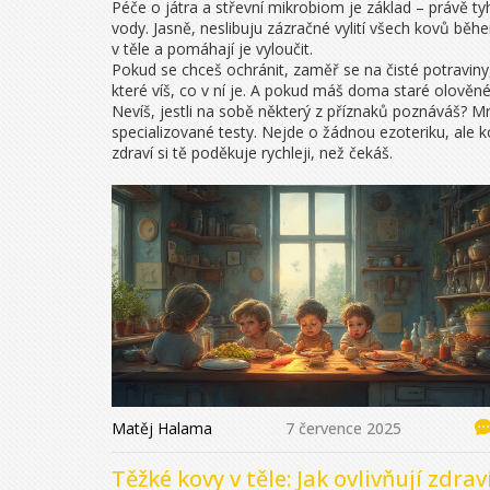
Péče o játra a střevní mikrobiom je základ – právě tyhl
vody. Jasně, neslibuju zázračné vylití všech kovů běh
v těle a pomáhají je vyloučit.
Pokud se chceš ochránit, zaměř se na čisté potraviny
které víš, co v ní je. A pokud máš doma staré olověné 
Nevíš, jestli na sobě některý z příznaků poznáváš? M
specializované testy. Nejde o žádnou ezoteriku, ale k
zdraví si tě poděkuje rychleji, než čekáš.
Matěj Halama
7 července 2025
Těžké kovy v těle: Jak ovlivňují zdrav