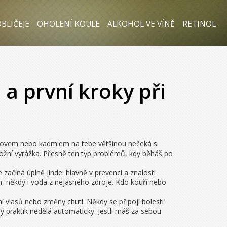
BLIČEJE
OHOLENÍ KOULE
ALKOHOL VE VÍNĚ
RETINOL
a první kroky při
 olovem nebo kadmiem na tebe většinou nečeká s
ožní vyrážka. Přesně ten typ problémů, kdy běháš po
začíná úplně jinde: hlavně v prevenci a znalosti
ách, někdy i voda z nejasného zdroje. Kdo kouří nebo
í vlasů nebo změny chuti. Někdy se připojí bolesti
žný praktik nedělá automaticky. Jestli máš za sebou