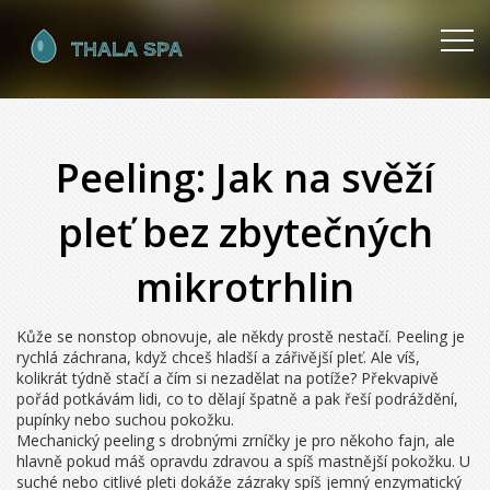
Peeling: Jak na svěží
pleť bez zbytečných
mikrotrhlin
Kůže se nonstop obnovuje, ale někdy prostě nestačí. Peeling je
rychlá záchrana, když chceš hladší a zářivější pleť. Ale víš,
kolikrát týdně stačí a čím si nezadělat na potíže? Překvapivě
pořád potkávám lidi, co to dělají špatně a pak řeší podráždění,
pupínky nebo suchou pokožku.
Mechanický peeling s drobnými zrníčky je pro někoho fajn, ale
hlavně pokud máš opravdu zdravou a spíš mastnější pokožku. U
suché nebo citlivé pleti dokáže zázraky spíš jemný enzymatický