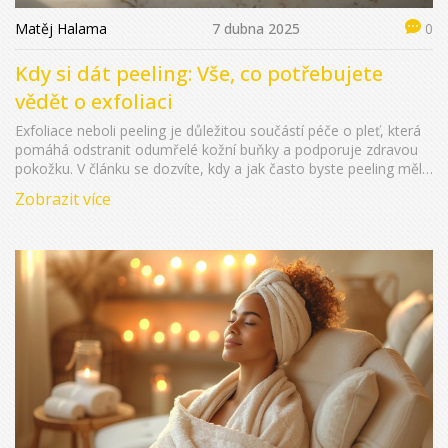
Matěj Halama
7 dubna 2025
0
Kdy si dát peeling: Vše, co potřebujete
vědět o exfoliaci
Exfoliace neboli peeling je důležitou součástí péče o pleť, která
pomáhá odstranit odumřelé kožní buňky a podporuje zdravou
pokožku. V článku se dozvíte, kdy a jak často byste peeling měli
používat, jaké druhy peelingu existují a na co si dát pozor.
Zobrazit více
Přinášíme praktické tipy, které vám pomohou zlepšit vaši pleť a
vyhnout se běžným chybám.