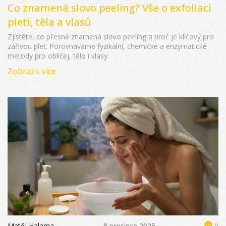
Co znamená slovo peeling? Vše o exfoliaci
pleti, těla a vlasů
Zjistěte, co přesně znamená slovo peeling a proč je klíčový pro
zářivou pleť. Porovnáváme fyzikální, chemické a enzymatické
metody pro obličej, tělo i vlasy.
Zobrazit více
Matěj Halama
8 prosince 2025
0