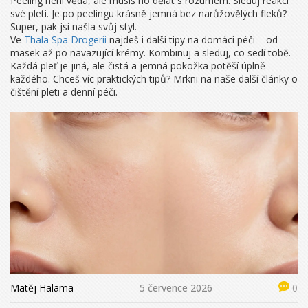
Peeling není věda, ale musíš ho dělat s rozumem. Sleduj reakci
své pleti. Je po peelingu krásně jemná bez narůžovělých fleků?
Super, pak jsi našla svůj styl.
Ve
Thala Spa Drogerii
najdeš i další tipy na domácí péči – od
masek až po navazující krémy. Kombinuj a sleduj, co sedí tobě.
Každá pleť je jiná, ale čistá a jemná pokožka potěší úplně
každého. Chceš víc praktických tipů? Mrkni na naše další články o
čištění pleti a denní péči.
Matěj Halama
5 července 2026
0