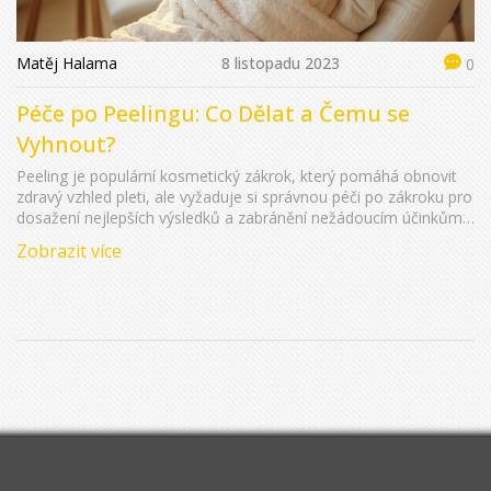
Matěj Halama
8 listopadu 2023
0
Péče po Peelingu: Co Dělat a Čemu se
Vyhnout?
Peeling je populární kosmetický zákrok, který pomáhá obnovit
zdravý vzhled pleti, ale vyžaduje si správnou péči po zákroku pro
dosažení nejlepších výsledků a zabránění nežádoucím účinkům.
Tento článek poskytuje komplexní průvodce tím, co byste měli a
Zobrazit více
neměli dělat po peelingu, aby vaše pleť zůstala krásná a zdravá.
Zahrnuje tipy na hydrataci, ochranu před sluncem a jemné
čištění, stejně jako radu, celý abstinovat od použití určité
kosmetiky a vystavení pleti extrémům.