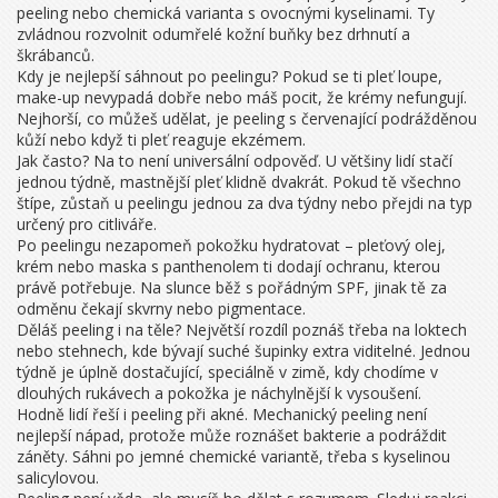
peeling nebo chemická varianta s ovocnými kyselinami. Ty
zvládnou rozvolnit odumřelé kožní buňky bez drhnutí a
škrábanců.
Kdy je nejlepší sáhnout po peelingu? Pokud se ti pleť loupe,
make-up nevypadá dobře nebo máš pocit, že krémy nefungují.
Nejhorší, co můžeš udělat, je peeling s červenající podrážděnou
kůží nebo když ti pleť reaguje ekzémem.
Jak často? Na to není universální odpověď. U většiny lidí stačí
jednou týdně, mastnější pleť klidně dvakrát. Pokud tě všechno
štípe, zůstaň u peelingu jednou za dva týdny nebo přejdi na typ
určený pro citliváře.
Po peelingu nezapomeň pokožku hydratovat – pleťový olej,
krém nebo maska s panthenolem ti dodají ochranu, kterou
právě potřebuje. Na slunce běž s pořádným SPF, jinak tě za
odměnu čekají skvrny nebo pigmentace.
Děláš peeling i na těle? Největší rozdíl poznáš třeba na loktech
nebo stehnech, kde bývají suché šupinky extra viditelné. Jednou
týdně je úplně dostačující, speciálně v zimě, kdy chodíme v
dlouhých rukávech a pokožka je náchylnější k vysoušení.
Hodně lidí řeší i peeling při akné. Mechanický peeling není
nejlepší nápad, protože může roznášet bakterie a podráždit
záněty. Sáhni po jemné chemické variantě, třeba s kyselinou
salicylovou.