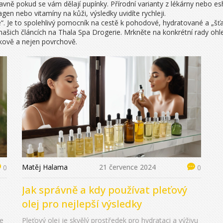
lavně pokud se vám dělají pupínky. Přírodní varianty z lékárny nebo
gen nebo vitamíny na kůži, výsledky uvidíte rychleji.
ce“. Je to spolehlivý pomocník na cestě k pohodové, hydratované a „šťa
v našich článcích na Thala Spa Drogerie. Mrkněte na konkrétní rady oh
lkově a nejen povrchově.
Matěj Halama
21 července 2024
0
0
Jak správně a kdy používat pleťový
olej pro nejlepší výsledky
je
Pleťový olej je skvělý prostředek pro hydrataci a výživu