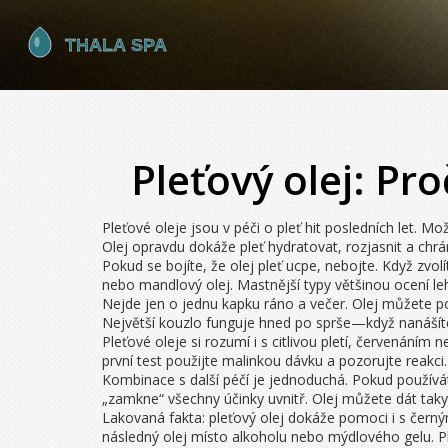
Pleťový olej: Pro
Pleťové oleje jsou v péči o pleť hit posledních let. M
Olej opravdu dokáže pleť hydratovat, rozjasnit a chrán
Pokud se bojíte, že olej pleť ucpe, nebojte. Když zvolí
nebo mandlový olej. Mastnější typy většinou ocení leh
Nejde jen o jednu kapku ráno a večer. Olej můžete po
Největší kouzlo funguje hned po sprše—když nanášíte o
Pleťové oleje si rozumí i s citlivou pletí, červenání
první test použijte malinkou dávku a pozorujte reakci.
Kombinace s další péčí je jednoduchá. Pokud používát
„zamkne“ všechny účinky uvnitř. Olej můžete dát taky
Lakovaná fakta: pleťový olej dokáže pomoci i s čern
následný olej místo alkoholu nebo mýdlového gelu. P