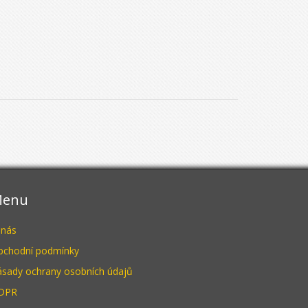
enu
 nás
bchodní podmínky
ásady ochrany osobních údajů
DPR