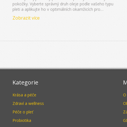
pokožky. Vyberte správný druh oleje podle vašeho typu
pleti a aplikujte ho v optimálních okamžicích pro
dosažení co nejlepších výsledků. Tato příručka vám
Zobrazit více
poskytne vše, co potřebujete vědět o aplikaci
pleťového oleje.
Kategorie
M
Krása a péče
O
Zdraví a wellness
O
Péče o pleť
Z
Probiotika
G