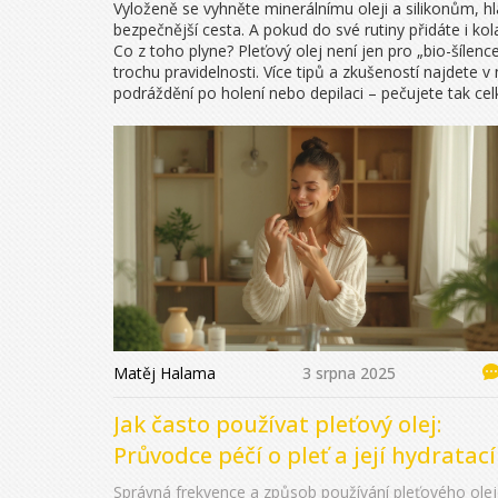
Vyloženě se vyhněte minerálnímu oleji a silikonům, h
bezpečnější cesta. A pokud do své rutiny přidáte i kola
Co z toho plyne? Pleťový olej není jen pro „bio-šílen
trochu pravidelnosti. Více tipů a zkušeností najdete 
podráždění po holení nebo depilaci – pečujete tak ce
Matěj Halama
3 srpna 2025
Jak často používat pleťový olej:
Průvodce péčí o pleť a její hydratací
Správná frekvence a způsob používání pleťového ole