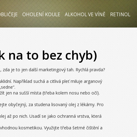
BLIČEJE
OHOLENÍ KOULE
ALKOHOL VE VÍNĚ
RETINOL
ak na to bez chyb)
, zda je to jen další marketingový tah. Rychlá pravda?
klidní. Například suchá a citlivá pleť miluje arganový
„sedne“.
ít jen na sušší místa (třeba kolem nosu nebo očí).
jte obyčejný, za studena lisovaný olej z lékárny. Pro
ej až po nich. Usadí se jako ochranná vrstva, která
hodnou kosmetikou. Využijte třeba šetrné čištění a