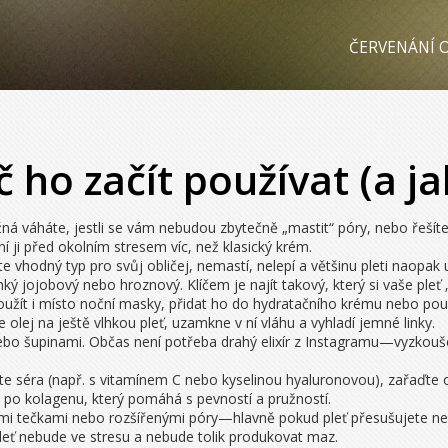
ČERVENÁNÍ O
č ho začít používat (a j
ožná váháte, jestli se vám nebudou zbytečně „mastit“ póry, nebo řešíte
í ji před okolním stresem víc, než klasický krém.
te vhodný typ pro svůj obličej, nemastí, nelepí a většinu pleti naopak u
ký jojobový nebo hroznový. Klíčem je najít takový, který si vaše pleť 
užít i místo noční masky, přidat ho do hydratačního krému nebo použ
lej na ještě vlhkou pleť, uzamkne v ní vláhu a vyhladí jemné linky.
m nebo šupinami. Občas není potřeba drahý elixír z Instagramu—vyzkouše
e séra (např. s vitamínem C nebo kyselinou hyaluronovou), zařaďte ol
 po kolagenu, který pomáhá s pevností a pružností.
ými tečkami nebo rozšířenými póry—hlavně pokud pleť přesušujete nev
leť nebude ve stresu a nebude tolik produkovat maz.