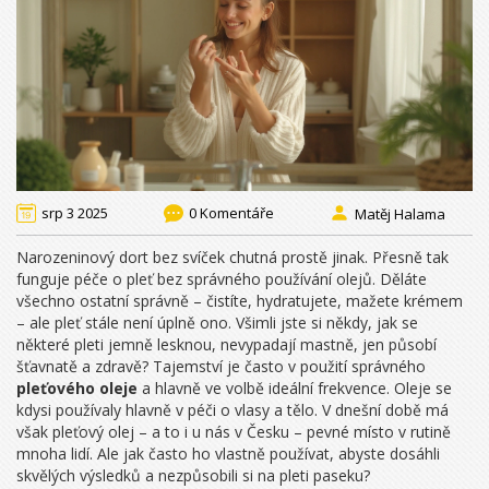
srp 3 2025
0 Komentáře
Matěj Halama
Narozeninový dort bez svíček chutná prostě jinak. Přesně tak
funguje péče o pleť bez správného používání olejů. Děláte
všechno ostatní správně – čistíte, hydratujete, mažete krémem
– ale pleť stále není úplně ono. Všimli jste si někdy, jak se
některé pleti jemně lesknou, nevypadají mastně, jen působí
šťavnatě a zdravě? Tajemství je často v použití správného
pleťového oleje
a hlavně ve volbě ideální frekvence. Oleje se
kdysi používaly hlavně v péči o vlasy a tělo. V dnešní době má
však pleťový olej – a to i u nás v Česku – pevné místo v rutině
mnoha lidí. Ale jak často ho vlastně používat, abyste dosáhli
skvělých výsledků a nezpůsobili si na pleti paseku?