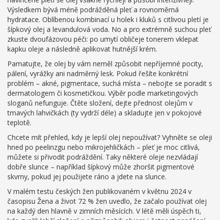
Výsledkem bývá méně podrážděná pleť a rovnoměrná
hydratace. Oblíbenou kombinací u holek i kluků s citlivou pletí je
šípkový olej a levandulová voda. No a pro extrémně suchou pleť
zkuste dvoufázovou péči: po umytí obličeje tonerem vklepat
kapku oleje a následně aplikovat hutnější krém.
Pamatujte, že olej by vám neměl způsobit nepříjemné pocity,
pálení, vyrážky ani nadměrný lesk. Pokud řešíte konkrétní
problém – akné, pigmentace, suchá místa – nebojte se poradit s
dermatologem či kosmetičkou. Výběr podle marketingových
sloganů nefunguje. Čtěte složení, dejte přednost olejům v
tmavých lahvičkách (ty vydrží déle) a skladujte jen v pokojové
teplotě.
Chcete mít přehled, kdy je lepší olej nepoužívat? Vyhněte se oleji
hned po peelinzgu nebo mikrojehličkách – pleť je moc citlivá,
můžete si přivodit podráždění. Taky některé oleje nezvládají
dobře slunce – například šípkový může zhoršit pigmentové
skvrny, pokud jej použijete ráno a jdete na slunce.
V malém testu českých žen publikovaném v květnu 2024 v
časopisu Žena a život 72 % žen uvedlo, že začalo používat olej
na každý den hlavně v zimních měsících. V létě měli úspěch ti,