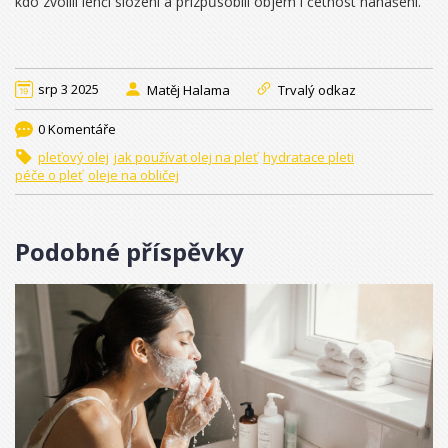
kdo zvolili lehčí složení a přizpůsobili objem i četnost nanášení.
srp 3 2025
Matěj Halama
Trvalý odkaz
0 Komentáře
pleťový olej
jak používat olej na pleť
hydratace pleti
péče o pleť
oleje na obličej
Podobné příspěvky