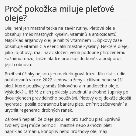
Proč pokožka miluje pleťové
oleje?
Olej není jen mastná tečka na závěr rutiny. Pleťové oleje
obsahují směs mastných kyselin, vitamínů a antioxidantů.
Například arganový olej je nabitý vitaminem E, šípkový zase
obsahuje vitamín C a esenciální mastné kyseliny. Některé oleje,
jako jojobový, mají navíc složení velmi podobné přirozenému
kožnímu mazu, takže hladce pronikají do buněk a podporují
jejich obnovu.
Pozitivní účinky nejsou jen marketingová fráze. Klinická studie
publikovaná v roce 2022 sledovala ženy s citlivou nebo sušší
pletí, které používaly směs šípkového a mandlového oleje.
Výsledek? U 85 % z nich poklesly zarudnutí a drobné šupinky po
dvou týdnech pravidelného používání. Pleťový olej dokáže zlepšit
hydrataci, posílit ochrannou bariéru pleti, zmírnit začervenání a
urychlit regeneraci drobných ranek.
Zároveň neplatí, že oleje jsou jen pro suchou pleť. Správně
zvolený olej může pomoci i mastné nebo aknózní pleti –
například tamanu, konopný nebo hroznový olej mají