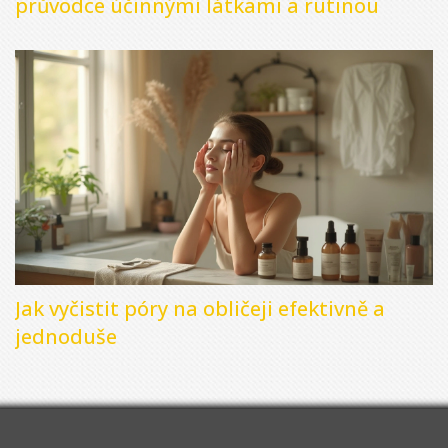
průvodce účinnými látkami a rutinou
Jak vyčistit póry na obličeji efektivně a
jednoduše