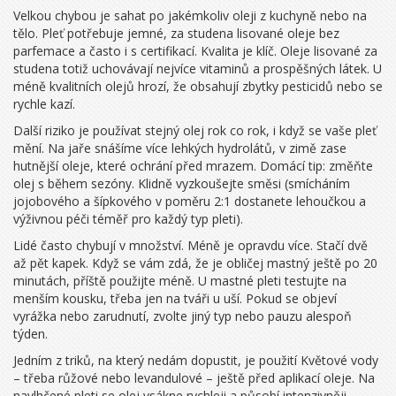
Velkou chybou je sahat po jakémkoliv oleji z kuchyně nebo na
tělo. Pleť potřebuje jemné, za studena lisované oleje bez
parfemace a často i s certifikací. Kvalita je klíč. Oleje lisované za
studena totiž uchovávají nejvíce vitaminů a prospěšných látek. U
méně kvalitních olejů hrozí, že obsahují zbytky pesticidů nebo se
rychle kazí.
Další riziko je používat stejný olej rok co rok, i když se vaše pleť
mění. Na jaře snášíme více lehkých hydrolátů, v zimě zase
hutnější oleje, které ochrání před mrazem. Domácí tip: změňte
olej s během sezóny. Klidně vyzkoušejte směsi (smícháním
jojobového a šípkového v poměru 2:1 dostanete lehoučkou a
výživnou péči téměř pro každý typ pleti).
Lidé často chybují v množství. Méně je opravdu více. Stačí dvě
až pět kapek. Když se vám zdá, že je obličej mastný ještě po 20
minutách, příště použijte méně. U mastné pleti testujte na
menším kousku, třeba jen na tváři u uší. Pokud se objeví
vyrážka nebo zarudnutí, zvolte jiný typ nebo pauzu alespoň
týden.
Jedním z triků, na který nedám dopustit, je použití Květové vody
– třeba růžové nebo levandulové – ještě před aplikací oleje. Na
navlhčené pleti se olej vsákne rychleji a působí intenzivněji.