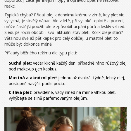
doporučuji začít jemnějšími typy a opravdu opatrně testovat
reakci.
Typická chyba? Přidat olej k dennímu krému v zimě, kdy pleť víc
vysychá, je skvělý nápad. Ale v létě, při vysoké teplotě a pocení,
může častější použití oleje způsobit ucpání pórů a lesklý vzhled.
Sledujte roční období i svůj aktuální stav pleti. Kolik oleje stačí?
Většinou dvě až pět kapek pro celý obličej, u mastné pleti to
může být dokonce méně.
Příklady běžného režimu dle typu pleti:
Suchá pleť:
večer klidně každý den, případně ráno růžový olej
pod make-up (jen kapku).
Mastná a aknózní pleť:
jednou až dvakrát týdně, lehký olej,
postupně navýšit podle pocitu.
Citlivá pleť:
pravidelně, vždy ihned na mírně vlhkou pleť,
vyhýbejte se silně parfemovaným olejům.