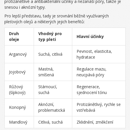
protizánětlivé a antibakteriální účinky a nezanáší póry, takže je
snesou i aknózní typy.
Pro lepší představu, tady je srovnání běžně využívaných
pleťových olejů a některých jejich benefitů:
Druh
Vhodný pro
Hlavní účinky
oleje
typ pleti
Pevnost, elasticita,
Arganový
Suchá, citlivá
hydratace
Mastná,
Regulace mazu,
Jojobový
smíšená
neucpává póry
Růžový
Stárnoucí,
Regenerace,
(šípkový)
suchá
sjednocení tónu
Aknózní,
Protizánětlivý, rychle se
Konopný
problematická
vstřebává
Mandlový
Citlivá, suchá
Zklidnění, změkčení