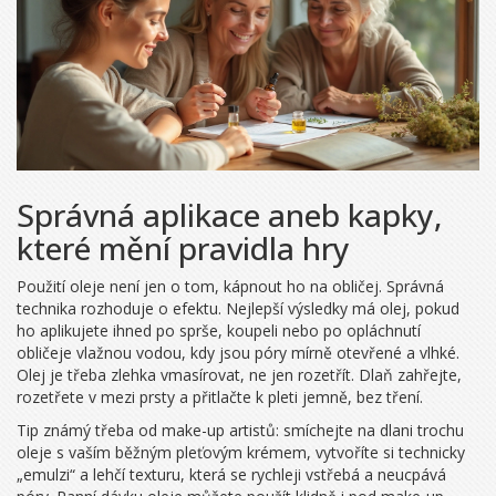
Správná aplikace aneb kapky,
které mění pravidla hry
Použití oleje není jen o tom, kápnout ho na obličej. Správná
technika rozhoduje o efektu. Nejlepší výsledky má olej, pokud
ho aplikujete ihned po sprše, koupeli nebo po opláchnutí
obličeje vlažnou vodou, kdy jsou póry mírně otevřené a vlhké.
Olej je třeba zlehka vmasírovat, ne jen rozetřít. Dlaň zahřejte,
rozetřete v mezi prsty a přitlačte k pleti jemně, bez tření.
Tip známý třeba od make-up artistů: smíchejte na dlani trochu
oleje s vaším běžným pleťovým krémem, vytvoříte si technicky
„emulzi“ a lehčí texturu, která se rychleji vstřebá a neucpává