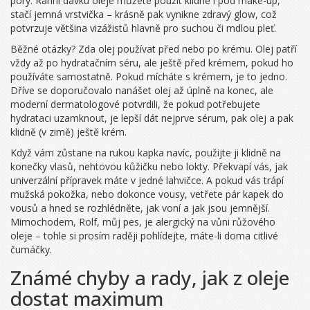
póry. Ranní dávku oleje můžete použít klidně i pod make-up,
stačí jemná vrstvička – krásně pak vynikne zdravý glow, což
potvrzuje většina vizážistů hlavně pro suchou či mdlou pleť.
Běžné otázky? Zda olej používat před nebo po krému. Olej patří
vždy až po hydratačním séru, ale ještě před krémem, pokud ho
používáte samostatně. Pokud mícháte s krémem, je to jedno.
Dříve se doporučovalo nanášet olej až úplně na konec, ale
moderní dermatologové potvrdili, že pokud potřebujete
hydrataci uzamknout, je lepší dát nejprve sérum, pak olej a pak
klidně (v zimě) ještě krém.
Když vám zůstane na rukou kapka navíc, použijte ji klidně na
konečky vlasů, nehtovou kůžičku nebo lokty. Překvapí vás, jak
univerzální přípravek máte v jedné lahvičce. A pokud vás trápí
mužská pokožka, nebo dokonce vousy, vetřete pár kapek do
vousů a hned se rozhlédněte, jak voní a jak jsou jemnější.
Mimochodem, Rolf, můj pes, je alergický na vůni růžového
oleje – tohle si prosím raději pohlídejte, máte-li doma citlivé
čumáčky.
Známé chyby a rady, jak z oleje
dostat maximum