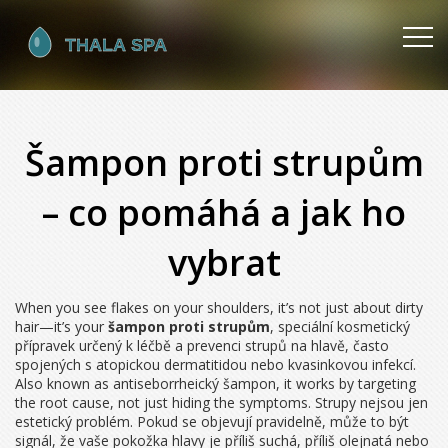
Šampon proti strupům
– co pomáhá a jak ho
vybrat
When you see flakes on your shoulders, it’s not just about dirty
hair—it’s your
šampon proti strupům
,
speciální kosmetický
přípravek určený k léčbě a prevenci strupů na hlavě, často
spojených s atopickou dermatitidou nebo kvasinkovou infekcí
.
Also known as
antiseborrheický šampon
, it works by targeting
the root cause, not just hiding the symptoms.
Strupy nejsou jen
estetický problém. Pokud se objevují pravidelně, může to být
signál, že vaše pokožka hlavy je příliš suchá, příliš olejnatá nebo