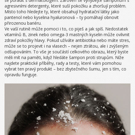
se poradit s dermatologem. Zároveň se vyhýbejte šamponům s
agresivními detergenty, které suší pokožku a zhoršují problém.
Místo toho hledejte ty, které obsahují hydratační látky jako
pantenol nebo kyselina hyaluronová – ty pomáhají obnovit
přirozenou bariéru.
Ve vaší rutině může pomoci i to, co piješ a jak spíš. Nedostatek
vitamínů B, zinek nebo omega-3 mastných kyselin může ovlivnit
zdraví pokožky hlavy. Pokud užíváte antibiotika nebo máte stres,
může se to projevit i na vlasech – nejen ztrátou, ale i zvýšeným
odšupováním. To vše je součástí celkového obrazu, který byste
měli mít na paměti, když hledáte šampon proti strupům. Níže
najdete praktické příběhy, rady a testy, které vám pomohou
vybrat ten pravý produkt – bez zbytečného šumu, jen s tím, co
opravdu funguje.