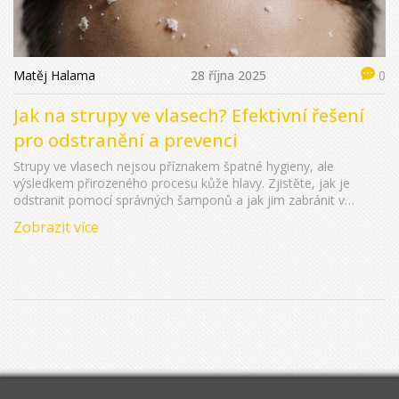
Matěj Halama
28 října 2025
0
Jak na strupy ve vlasech? Efektivní řešení
pro odstranění a prevenci
Strupy ve vlasech nejsou příznakem špatné hygieny, ale
výsledkem přirozeného procesu kůže hlavy. Zjistěte, jak je
odstranit pomocí správných šamponů a jak jim zabránit v
návratu.
Zobrazit více