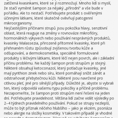
zatížená kvasinkami, které se jí rozmnožují. Mnoho lidí si myslí,
že stačí vyměnit šampon za nějaký „přírodní“ a vše bude v
pořádku. Ale to nestačí. Potřebujete produkt s ověřenými
účinnými látkami, které skutečně ovlivňují patogenní
mikroorganismy.
Nejčastějšími příčinami strupů jsou
pokožka hlavy
,
senzitivní
oblast, která reaguje na změny v rovnováze mikroflóry,
hormonálních výkyvech nebo používání nesprávných produktů
,
kvasinky Malassezia
,
přirozeně přítomné kvasinky, které při
přehnaném růstu způsobují zvýšenou tvorbu kůže a
odšupování
, a
dermokosmetika
,
speciálně formulované
produkty s léčivými látkami, které léčí nejen povrch, ale i základní
příčinu problému
. Ne každý šampon proti strupům je stejný.
Některé obsahují ketoconazol, který potlačuje kvasinky, jiné
mají pyrithion zinek nebo síru, které pomáhají snížit zánět a
odstraňovat přebytečnou kůži. Některé jsou navržené pro
citlivou pleť, jiné pro silnější případy. Důležité je, abyste si vybrali
ten, který odpovídá vašemu typu pokožky a příčině problému.
Nezapomeňte, že šampon proti strupům není řešení na jeden
dní. Potřebujete pravidelnost. Většina lidí začne vidět výsledky po
2–4 týdnech pravidelného používání. Pokud se strupy nezlepší,
může to být příznak něčeho hlubšího – jako je ekzém, psoriáza
nebo alergie na složky kosmetiky. V takovém případě je vhodné