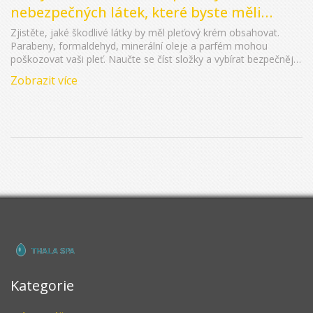
nebezpečných látek, které byste měli
vyhýbat
Zjistěte, jaké škodlivé látky by měl pleťový krém obsahovat.
Parabeny, formaldehyd, minerální oleje a parfém mohou
poškozovat vaši pleť. Naučte se číst složky a vybírat bezpečnější
produkty.
Zobrazit více
Kategorie