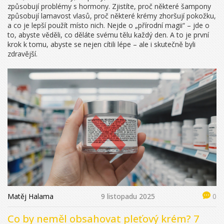
způsobují problémy s hormony. Zjistíte, proč některé šampony
způsobují lamavost vlasů, proč některé krémy zhoršují pokožku,
a co je lepší použít místo nich. Nejde o „přírodní magii“ – jde o
to, abyste věděli, co děláte svému tělu každý den. A to je první
krok k tomu, abyste se nejen cítili lépe – ale i skutečně byli
zdravější.
Matěj Halama
9 listopadu 2025
0
Co by neměl obsahovat pleťový krém? 7