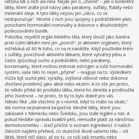
většina lidí o nich ani neví.
Nejde jen o „chemii“ – jde o konkrétní
látky, které znáte pod názvy jako parabeny, sulfáty, ftaláty nebo
mineralní oleje. A tyto látky nejsou jen „něco, co se
nedoporučuje“. Mnohé z nich jsou spojeny s podrážděním pleti,
poruchami hormonální rovnováhy a dokonce s dlouhodobým
poškozováním buněk.
Pokožka
,
největší orgán lidského těla, který slouží jako bariéra
proti cizím látkám
není jen „povrch“. Je aktivním orgánem, který
vstřebává až 60 % toho, co na ni nanášíte. Když používáte krém
s
sulfáty
,
povrchově aktivními látkami, které vytvářejí pěnu a
často způsobují sucho a podráždění
, nebo
parabeny
,
konzervanty, které mohou imitovat estrogen a rušit hormonální
systém
, vaše tělo to nejen „přijme“ – reaguje na to. Výsledkem
může být suchá pleť, vyrážky, zvýšená citlivost nebo dokonce
zhoršení problémů jako akné nebo ekzém. A to vše jen proto,
že někdo přidal do produktu látku, která ho zlevnila a prodloužila
jeho životnost – ne proto, že by to bylo dobré pro vás.
Někdo říká: „Ale všechno je v normě, když to máte na obalu.“
Ale norma neznamená bezpečná. Mnohé látky, které jsou
zakázané v Německu nebo Švédsku, jsou stále legální u nás. A
pokud hledáte opravdu kvalitní péči, nemusíte platit za náročnou
dermokosmetiku – stačí přečíst si seznam ingrediencí. V našich
článcích najdete přehled, co skutečně škodí vašemu tělu – od
látek, které ničí vlasy, až po ty, co ruší vaši imunitu nebo