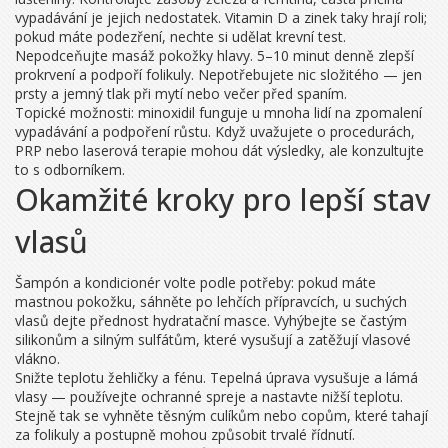
vypadávání je jejich nedostatek. Vitamin D a zinek taky hrají roli;
pokud máte podezření, nechte si udělat krevní test.
Nepodceňujte masáž pokožky hlavy. 5–10 minut denně zlepší
prokrvení a podpoří folikuly. Nepotřebujete nic složitého — jen
prsty a jemný tlak při mytí nebo večer před spaním.
Topické možnosti: minoxidil funguje u mnoha lidí na zpomalení
vypadávání a podpoření růstu. Když uvažujete o procedurách,
PRP nebo laserová terapie mohou dát výsledky, ale konzultujte
to s odborníkem.
Okamžité kroky pro lepší stav
vlasů
Šampón a kondicionér volte podle potřeby: pokud máte
mastnou pokožku, sáhněte po lehčích přípravcích, u suchých
vlasů dejte přednost hydratační masce. Vyhýbejte se častým
silikonům a silným sulfátům, které vysušují a zatěžují vlasové
vlákno.
Snižte teplotu žehličky a fénu. Tepelná úprava vysušuje a lámá
vlasy — používejte ochranné spreje a nastavte nižší teplotu.
Stejně tak se vyhněte těsným culíkům nebo copům, které tahají
za folikuly a postupně mohou způsobit trvalé řídnutí.