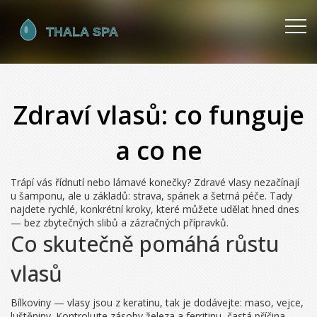
Zdraví vlasů: co funguje
a co ne
Trápí vás řídnutí nebo lámavé konečky? Zdravé vlasy nezačínají
u šamponu, ale u základů: strava, spánek a šetrná péče. Tady
najdete rychlé, konkrétní kroky, které můžete udělat hned dnes
— bez zbytečných slibů a zázračných přípravků.
Co skutečně pomáhá růstu
vlasů
Bílkoviny — vlasy jsou z keratinu, tak je dodávejte: maso, vejce,
luštěniny. Kontrolujte zásoby železa a ferritinu, častá příčina