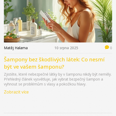
Matěj Halama
10 srpna 2025
0
Šampony bez škodlivých látek: Co nesmí
být ve vašem šamponu?
Zjistěte, které nebezpečné látky by v šamponu nikdy být neměly.
Přehledný článek vysvětluje, jak vybrat bezpečný šampon a
vyhnout se problémům s vlasy a pokožkou hlavy.
Zobrazit více