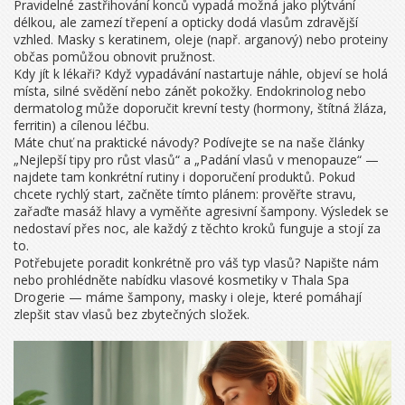
Pravidelné zastřihování konců vypadá možná jako plýtvání
délkou, ale zamezí třepení a opticky dodá vlasům zdravější
vzhled. Masky s keratinem, oleje (např. arganový) nebo proteiny
občas pomůžou obnovit pružnost.
Kdy jít k lékaři? Když vypadávání nastartuje náhle, objeví se holá
místa, silné svědění nebo zánět pokožky. Endokrinolog nebo
dermatolog může doporučit krevní testy (hormony, štítná žláza,
ferritin) a cílenou léčbu.
Máte chuť na praktické návody? Podívejte se na naše články
„Nejlepší tipy pro růst vlasů“ a „Padání vlasů v menopauze“ —
najdete tam konkrétní rutiny i doporučení produktů. Pokud
chcete rychlý start, začněte tímto plánem: prověřte stravu,
zařaďte masáž hlavy a vyměňte agresivní šampony. Výsledek se
nedostaví přes noc, ale každý z těchto kroků funguje a stojí za
to.
Potřebujete poradit konkrétně pro váš typ vlasů? Napište nám
nebo prohlédněte nabídku vlasové kosmetiky v Thala Spa
Drogerie — máme šampony, masky i oleje, které pomáhají
zlepšit stav vlasů bez zbytečných složek.