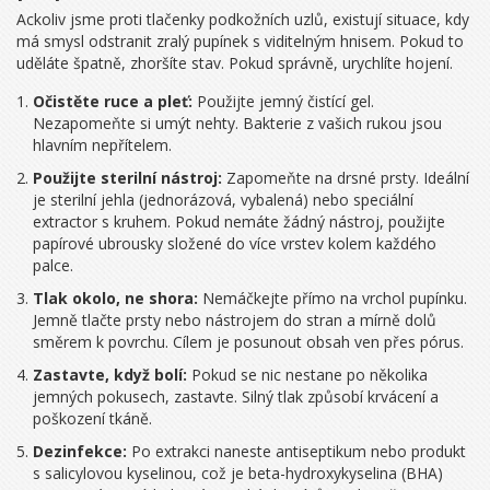
Ackoliv jsme proti tlačenky podkožních uzlů, existují situace, kdy
má smysl odstranit zralý pupínek s viditelným hnisem. Pokud to
uděláte špatně, zhoršíte stav. Pokud správně, urychlíte hojení.
Očistěte ruce a pleť:
Použijte jemný čistící gel.
Nezapomeňte si umýt nehty. Bakterie z vašich rukou jsou
hlavním nepřítelem.
Použijte sterilní nástroj:
Zapomeňte na drsné prsty. Ideální
je sterilní jehla (jednorázová, vybalená) nebo speciální
extractor s kruhem. Pokud nemáte žádný nástroj, použijte
papírové ubrousky složené do více vrstev kolem každého
palce.
Tlak okolo, ne shora:
Nemáčkejte přímo na vrchol pupínku.
Jemně tlačte prsty nebo nástrojem do stran a mírně dolů
směrem k povrchu. Cílem je posunout obsah ven přes pórus.
Zastavte, když bolí:
Pokud se nic nestane po několika
jemných pokusech, zastavte. Silný tlak způsobí krvácení a
poškození tkáně.
Dezinfekce:
Po extrakci naneste antiseptikum nebo produkt
s
salicylovou kyselinou
, což je
beta-hydroxykyselina (BHA)