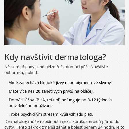
Kdy navštívit dermatologa?
Některé případy akné nelze řešit domácí péčí. Navštivte
odborníka, pokud:
Akné zanechává hluboké jizvy nebo pigmentové skvrny.
Máte více než 20 zánětlivých prvků na obličeji.
Domácí léčba (BHA, retinol) nefunguje po 8-12 týdnech
pravidelného používání.
Trpíte psychickým stresem kvůli vzhledu pleti.
Dermatolog může nabídnout injekci kortikosteroidů přímo do
cysty. Tento zákrok zmenší zánět a bolest během 24 hodin. Je to