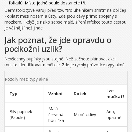
folikulů. Místo jedné boule dostanete tři.
Dermatologové varují před tzv. "trojúhelníkem smrti" na obličeji
- oblast mezi nosem a ústy. Zde jsou cévy přímo spojeny s
mozkem. I když je riziko sepse malé, šíření infekce touto cestou
je vážnější než jinde.
Jak poznat, že jde opravdu o
podkožní uzlík?
Nevšechny pupínky jsou stejné. Než začnete plánovat akci,
musíte identifikovat nepřítele. Zde je rychlý průvodce typy akné:
Rozdíly mezi typy akné
Lze
Typ
Vzhled
Dotek
mačkat?
Malá
Bílý pupínek
Ano,
červená
Mírně citlivý
(Papule)
opatrně
boulička