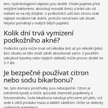
Ano, hydrokolagenní náplasti jsou skvělé. Chrání pupínek před
vnějšími bakteriemi, absorbují exsudát (hnis) a brání vás od
nutkání se na něj dotýkat. U podkožních uzlů bez otvoru však
náplast nezabere tak dobře, protože nemá kam sát obsah.
Nejvíce pomáhají u malých bílých pupínků.
Kolik dní trvá vymizení
podkožního akné?
Podkožní cysta může trvat od několika dnů až po několik týdnů.
Bez zásahu se tělo snaží zánět absorbovat samo. S použitím
salicylové kyseliny nebo teplých obkladů může proces zkrátit na
3-7 dní.
Je bezpečné používat citron
nebo sodu bikarbonu?
Ne, tyto domáce prostředky jsou nebezpečné. Citron je
extrémně kyselý a může způsobit chemické popáleniny a
fotosenzitivitu. Soda bikarbona narušuje přirozené pH pleti, což
vede k větší produkci mazu a dalším zánětům. Držte se vědecky
ověřených ingrediencí.