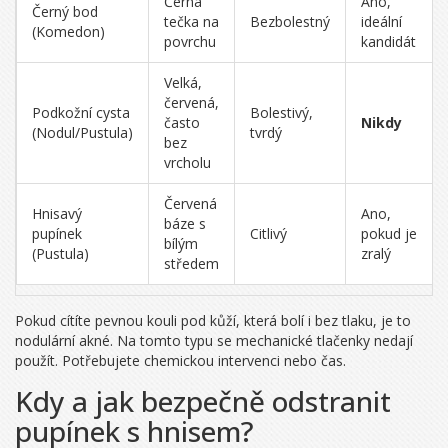
Černá
Ano,
Černý bod
tečka na
Bezbolestný
ideální
(Komedon)
povrchu
kandidát
Velká,
červená,
Podkožní cysta
Bolestivý,
často
Nikdy
(Nodul/Pustula)
tvrdý
bez
vrcholu
Červená
Hnisavý
Ano,
báze s
pupínek
Citlivý
pokud je
bílým
(Pustula)
zralý
středem
Pokud cítíte pevnou kouli pod kůží, která bolí i bez tlaku, je to
nodulární akné. Na tomto typu se mechanické tlačenky nedají
použít. Potřebujete chemickou intervenci nebo čas.
Kdy a jak bezpečně odstranit
pupínek s hnisem?