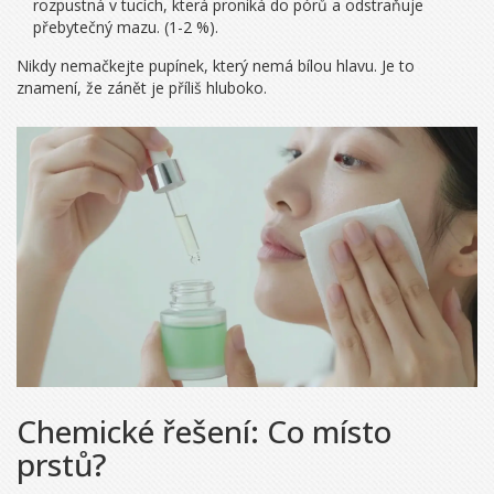
rozpustná v tucích, která proniká do pórů a odstraňuje
přebytečný mazu
.
(1-2 %).
Nikdy nemačkejte pupínek, který nemá bílou hlavu. Je to
znamení, že zánět je příliš hluboko.
Chemické řešení: Co místo
prstů?