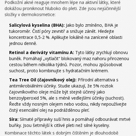
Podkožní akné reaguje mnohem lépe na aktivní látky, které
dokážou proniknout hluboko do pleti. Zde jsou nejúčinnější
složky v dermokosmetice:
Salicylová kyselina (BHA):
Jako bylo zmíněno, BHA je
tukoroměr. Čistí póry zevnitř a snižuje zánět. Hledejte
koncentrace 0,5-2 %. Aplikujte lokálně na zanícené oblasti
jednou denně.
Retinol a deriváty vitamínu A:
Tyto látky zrychlují obnovu
buněk. Pomáhají „vytlačit“ blokovaný maz nahoru přirozenou
cestou během několika týdnů. Pozor, mohou způsobovat
suchost, proto kombinujte s hydratačním krémem.
Tea Tree Oil (čajovníkový olej):
Přírodní alternativa s
antimikrobiálními účinky. Studie ukazují, že 5% roztok
čajovníkového oleje může být stejně účinný jako
benzoylperoxid 5%, ale s méně vedlejšími účinky (suchost).
Řeďte vždy nosným olejem nebo vodou, nikdy nepoužívejte
čistý esenciální olej na podrážděnou pleť.
Síra:
Sírnaté přípravky suší hnis a pomáhají odbourávat mrtvé
buňky. Jsou šetrnější k citlivé pleti než silné kyseliny.
Kombinace těchto látek s dobrým čištěním je dlouhodobě