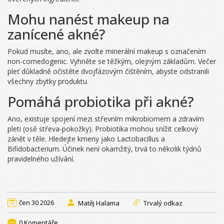
Mohu nanést makeup na
zanícené akné?
Pokud musíte, ano, ale zvolte minerální makeup s označením
non-comedogenic. Vyhněte se těžkým, olejným základům. Večer
pleť důkladně očistěte dvojfázovým čištěním, abyste odstranili
všechny zbytky produktu.
Pomáhá probiotika při akné?
Ano, existuje spojení mezi střevním mikrobiomem a zdravím
pleti (osě střeva-pokožky). Probiotika mohou snížit celkový
zánět v těle. Hledejte kmeny jako Lactobacillus a
Bifidobacterium. Účinek není okamžitý, trvá to několik týdnů
pravidelného užívání.
čen 30 2026
Matěj Halama
Trvalý odkaz
0 Komentáře