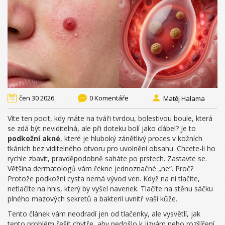
čen 30 2026
0 Komentáře
Matěj Halama
Víte ten pocit, kdy máte na tváři tvrdou, bolestivou boule, která
se zdá být neviditelná, ale při doteku bolí jako ďábel? Je to
podkožní akné
, které
je hluboký zánětlivý proces v kožních
tkáních bez viditelného otvoru pro uvolnění obsahu
.
Chcete-li ho
rychle zbavit, pravděpodobně saháte po prstech. Zastavte se.
Většina dermatologů vám řekne jednoznačné „ne“. Proč?
Protože podkožní cysta nemá vývod ven. Když na ni tlačíte,
netlačíte na hnis, který by vyšel navenek. Tlačíte na stěnu sáčku
plného mazových sekretů a bakterií uvnitř vaší kůže.
Tento článek vám neodradí jen od tlačenky, ale vysvětlí, jak
tento problém řešit chytře, aby nedošlo k jizvám nebo rozšíření