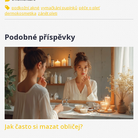
podkožní akné
vymačkání pupínků
péče o pleť
dermokosmetika
zánět pleti
Podobné příspěvky
Jak často si mazat obličej?