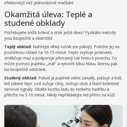
efektivnější než jednorázové mačkání.
Okamžitá úleva: Teplé a
studené obklady
Potřebujete snížit bolest a otok ještě dnes? Fyzikální metody
jsou bezpečné a okamžité.
Teplý obklad:
Nahřejte vlhký ručník (ne pálivý!). Položte jej na
postiženou oblast na 10-15 minut. Teplo zvyšuje prokrvení,
změkčuje maz a podporuje přirozený tok hnisu k povrchu. To
může pomoci pupínku „zrát“ a vytvořit bílou hlavu, kterou pak
lze bezpečně odstranit.
Studený obklad:
Pokud je pupínek velmi zarudlý, pulzuje a bolí,
led zabere lépe. Led zužuje cévy, snižuje otok a tlumí bolestivé
nervové signály. Obalte kostku ledu do tenkého hadříku a
přiložte na 5-10 minut. Nikdy nepřikládejte led přímo na kůži.