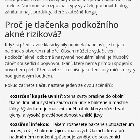
infekce. Naučíme se rozpoznat typy vyrážek, pochopit biologii
zánětu a najít produkty, které skutečně fungují.
Proč je tlačenka podkožního
akné riziková?
Když si představíte klasický bílý pupínek (papulus), je to jako
balónek s otvorem nahoře. Obsah můžete vytlačit ven.
Podkožní akné, odborně nazývané
nodulární akné
, je
hluboký
zánět sousedící s pojivovou tkání, který nemá přímou spojení s
povrchem pleti
.
Představte si to spíše jako tenisový míček ukrytý
pod gumovým loutkem.
Pokud začnete tlačit, nastane jeden ze dvou scénářů:
Roztržení kapsle uvnitř:
Stěna cysty praskne do okolní
tkáně. Imunitní systém zaútočí na uniklé bakterie a mastné
látky. Výsledkem je masivní zánět, otok, který může trvat
týdny, a vysoká pravděpodobnost vzniklé jizvy.
Rozšíření infekce:
Tlakem roznesete bakterie
Cutibacterium
acnes
, což je
bakterie žijící v mazových žlázách, která při
nadměrném množení způsobuje záněty
.
do sousedních