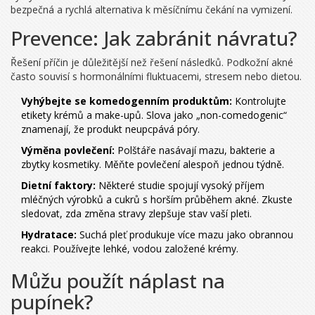
bezpečná a rychlá alternativa k měsíčnímu čekání na vymizení.
Prevence: Jak zabránit návratu?
Řešení příčin je důležitější než řešení následků. Podkožní akné
často souvisí s hormonálními fluktuacemi, stresem nebo dietou.
Vyhýbejte se komedogenním produktům:
Kontrolujte
etikety krémů a make-upů. Slova jako „non-comedogenic“
znamenají, že produkt neupcpává póry.
Výměna povlečení:
Polštáře nasávají mazu, bakterie a
zbytky kosmetiky. Měňte povlečení alespoň jednou týdně.
Dietní faktory:
Některé studie spojují vysoký příjem
mléčných výrobků a cukrů s horším průběhem akné. Zkuste
sledovat, zda změna stravy zlepšuje stav vaší pleti.
Hydratace:
Suchá pleť produkuje více mazu jako obrannou
reakci. Používejte lehké, vodou založené krémy.
Můžu použít náplast na
pupínek?