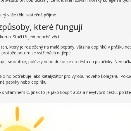
 of Medicinal Food
ukázaly, že lidé, kteří užívali mořský kolagen 8 tý
erý vaše tělo skutečně přijme.
 způsoby, které fungují
orun. Stačí tři jednoduché věci.
e ten, který je rozložený na malé peptidy. Většina doplňků v prášku n
k, protože potom se vstřebává nejlépe.
aje, smoothie, polévky nebo dokonce do těsta na palačinky. Nemačká
ělo ho potřebuje jako katalyzátor pro výrobu nového kolagenu. Pokud 
né papriky nebo doplňku.
 vitamínem C. Jinak to je jako koupit auta a nevytvořit cestu, po kte