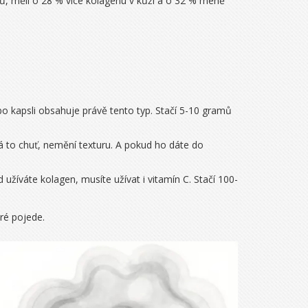
dnů, měli o 28 % více kolagenu v kůži a o 32 % méně
ebo kapsli obsahuje právě tento typ. Stačí 5-10 gramů
 to chuť, nemění texturu. A pokud ho dáte do
užíváte kolagen, musíte užívat i vitamín C. Stačí 100-
ré pojede.