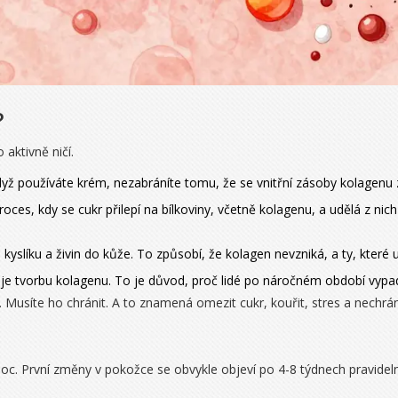
?
 aktivně ničí.
yž používáte krém, nezabráníte tomu, že se vnitřní zásoby kolagenu z
proces, kdy se cukr přilepí na bílkoviny, včetně kolagenu, a udělá z ni
 kyslíku a živin do kůže. To způsobí, že kolagen nevzniká, a ty, které u
okuje tvorbu kolagenu. To je důvod, proč lidé po náročném období vypa
 Musíte ho chránit. A to znamená omezit cukr, kouřit, stres a nechrán
oc. První změny v pokožce se obvykle objeví po 4-8 týdnech pravidelné