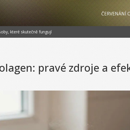
ČERVENÁNÍ O
soby, které skutečně fungují
olagen: pravé zdroje a efe