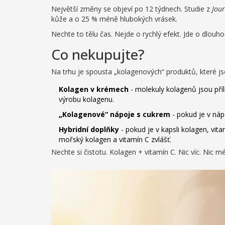
Největší změny se objeví po 12 týdnech. Studie z
Jour
kůže a o 25 % méně hlubokých vrásek.
Nechte to tělu čas. Nejde o rychlý efekt. Jde o dlouh
Co nekupujte?
Na trhu je spousta „kolagenových“ produktů, které j
Kolagen v krémech
- molekuly kolagenů jsou pří
výrobu kolagenu.
„Kolagenové“ nápoje s cukrem
- pokud je v nápo
Hybridní doplňky
- pokud je v kapsli kolagen, vita
mořský kolagen a vitamín C zvlášť.
Nechte si čistotu. Kolagen + vitamín C. Nic víc. Nic m