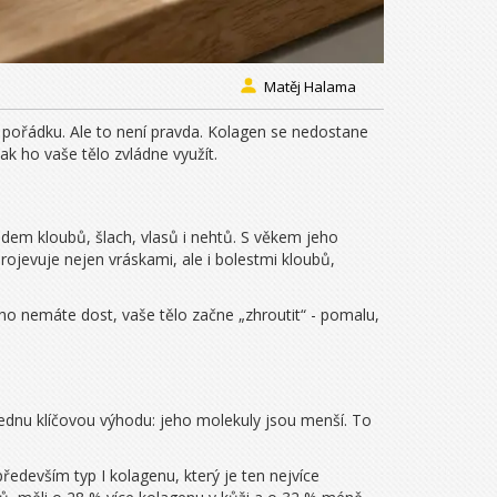
Matěj Halama
 v pořádku. Ale to není pravda. Kolagen se nedostane
ak ho vaše tělo zvládne využít.
adem kloubů, šlach, vlasů i nehtů. S věkem jeho
 projevuje nejen vráskami, ale i bolestmi kloubů,
ho nemáte dost, vaše tělo začne „zhroutit“ - pomalu,
ednu klíčovou výhodu: jeho molekuly jsou menší. To
ředevším typ I kolagenu, který je ten nejvíce