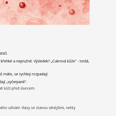
ničí.
ch křehké a nepružné. Výsledek? „Cukrová kůže“ - tvrdá,
ž máte, se rychleji rozpadají.
dají „vyčerpaně“.
it kůži před sluncem.
ho užívání. Vlasy se stanou silnějšími, nehty