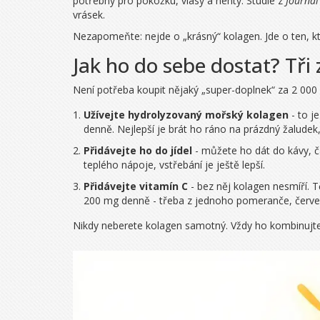
potřebný pro pokožku, vlasy a nehty. Studie z
Journal
vrásek.
Nezapomeňte: nejde o „krásný“ kolagen. Jde o ten, kt
Jak ho do sebe dostat? Tři
Není potřeba koupit nějaký „super-doplnek“ za 2 000 k
Užívejte hydrolyzovaný mořský kolagen
- to j
denně. Nejlepší je brát ho ráno na prázdný žalude
Přidávejte ho do jídel
- můžete ho dát do kávy, č
teplého nápoje, vstřebání je ještě lepší.
Přidávejte vitamín C
- bez něj kolagen nesmíří. T
200 mg denně - třeba z jednoho pomeranče, červe
Nikdy neberete kolagen samotný. Vždy ho kombinujte s