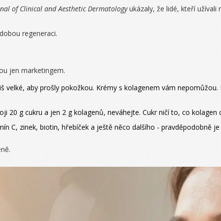
nal of Clinical and Aesthetic Dermatology
ukázaly, že lidé, kteří užíva
odobou regeneraci.
sou jen marketingem.
liš velké, aby prošly pokožkou. Krémy s kolagenem vám nepomůžou. 
ji 20 g cukru a jen 2 g kolagenů, neváhejte. Cukr ničí to, co kolagen c
mín C, zinek, biotin, hřebíček a ještě něco dalšího - pravděpodobně je
éně.