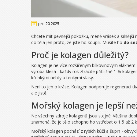
pro 20 2025
Chcete mít pevnější pokožku, méně vrásek a silnější n
do těla jen proto, že jste ho koupili. Musíte ho
do se
Proč je kolagen důležitý?
Kolagen je nejvíce rozšířeným bílkovinovým vláknem v
výroba klesá - každý rok ztrácíte přibližně 1 % kolagen
křehkými nehty a tenkými vlasy.
Není to jen o kráse. Kolagen podporuje regeneraci tk
ale jistě.
Mořský kolagen je lepší ne
Ne všechny zdroje kolagenů jsou stejné. Většina dop
znamená, že je tělo schopno ho vstřebat o 1,5 až 2 kr
Mořský kolagen pochází z rybích kůží a šupin - obvykl