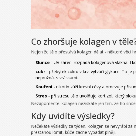
Co zhoršuje kolagen v těle
Nejen že tělo přestává kolagen dělat - některé věci ho
Slunce
- UV záření rozpadá kolagenová vlákna. I kd
cukr
- přebytek cukru v krvi vytváří glykace. To je 
nepružná, s vráskami.
Kouření
- nikotin zúží krevní cévy a omezuje přísun
Stres
- při stresu tělo uvolňuje kortizol, který bl
Nezapomeňte: kolagen nezískáte jen tím, že ho sníte.
Kdy uvidíte výsledky?
Nečekáte výsledky za týden. Kolagen se nevyrábí za n
přestanou lomit, kůže začne vypadat plněji.