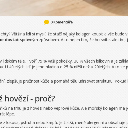
0 Komentáře
ehty? Většina lidí si myslí, že stačí nějaký kolagen koupit a vše bude
be dostat
správným způsobem. A to nejen tím, že ho sníte, ale tím, j
 lidském těle. Tvoří 75 % vaší pokožky, 30 % všech bílkovin a je zákl
u. U 40letých lidí je jeho hladina o 25 % nižší než u 20letých. A to se
ání, zlepšuje pružnost kůže a pomáhá tělu udržovat strukturu. Pokud 
ž hovězí - proč?
lňků na trhu je z hovězí nebo vepřové kůže. Ale mořský kolagen má j
át lépe.
e z lososa, pstruha nebo karpů. Je čistší, méně alergenní a obsahuje p