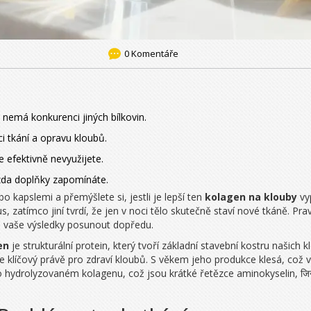
0 Komentáře
 nemá konkurenci jiných bílkovin.
ci tkání a opravu kloubů.
e efektivně nevyužijete.
 zda doplňky zapomínáte.
bo kapslemi a přemýšlete si, jestli je lepší ten
kolagen na klouby
vy
s, zatímco jiní tvrdí, že jen v noci tělo skutečně staví nové tkáně. Pr
u vaše výsledky posunout dopředu.
en
je
strukturální protein, který tvoří základní stavební kostru našich 
 je klíčový právě pro zdraví kloubů. S věkem jeho produkce klesá, což
po
hydrolyzovaném kolagenu
, což jsou krátké řetězce aminokyselin, जि