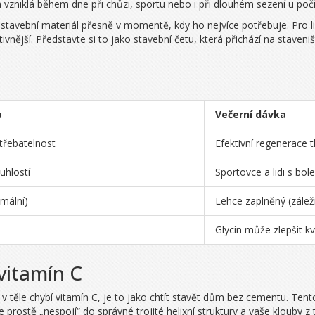
a vzniklá během dne při chůzi, sportu nebo i při dlouhém sezení u počí
 stavební materiál přesně v momentě, kdy ho nejvíce potřebuje. Pro lid
ivnější. Představte si to jako stavební četu, která přichází na staven
a
Večerní dávka
třebatelnost
Efektivní regenerace t
tuhlostí
Sportovce a lidi s bol
imální)
Lehce zaplněný (záleží
Glycin může zlepšit kv
 vitamín C
v těle chybí
vitamín C
, je to jako chtít stavět dům bez cementu. Tent
e prostě „nespojí“ do správné trojité helixní struktury a vaše klouby z 