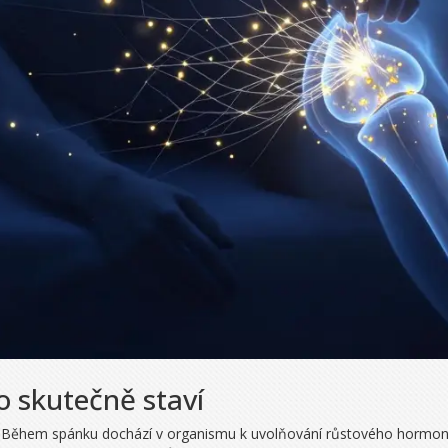
o skutečně staví
i. Během spánku dochází v organismu k uvolňování růstového hormonu,