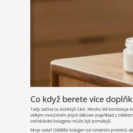
Co když berete více doplň
Tady začíná ta složitější část. Mnoho lidí kombinuje 
velkým množstvím jiných bílkovin (například s mléke
vstřebávání kolagenu může být pomalejší.
Moje rada? Oddělte kolagen od ostatních proteinů ale