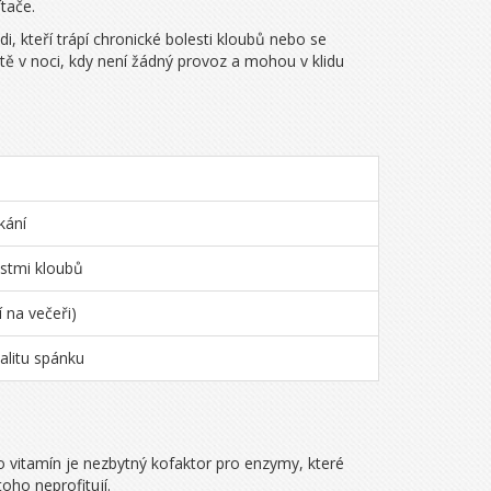
tače.
i, kteří trápí chronické bolesti kloubů nebo se
iště v noci, kdy není žádný provoz a mohou v klidu
kání
estmi kloubů
 na večeři)
alitu spánku
o vitamín je nezbytný kofaktor pro enzymy, které
toho neprofitují.