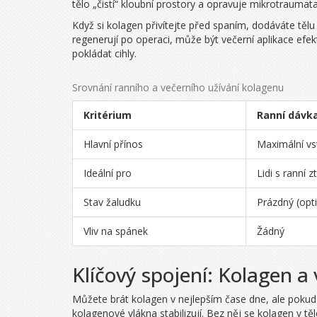
tělo „čistí“ kloubní prostory a opravuje mikrotraumat
Když si kolagen přivítejte před spaním, dodáváte tělu
regenerují po operaci, může být večerní aplikace efekt
pokládat cihly.
Srovnání ranního a večerního užívání kolagenu
Kritérium
Ranní dávk
Hlavní přínos
Maximální vs
Ideální pro
Lidi s ranní z
Stav žaludku
Prázdný (opt
Vliv na spánek
Žádný
Klíčový spojení: Kolagen a
Můžete brát kolagen v nejlepším čase dne, ale pokud 
kolagenové vlákna stabilizují. Bez něj se kolagen v těl