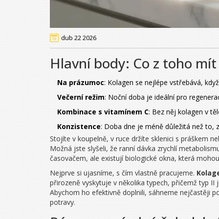
dub 22 2026
Hlavní body: Co z toho mít
Na prázumoc
: Kolagen se nejlépe vstřebává, když
Večerní režim
: Noční doba je ideální pro regenera
Kombinace s vitamínem C
: Bez něj kolagen v těl
Konzistence
: Doba dne je méně důležitá než to,
Stojíte v koupelně, v ruce držíte sklenici s práškem ne
Možná jste slyšeli, že ranní dávka zrychlí metabolismu
časovačem, ale existují biologické okna, která moho
Nejprve si ujasníme, s čím vlastně pracujeme.
Kolag
přirozeně vyskytuje v několika typech, přičemž typ II
Abychom ho efektivně doplnili, sáhneme nejčastěji 
potravy.