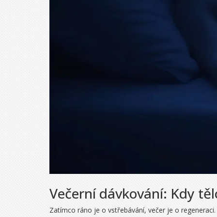
Večerní dávkování: Kdy těl
Zatímco ráno je o vstřebávání, večer je o regenerac