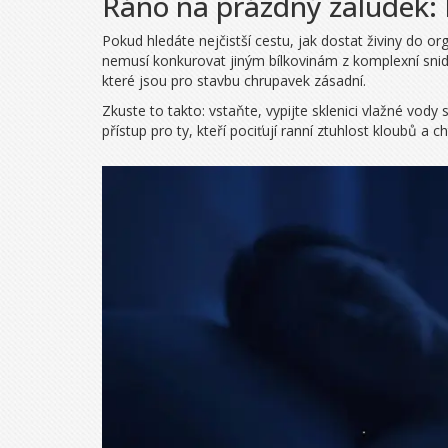
Ráno na prázdný žaludek: 
Pokud hledáte nejčistší cestu, jak dostat živiny do 
nemusí konkurovat jiným bílkovinám z komplexní snida
které jsou pro stavbu chrupavek zásadní.
Zkuste to takto: vstaňte, vypijte sklenici vlažné vo
přístup pro ty, kteří pociťují ranní ztuhlost kloubů a