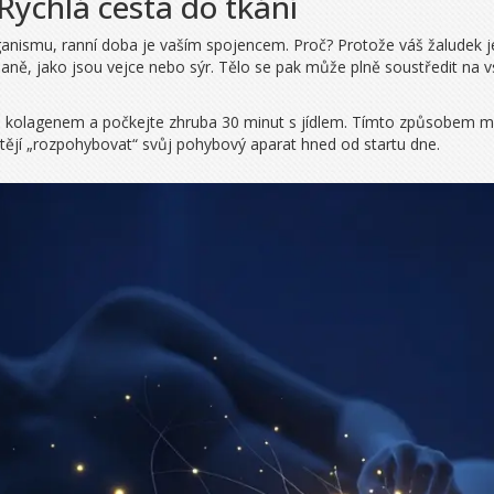
Rychlá cesta do tkání
organismu, ranní doba je vaším spojencem. Proč? Protože váš žaludek 
ně, jako jsou vejce nebo sýr. Tělo se pak může plně soustředit na vs
dy s kolagenem a počkejte zhruba 30 minut s jídlem. Tímto způsobem ma
 chtějí „rozpohybovat“ svůj pohybový aparat hned od startu dne.