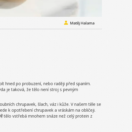
Matěj Halama
pít hned po probuzení, nebo raději před spaním.
avda je taková, že tělo není stroj s pevným
kloubních chrupavek, šlach, váz i kůže
. V našem těle se
 vede k opotřebení chrupavek a vráskám na obličeji.
न्हें tělo vstřebá mnohem snáze než celý protein z