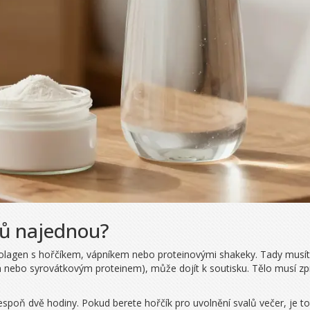
ků najednou?
kolagen s
hořčíkem
, vápníkem nebo proteinovými shakeky. Tady musít
m nebo syrovátkovým proteinem), může dojít k soutisku. Tělo musí z
spoň dvě hodiny. Pokud berete hořčík pro uvolnění svalů večer, je to 