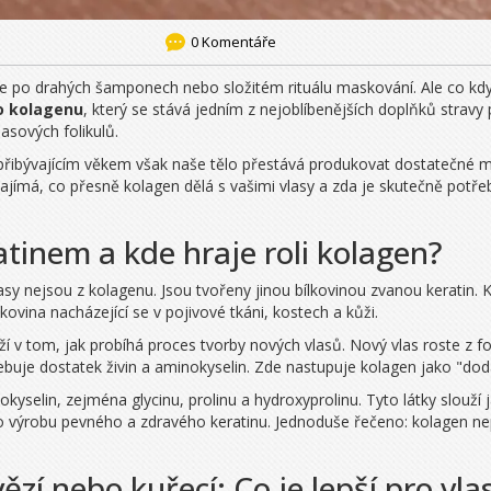
0 Komentáře
nete po drahých šamponech nebo složitém rituálu maskování. Ale co kdy
 kolagenu
, který se stává jedním z nejoblíbenějších doplňků stravy
asových folikulů.
S přibývajícím věkem však naše tělo přestává produkovat dostatečné mn
 zajímá, co přesně kolagen dělá s vašimi vlasy a zda je skutečně potř
atinem a kde hraje roli kolagen?
lasy nejsou z kolagenu. Jsou tvořeny jinou bílkovinou zvanou
keratin
. 
lkovina nacházející se v pojivové tkáni, kostech a kůži.
 v tom, jak probíhá proces tvorby nových vlasů. Nový vlas roste z fol
řebuje dostatek živin a aminokyselin. Zde nastupuje kolagen jako "dod
yselin, zejména glycinu, prolinu a hydroxyprolinu. Tyto látky slouží
o výrobu pevného a zdravého keratinu. Jednoduše řečeno: kolagen nep
zí nebo kuřecí: Co je lepší pro vla