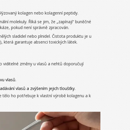
olýzovaný kolagen
nebo
kolagenní peptidy
.
nální molekuly. Říká se jim, že „zapínají“ buněčné
zkáze, pokud není správně zpracován.
ělých sladidel nebo plnidel. Čistota produktu je u
), která garantuje absenci toxických látek.
Pro viditelné změny u vlasů a nehtů doporučují
vu vlasů.
ávání vlasů a zvýšením jejich tloušťky.
 tělo ho potřebuje k vlastní výrobě kolagenu a k