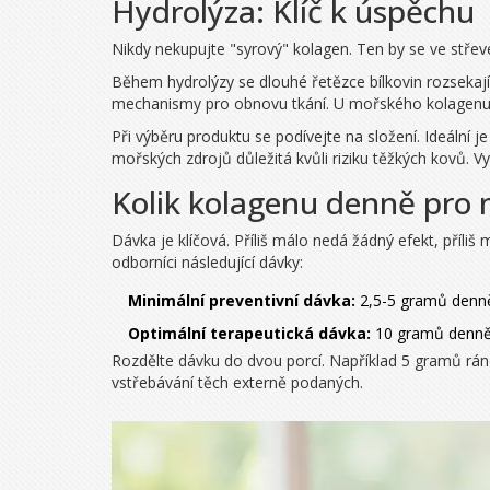
Hydrolýza: Klíč k úspěchu
Nikdy nekupujte "syrový" kolagen. Ten by se ve střeve
Během hydrolýzy se dlouhé řetězce bílkovin rozsekají n
mechanismy pro obnovu tkání. U mořského kolagenu je
Při výběru produktu se podívejte na složení. Ideální 
mořských zdrojů důležitá kvůli riziku těžkých kovů. Vy
Kolik kolagenu denně pro n
Dávka je klíčová. Příliš málo nedá žádný efekt, příliš
odborníci následující dávky:
Minimální preventivní dávka:
2,5-5 gramů denně.
Optimální terapeutická dávka:
10 gramů denně. 
Rozdělte dávku do dvou porcí. Například 5 gramů ráno
vstřebávání těch externě podaných.