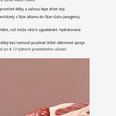
rostřed délky a začnou lépe držet styl.
řecházely z fáze útlumu do fáze růstu (anagenu).
ždění, což může vést k vypadávání. Hydratovaná
eskleji bez nutnosti používat těžké silikonové spreje.
až po 8-12 týdnech pravidelného užívání.