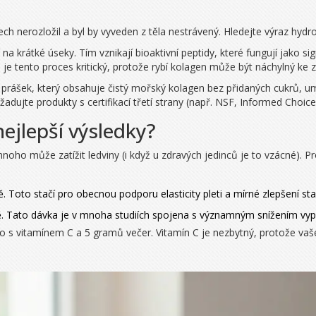
ch nerozložil a byl by vyveden z těla nestrávený. Hledejte výraz
hydr
a krátké úseky. Tím vznikají bioaktivní peptidy, které fungují jako sig
 tento proces kritický, protože rybí kolagen může být náchylný ke 
je prášek, který obsahuje čistý mořský kolagen bez přidaných cukrů, um
žadujte produkty s certifikací třetí strany (např. NSF, Informed Choice
ejlepší výsledky?
 mnoho může zatížit ledviny (i když u zdravých jedinců je to vzácné). 
 Toto stačí pro obecnou podporu elasticity pleti a mírné zlepšení sta
Tato dávka je v mnoha studiích spojena s významným snížením vypad
 s vitamínem C a 5 gramů večer. Vitamín C je nezbytný, protože vaše