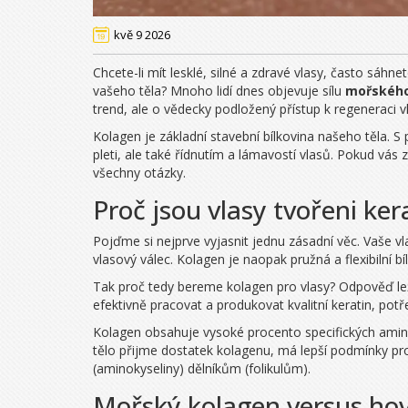
kvě 9 2026
Chcete-li mít lesklé, silné a zdravé vlasy, často sáh
vašeho těla? Mnoho lidí dnes objevuje sílu
mořského
trend, ale o vědecky podložený přístup k regeneraci vl
Kolagen je základní stavební bílkovina našeho těla. 
pleti, ale také řídnutím a lámavostí vlasů. Pokud vás
všechny otázky.
Proč jsou vlasy tvořeni ker
Pojďme si nejprve vyjasnit jednu zásadní věc. Vaše v
vlasový válec. Kolagen je naopak pružná a flexibilní bí
Tak proč tedy bereme kolagen pro vlasy? Odpověď leží
efektivně pracovat a produkovat kvalitní keratin, pot
Kolagen
obsahuje vysoké procento specifických aminok
tělo přijme dostatek kolagenu, má lepší podmínky pr
(aminokyseliny) dělníkům (folikulům).
Mořský kolagen versus hově