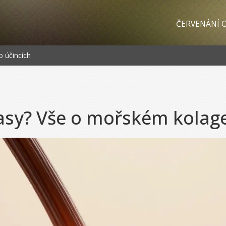
ČERVENÁNÍ O
 účincích
lasy? Vše o mořském kolag