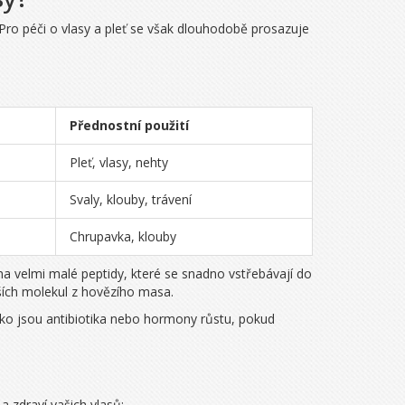
 Pro péči o vlasy a pleť se však dlouhodobě prosazuje
Přednostní použití
Pleť, vlasy, nehty
Svaly, klouby, trávení
Chrupavka, klouby
 velmi malé peptidy, které se snadno vstřebávají do
ších molekul z hovězího masa.
ko jsou antibiotika nebo hormony růstu, pokud
 zdraví vašich vlasů: