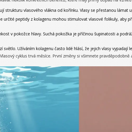
jí strukturu vlasového vlákna od kořínku. Vlasy se přestanou lámat up
že určité peptidy z kolagenu mohou stimulovat vlasové folikuly, aby p
ost v pokožce hlavy. Suchá pokožka je příčinou šupinatosti a podrá
í světlo. Užíváním kolagenu často lidé hlásí, že jejich vlasy vypadají l
. Vlasový cyklus trvá měsíce. První změny si všimnete pravděpodobně 