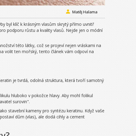
Matěj Halama
by byl klíč k krásným vlasům skrytý přímo uvnitř
 pro podporu růstu a kvality vlasů. Nejde jen o módní
ožství této látky, což se projeví nejen vráskami na
eba volit ten mořský, tento článek vám odpoví na
Keratin je tvrdá, odolná struktura, která tvoří samotný
ikulu hluboko v pokožce hlavy. Aby mohl folikul
avatel surovin".
 jako stavební kameny pro syntézu keratinu. Když vaše
ostaví dům (vlas), ale dodá cihly a cement
sy?