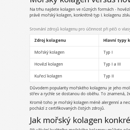
Na trhu najdete kolagen ve různých formách - hovězí, 
právě
mořský kolagen
, konkrétně typ I. kolagenu zís
Srovnání zdrojů kolagenu pro účinnost při péči o vlas
Zdroj kolagenu
Hlavní typy 
Mořský kolagen
Typ I
Hovězí kolagen
Typ I a III
Kuřecí kolagen
Typ II
Důvodem popularity mořského kolagenu je jeho moleku
střev a rychle se dostanou do oběhu. To znamená, že
Kromě toho je mořský kolagen méně alergenní a neob
pochází z certifikovaných čistých zdrojů.
Jak mořský kolagen konkr
Při užívání kvalitního mořského kolagenu můžete oček