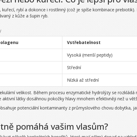
kuřecí, rybí a dokonce i rostlinný (což je spíše kombinace prebiotik).
kávaný z kůže a šupin ryb.
y
kolagenu
Vstřebatelnost
Vysoká (menší peptidy)
Střední
Nízká až střední
lární velikost. Během procesu enzymatické hydrolýzy se rozkládá na
 aktivní látky dosáhnou pokožky hlavy mnohem efektivněji než u vět
sahuje potenciální kontaminanty z průmyslového chovu dobytka, ja
étně pomáhá vašim vlasům?
ávat několik konkrétních benefitů, které mají přímý dopad na vzhled a