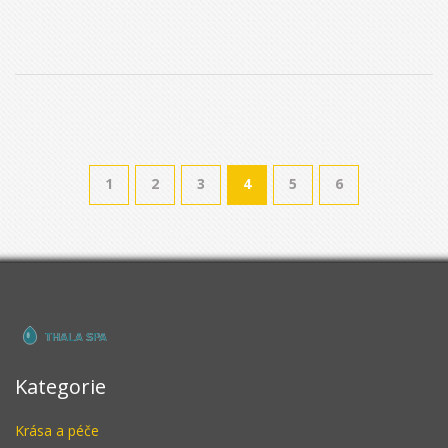
jídelníčku a denním režimu. Dozvíte se také, proč zdraví těla
ovlivňuje výkon v posteli a na co si dát pozor při výběru
doplňků. Čekejte jasné informace bez zbytečného obalu.
1
2
3
4
5
6
Kategorie
Krása a péče