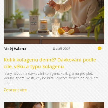
Matěj Halama
8 září 2025
0
Kolik kolagenu denně? Dávkování podle
cíle, věku a typu kolagenu
Jasný návod na dávkování kolagenu: kolik gramů pro pleť,
klouby, sport i kosti, kdy ho brát, jaký typ zvolit a na co si dát
pozor.
Zobrazit více