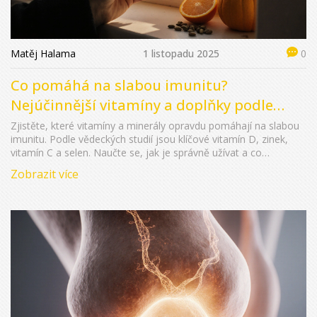
Matěj Halama
1 listopadu 2025
0
Co pomáhá na slabou imunitu?
Nejúčinnější vitamíny a doplňky podle
vědy
Zjistěte, které vitamíny a minerály opravdu pomáhají na slabou
imunitu. Podle vědeckých studií jsou klíčové vitamín D, zinek,
vitamín C a selen. Naučte se, jak je správně užívat a co
vynechat.
Zobrazit více