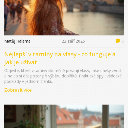
Matěj Halama
22 září 2025
0
Nejlepší vitamíny na vlasy - co funguje a
jak je užívat
Objevte, které vitamíny skutečně posilují vlasy, jaké dávky zvolit
a na co si dát pozor při výběru doplňků. Praktické tipy i vědecké
podklady v jednom článku.
Zobrazit více