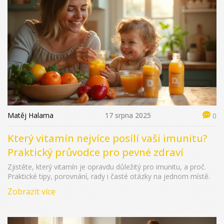
Matěj Halama
17 srpna 2025
0
Který vitamín nejvíce posílí vaši imunitu?
Praktický průvodce pro pevné zdraví
Zjistěte, který vitamín je opravdu důležitý pro imunitu, a proč.
Praktické tipy, porovnání, rady i časté otázky na jednom místě.
Zobrazit více