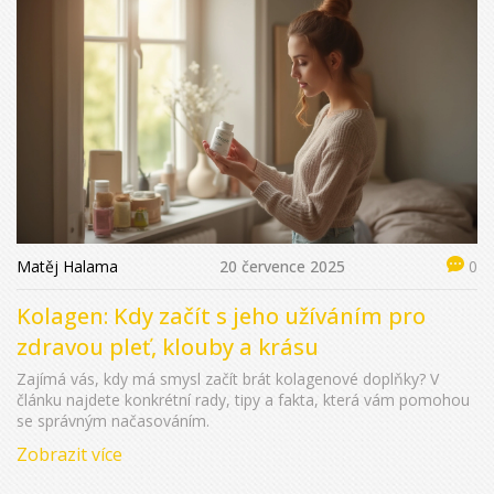
Matěj Halama
20 července 2025
0
Kolagen: Kdy začít s jeho užíváním pro
zdravou pleť, klouby a krásu
Zajímá vás, kdy má smysl začít brát kolagenové doplňky? V
článku najdete konkrétní rady, tipy a fakta, která vám pomohou
se správným načasováním.
Zobrazit více