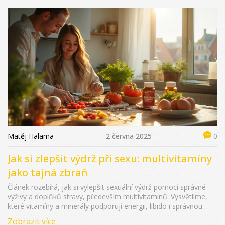
Matěj Halama
2 června 2025
0
Jak si zlepšit výdrž při sexu: multivitamíny
jako tajná zbraň
Článek rozebírá, jak si vylepšit sexuální výdrž pomocí správné
výživy a doplňků stravy, především multivitamínů. Vysvětlíme,
které vitamíny a minerály podporují energii, libido i správnou
funkci cév. Dáme konkrétní tipy, jak na praktické změny v
Zobrazit více