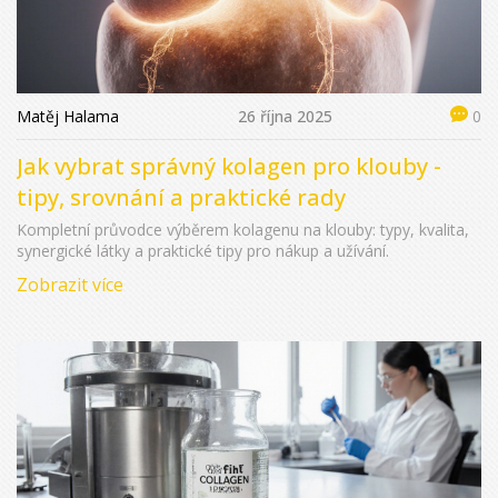
Matěj Halama
26 října 2025
0
Jak vybrat správný kolagen pro klouby -
tipy, srovnání a praktické rady
Kompletní průvodce výběrem kolagenu na klouby: typy, kvalita,
synergické látky a praktické tipy pro nákup a užívání.
Zobrazit více