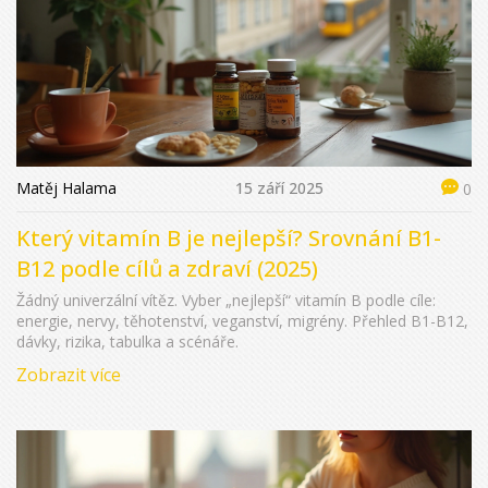
Matěj Halama
15 září 2025
0
Který vitamín B je nejlepší? Srovnání B1-
B12 podle cílů a zdraví (2025)
Žádný univerzální vítěz. Vyber „nejlepší“ vitamín B podle cíle:
energie, nervy, těhotenství, veganství, migrény. Přehled B1-B12,
dávky, rizika, tabulka a scénáře.
Zobrazit více