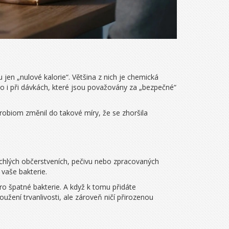
jen „nulové kalorie“. Většina z nich je chemická
 to i při dávkách, které jsou považovány za „bezpečné“
ikrobiom změnil do takové míry, že se zhoršila
ychlých občerstveních, pečivu nebo zpracovaných
 vaše bakterie.
 pro špatné bakterie. A když k tomu přidáte
užení trvanlivosti, ale zároveň ničí přirozenou