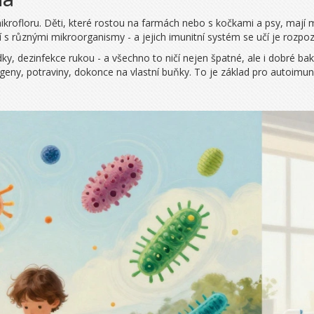
 mikrofloru. Děti, které rostou na farmách nebo s kočkami a psy, mají
í s různými mikroorganismy - a jejich imunitní systém se učí je rozpoz
ky, dezinfekce rukou - a všechno to ničí nejen špatné, ale i dobré bak
eny, potraviny, dokonce na vlastní buňky. To je základ pro autoimu