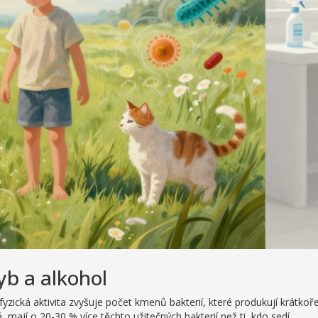
yb a alkohol
yzická aktivita zvyšuje počet kmenů bakterií, které produkují krátkořet
, mají o 20-30 % více těchto užitečných bakterií než ti, kdo sedí.