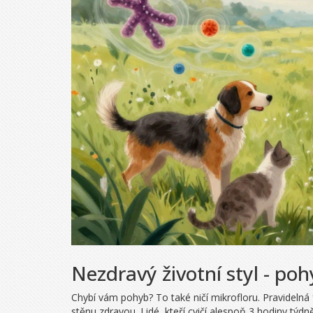
Nezdravý životní styl - poh
Chybí vám pohyb? To také ničí mikrofloru. Pravidelná f
stěnu zdravou. Lidé, kteří cvičí alespoň 3 hodiny týdně