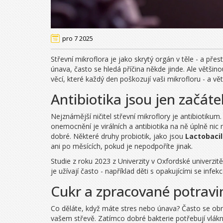
pro 7 2025
Střevní mikroflora je jako skrytý orgán v těle - a pře
únava, často se hledá příčina někde jinde. Ale většino
věcí, které každý den poškozují vaši mikrofloru - a vět
Antibiotika jsou jen začáte
Nejznámější ničitel střevní mikroflory je antibiotikum.
onemocnění je virálních a antibiotika na ně úplně nic n
dobré. Některé druhy probiotik, jako jsou
Lactobacil
ani po měsících, pokud je nepodpoříte jinak.
Studie z roku 2023 z Univerzity v Oxfordské univerzitě 
je užívají často - například děti s opakujícími se in
Cukr a zpracované potravi
Co děláte, když máte stres nebo únava? Často se obrá
vašem střevě. Zatímco dobré bakterie potřebují vláknin