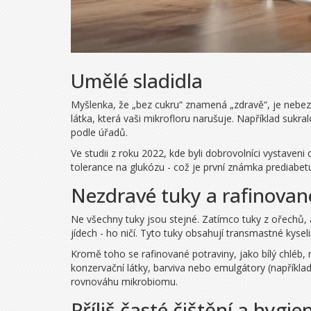
Umělé sladidla
Myšlenka, že „bez cukru“ znamená „zdravě“, je nebezp
látka, která vaši mikrofloru narušuje. Například suk
podle úřadů.
Ve studii z roku 2022, kde byli dobrovolníci vystaveni
tolerance na glukózu - což je první známka prediabet
Nezdravé tuky a rafinovan
Ne všechny tuky jsou stejné. Zatímco tuky z ořechů,
jídech - ho ničí. Tyto tuky obsahují transmastné kyseli
Kromě toho se rafinované potraviny, jako bílý chléb, r
konzervační látky, barviva nebo emulgátory (například 
rovnováhu mikrobiomu.
Příliš časté čištění a hygie