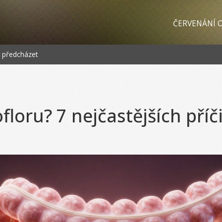
ČERVENÁNÍ O
im předcházet
floru? 7 nejčastějších příči