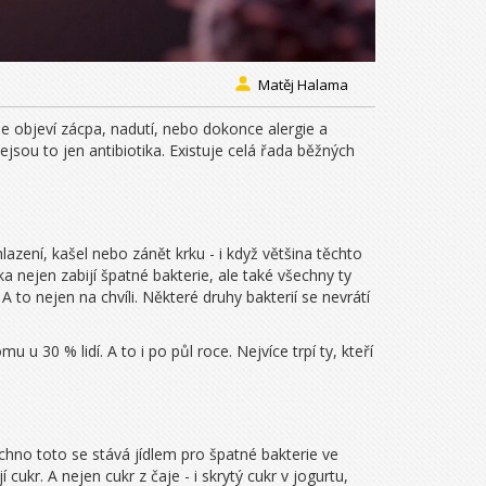
Matěj Halama
 se objeví zácpa, nadutí, nebo dokonce alergie a
ejsou to jen antibiotika. Existuje celá řada běžných
hlazení, kašel nebo zánět krku - i když většina těchto
ika nejen zabijí špatné bakterie, ale také všechny ty
to nejen na chvíli. Některé druhy bakterií se nevrátí
 u 30 % lidí. A to i po půl roce. Nejvíce trpí ty, kteří
chno toto se stává jídlem pro špatné bakterie ve
ukr. A nejen cukr z čaje - i skrytý cukr v jogurtu,