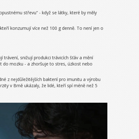
opustnému střevu“ - když se látky, které by měly
 kteří konzumují více než 100 g denně. To není jen o
trávení, snižují produkci trávicích šťáv a mění
pět do mozku - a zhoršuje to stres, úzkost nebo
dné z nejdůležitějších bakterií pro imunitu a výrobu
ity v Brně ukázaly, že lidé, kteří spí méně než 5