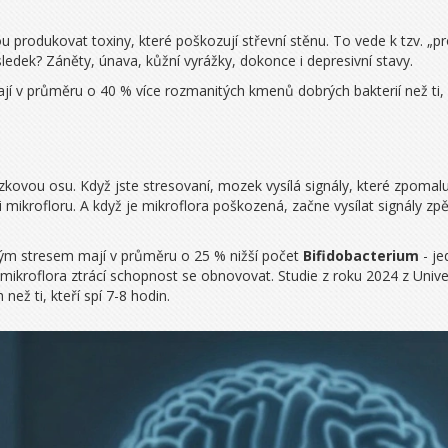
 produkovat toxiny, které poškozují střevní stěnu. To vede k tzv. „pr
sledek? Záněty, únava, kůžní vyrážky, dokonce i depresivní stavy.
ají v průměru o 40 % více rozmanitých kmenů dobrých bakterií než ti,
vou osu. Když jste stresovaní, mozek vysílá signály, které zpomalují 
i mikrofloru. A když je mikroflora poškozená, začne vysílat signály z
ckým stresem mají v průměru o 25 % nižší počet
Bifidobacterium
- je
ikroflora ztrácí schopnost se obnovovat. Studie z roku 2024 z Univerz
než ti, kteří spí 7-8 hodin.