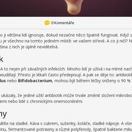
0 Komentáře
sto ji většina lidí ignoruje, dokud nezačne něco špatně fungovat. Když
u je všechno na tomto jediném místě: ve vašem střevě. A co ji ničí? N
šina z nich je úplně neviditelná.
k
 A to nejen při závažných infekcích. Mnoho lidí je užívá i na mírné nac
eudělají. Přesto je lékaři často předepisují. A pak se děje to: antibiot
lus
nebo
Bifidobacterium
, mohou být během léčby sníženy o 90 %. A 
ukázaly, že jediné užití antibiotik může trvale změnit složení mikrobiomu
fekcemi nebo lidé s chronickými onemocněními.
ny
títe na sladké. Káva s cukrem, sušenky, koláče, sladké nápoje. A vše
u, fermentované potraviny a různé polyfenoly, špatné bakterie milují c