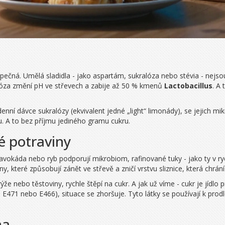
ečná. Umělá sladidla - jako aspartám, sukralóza nebo stévia - nejsou 
ralóza změní pH ve střevech a zabije až 50 % kmenů
Lactobacillus
. A
 denní dávce sukralózy (ekvivalent jedné „light“ limonády), se jejich m
u. A to bez příjmu jediného gramu cukru.
é potraviny
 avokáda nebo ryb podporují mikrobiom, rafinované tuky - jako ty v r
ny, které způsobují zánět ve střevě a zničí vrstvu sliznice, která chrání
ýže nebo těstoviny, rychle štěpí na cukr. A jak už víme - cukr je jídlo
E471 nebo E466), situace se zhoršuje. Tyto látky se používají k prodlo
na