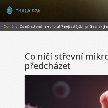
Domů
Co ničí střevní mikrofloru? 7 nejčastějších příčin a jak j
Co ničí střevní mikro
předcházet