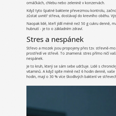
omáčkách, chlebu nebo zelenině v konzervách.
Když tyto špatné bakterie převezmou kontrolu, začnou
zůstat uvnitř střeva, dostávají do krevního oběhu. Vý
Naopak lidé, kteří jídlí méně než 50 g cukru denně, m
hubnutí - je to o základním zdraví.
Stres a nespánek
Střevo a mozek jsou propojeny přes tzv. střevně-mozko
prostředí ve střevě. To znamená: stres přímo ničí vaš
nespánek.
Je to kruh, který se sám sebe udržuje. Lidé s chroni
vitaminů. A když spíte méně než 6 hodin denně, vaše m
hodin, mají o 30 % více škodlivých bakterií ve střevech 